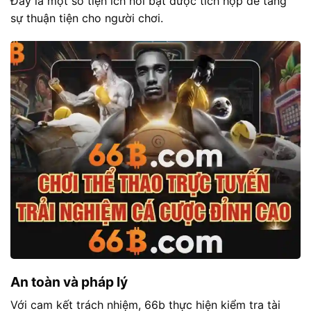
Đây là một số tiện ích nổi bật được tích hợp để tăng
sự thuận tiện cho người chơi.
An toàn và pháp lý
Với cam kết trách nhiệm, 66b thực hiện kiểm tra tài