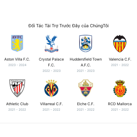
Đối Tác Tài Trợ Trước Đây của ChúngTôi
Aston Villa F.C.
Crystal Palace
Huddersfield Town
Valencia C.F.
F.C.
A.F.C.
2023 - 2024
2021 - 2022
2022 - 2023
2021 - 2023
Athletic Club
Villarreal C.F.
Elche C.F.
RCD Mallorca
2021 - 2022
2021 - 2022
2021 - 2022
2021 - 2022