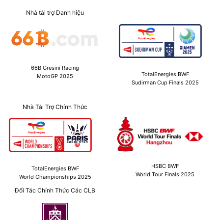
Nhà tài trợ Danh hiệu
66B Gresini Racing
TotalEnergies BWF
MotoGP 2025
Sudirman Cup Finals 2025
Nhà Tài Trợ Chính Thức
HSBC BWF
TotalEnergies BWF
World Tour Finals 2025
World Championships 2025
Đối Tác Chính Thức Các CLB