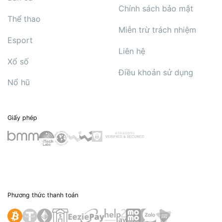
Chính sách bảo mật
Thể thao
Miễn trừ trách nhiệm
Esport
Liên hệ
Xổ số
Điều khoản sử dụng
Nổ hũ
Giấy phép
Phương thức thanh toán