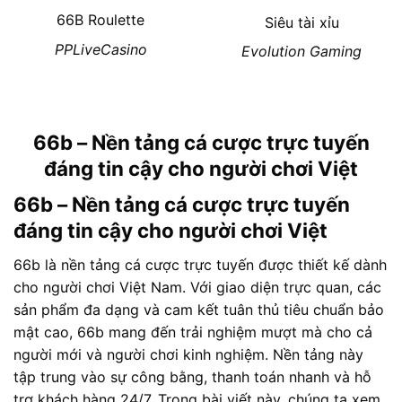
66B Roulette
Siêu tài xỉu
PPLiveCasino
Evolution Gaming
66b – Nền tảng cá cược trực tuyến
đáng tin cậy cho người chơi Việt
66b – Nền tảng cá cược trực tuyến
đáng tin cậy cho người chơi Việt
66b là nền tảng cá cược trực tuyến được thiết kế dành
cho người chơi Việt Nam. Với giao diện trực quan, các
sản phẩm đa dạng và cam kết tuân thủ tiêu chuẩn bảo
mật cao, 66b mang đến trải nghiệm mượt mà cho cả
người mới và người chơi kinh nghiệm. Nền tảng này
tập trung vào sự công bằng, thanh toán nhanh và hỗ
trợ khách hàng 24/7. Trong bài viết này, chúng ta xem