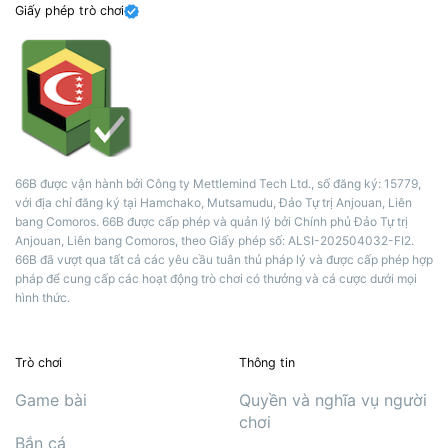
Giấy phép trò chơi
66B được vận hành bởi Công ty Mettlemind Tech Ltd., số đăng ký: 15779,
với địa chỉ đăng ký tại Hamchako, Mutsamudu, Đảo Tự trị Anjouan, Liên
bang Comoros. 66B được cấp phép và quản lý bởi Chính phủ Đảo Tự trị
Anjouan, Liên bang Comoros, theo Giấy phép số: ALSI-202504032-FI2.
66B đã vượt qua tất cả các yêu cầu tuân thủ pháp lý và được cấp phép hợp
pháp để cung cấp các hoạt động trò chơi có thưởng và cá cược dưới mọi
hình thức.
Trò chơi
Thông tin
Game bài
Quyền và nghĩa vụ người
chơi
Bắn cá