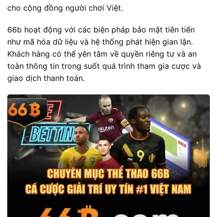
cho cộng đồng người chơi Việt.
66b hoạt động với các biện pháp bảo mật tiên tiến
như mã hóa dữ liệu và hệ thống phát hiện gian lận.
Khách hàng có thể yên tâm về quyền riêng tư và an
toàn thông tin trong suốt quá trình tham gia cược và
giao dịch thanh toán.