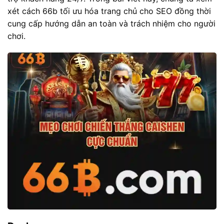
xét cách 66b tối ưu hóa trang chủ cho SEO đồng thời
cung cấp hướng dẫn an toàn và trách nhiệm cho người
chơi.