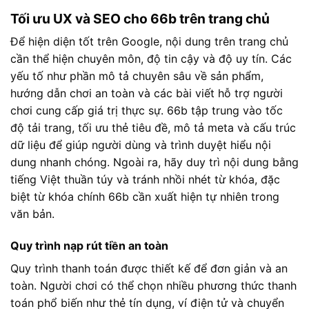
Tối ưu UX và SEO cho 66b trên trang chủ
Để hiện diện tốt trên Google, nội dung trên trang chủ
cần thể hiện chuyên môn, độ tin cậy và độ uy tín. Các
yếu tố như phần mô tả chuyên sâu về sản phẩm,
hướng dẫn chơi an toàn và các bài viết hỗ trợ người
chơi cung cấp giá trị thực sự. 66b tập trung vào tốc
độ tải trang, tối ưu thẻ tiêu đề, mô tả meta và cấu trúc
dữ liệu để giúp người dùng và trình duyệt hiểu nội
dung nhanh chóng. Ngoài ra, hãy duy trì nội dung bằng
tiếng Việt thuần túy và tránh nhồi nhét từ khóa, đặc
biệt từ khóa chính 66b cần xuất hiện tự nhiên trong
văn bản.
Quy trình nạp rút tiền an toàn
Quy trình thanh toán được thiết kế để đơn giản và an
toàn. Người chơi có thể chọn nhiều phương thức thanh
toán phổ biến như thẻ tín dụng, ví điện tử và chuyển