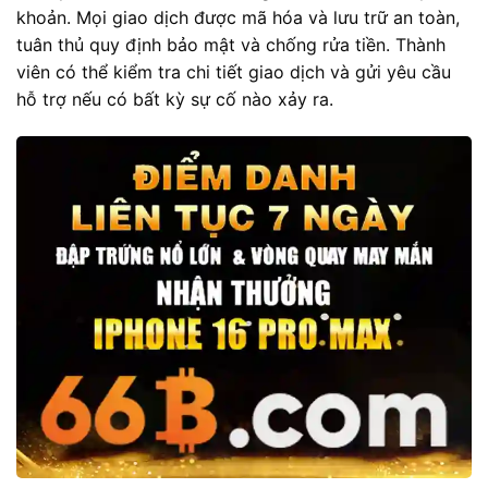
khoản. Mọi giao dịch được mã hóa và lưu trữ an toàn,
tuân thủ quy định bảo mật và chống rửa tiền. Thành
viên có thể kiểm tra chi tiết giao dịch và gửi yêu cầu
hỗ trợ nếu có bất kỳ sự cố nào xảy ra.