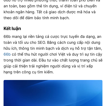
an toàn, bao gồm thẻ tín dụng, ví điện tử và chuyển
khoản ngân hàng. Tất cả giao dịch được mã hóa và
theo dõi để đảm bảo tính minh bạch.
Kết luận
66b mang lại nền tảng cá cược trực tuyến đa dạng, an
toàn và tối ưu cho SEO. Bằng cách cung cấp nội dung
hữu ích, thông tin minh bạch và dịch vụ hỗ trợ tận tâm,
66b
có thể thu hút người chơi Việt và duy trì sự tin cậy
trong thời gian dài. Đầu tư vào chất lượng trang chủ sẽ
giúp cải thiện trải nghiệm người dùng và vị trí xếp
hạng trên công cụ tìm kiếm.