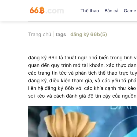
Chuyển
Thể thao
Bắn cá
Game 
đến
nội
dung
Trang chủ
|
tags
|
đăng ký 66b(5)
đăng ký 66b là thuật ngữ phổ biến trong lĩnh 
quan đến quy trình mở tài khoản, xác thực dan
các trang tin tức và phân tích thể thao trực tuy
đăng ký, điều kiện tham gia, và các yếu tố ph
liên hệ đăng ký 66b với các khía cạnh như kèo 
soi kèo và cách đánh giá độ tin cậy của nguồ