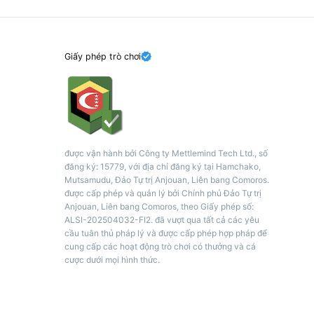
Giấy phép trò chơi
được vận hành bởi Công ty Mettlemind Tech Ltd., số
đăng ký: 15779, với địa chỉ đăng ký tại Hamchako,
Mutsamudu, Đảo Tự trị Anjouan, Liên bang Comoros.
được cấp phép và quản lý bởi Chính phủ Đảo Tự trị
Anjouan, Liên bang Comoros, theo Giấy phép số:
ALSI-202504032-FI2. đã vượt qua tất cả các yêu
cầu tuân thủ pháp lý và được cấp phép hợp pháp để
cung cấp các hoạt động trò chơi có thưởng và cá
cược dưới mọi hình thức.