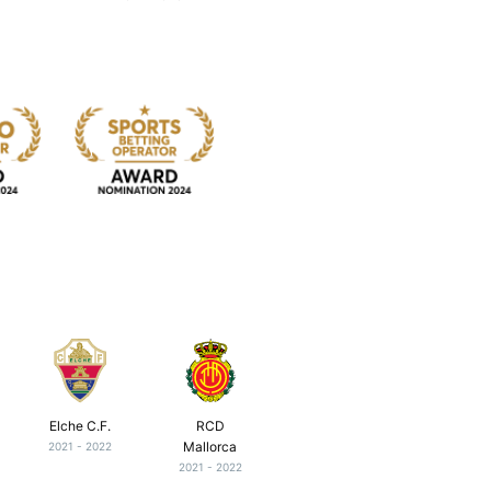
Elche C.F.
RCD
Mallorca
2021 - 2022
2021 - 2022