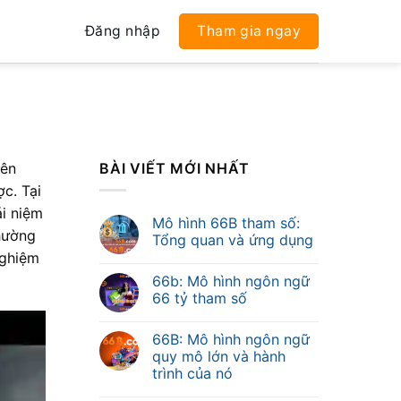
Đăng nhập
Tham gia ngay
iên
BÀI VIẾT MỚI NHẤT
c. Tại
ái niệm
Mô hình 66B tham số:
thường
Tổng quan và ứng dụng
nghiệm
66b: Mô hình ngôn ngữ
66 tỷ tham số
66B: Mô hình ngôn ngữ
quy mô lớn và hành
trình của nó