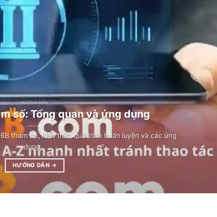
HƯỚNG DẪN
am số: Tổng quan và ứng dụng
66B tham số, kiến trúc, quá trình huấn luyện và các ứng
dụng...
HƯỚNG DẪN
→