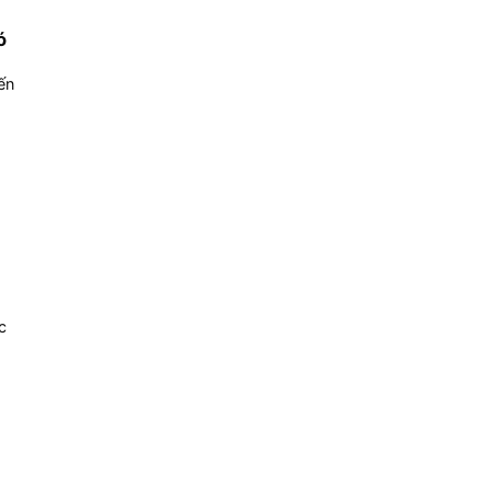
ó
ến
c