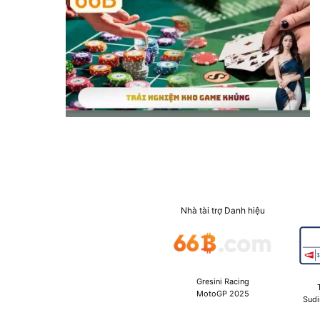
Nhà tài trợ Danh hiệu
Gresini Racing
MotoGP 2025
Sudi