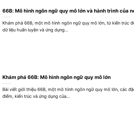
66B: Mô hình ngôn ngữ quy mô lớn và hành trình của n
Khám phá 66B, một mô hình ngôn ngữ quy mô lớn, từ kiến trúc đ
dữ liệu huấn luyện và ứng dụng...
Khám phá 66B: Mô hình ngôn ngữ quy mô lớn
Bài viết giới thiệu 66B, một mô hình ngôn ngữ quy mô lớn, các đặ
điểm, kiến trúc và ứng dụng của...