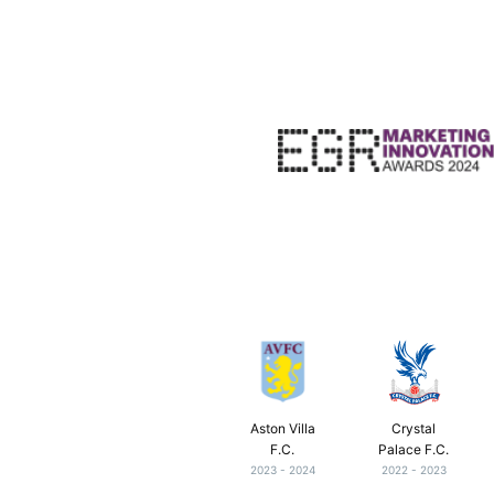
Aston Villa
Crystal
F.C.
Palace F.C.
2023 - 2024
2022 - 2023