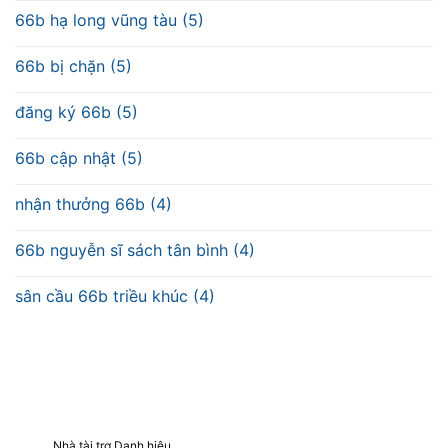
66b hạ long vũng tàu (5)
66b bị chặn (5)
đăng ký 66b (5)
66b cập nhật (5)
nhận thưởng 66b (4)
66b nguyễn sĩ sách tân bình (4)
sân cầu 66b triều khúc (4)
Nhà tài trợ Danh hiệu