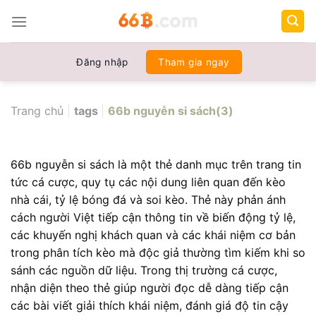
Chuyển
đến
nội
dung
Đăng nhập
Tham gia ngay
Trang chủ
|
tags
|
66b nguyễn si sách(3)
66b nguyễn si sách là một thẻ danh mục trên trang tin
tức cá cược, quy tụ các nội dung liên quan đến kèo
nhà cái, tỷ lệ bóng đá và soi kèo. Thẻ này phản ánh
cách người Việt tiếp cận thông tin về biến động tỷ lệ,
các khuyến nghị khách quan và các khái niệm cơ bản
trong phân tích kèo mà độc giả thường tìm kiếm khi so
sánh các nguồn dữ liệu. Trong thị trường cá cược,
nhận diện theo thẻ giúp người đọc dễ dàng tiếp cận
các bài viết giải thích khái niệm, đánh giá độ tin cậy