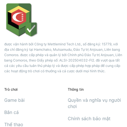
được vận hành bởi Công ty Mettlemind Tech Ltd., số đăng ký: 15779, với
địa chỉ đăng ký tại Hamchako, Mutsamudu, Đảo Tự trị Anjouan, Liên bang
Comoros. được cấp phép và quản lý bởi Chính phủ Đảo Tự trị Anjouan, Liên
bang Comoros, theo Giấy phép số: ALSI-202504032-FI2. đã vượt qua tất
cả các yêu cầu tuân thủ pháp lý và được cấp phép hợp pháp để cung cấp
các hoạt động trò chơi có thưởng và cá cược dưới mọi hình thức.
Trò chơi
Thông tin
Game bài
Quyền và nghĩa vụ người
chơi
Bắn cá
Chính sách bảo mật
Thể thao