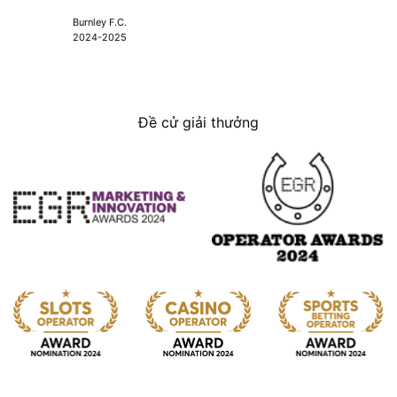
Burnley F.C.
2024-2025
Đề cử giải thưởng