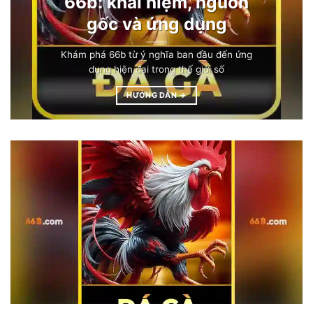
66b: khái niệm, nguồn
gốc và ứng dụng
Khám phá 66b từ ý nghĩa ban đầu đến ứng
dụng hiện đại trong thế giới số
HƯỚNG DẪN
→