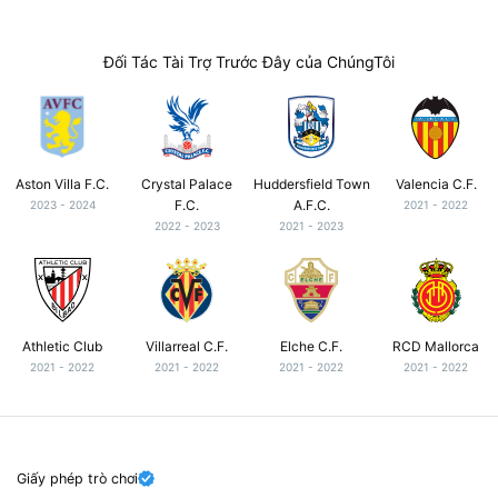
Đối Tác Tài Trợ Trước Đây của ChúngTôi
Aston Villa F.C.
Crystal Palace
Huddersfield Town
Valencia C.F.
F.C.
A.F.C.
2023 - 2024
2021 - 2022
2022 - 2023
2021 - 2023
Athletic Club
Villarreal C.F.
Elche C.F.
RCD Mallorca
2021 - 2022
2021 - 2022
2021 - 2022
2021 - 2022
Giấy phép trò chơi