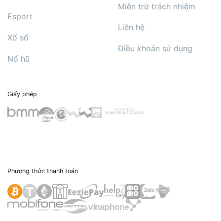
Miễn trừ trách nhiệm
Esport
Liên hệ
Xổ số
Điều khoản sử dụng
Nổ hũ
Giấy phép
Phương thức thanh toán