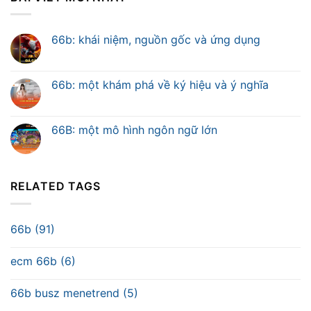
66b: khái niệm, nguồn gốc và ứng dụng
66b: một khám phá về ký hiệu và ý nghĩa
66B: một mô hình ngôn ngữ lớn
RELATED TAGS
66b (91)
ecm 66b (6)
66b busz menetrend (5)