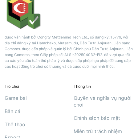
được vận hành bởi Công ty Mettlemind Tech Ltd., số đăng ký: 15779, với
địa chỉ đăng ký tại Hamchako, Mutsamudu, Đảo Tự trị Anjouan, Liên bang
Comoros. được cấp phép và quản lý bởi Chính phủ Đảo Tự trị Anjouan, Liên
bang Comoros, theo Giấy phép số: ALSI-202504032-FI2. đã vượt qua tất
cả các yêu cầu tuân thủ pháp lý và được cấp phép hợp pháp để cung cấp
các hoạt động trò chơi có thưởng và cá cược dưới mọi hình thức.
Trò chơi
Thông tin
Game bài
Quyền và nghĩa vụ người
chơi
Bắn cá
Chính sách bảo mật
Thể thao
Miễn trừ trách nhiệm
Esport