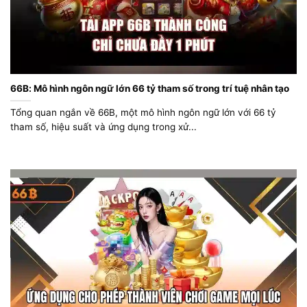
66B: Mô hình ngôn ngữ lớn 66 tỷ tham số trong trí tuệ nhân tạo
Tổng quan ngắn về 66B, một mô hình ngôn ngữ lớn với 66 tỷ
tham số, hiệu suất và ứng dụng trong xử...