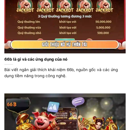
66b là gì và các ứng dụng của nó
Bài viết ngắn giải thích khái niệm 66b, nguồn gốc và các ứng
dụng tiềm năng trong công nghệ.