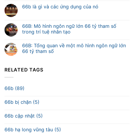
66b là gì và các ứng dụng của nó
66B: Mô hình ngôn ngữ lớn 66 tỷ tham số
trong trí tuệ nhân tạo
66B: Tổng quan về một mô hình ngôn ngữ lớn
66 tỷ tham số
RELATED TAGS
66b (89)
66b bị chặn (5)
66b cập nhật (5)
66b hạ long vũng tàu (5)