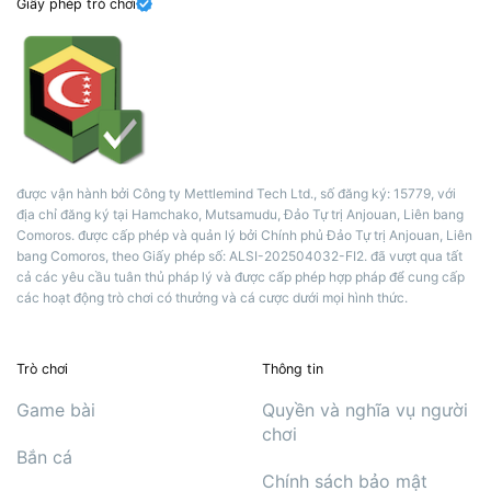
Giấy phép trò chơi
được vận hành bởi Công ty Mettlemind Tech Ltd., số đăng ký: 15779, với
địa chỉ đăng ký tại Hamchako, Mutsamudu, Đảo Tự trị Anjouan, Liên bang
Comoros. được cấp phép và quản lý bởi Chính phủ Đảo Tự trị Anjouan, Liên
bang Comoros, theo Giấy phép số: ALSI-202504032-FI2. đã vượt qua tất
cả các yêu cầu tuân thủ pháp lý và được cấp phép hợp pháp để cung cấp
các hoạt động trò chơi có thưởng và cá cược dưới mọi hình thức.
Trò chơi
Thông tin
Game bài
Quyền và nghĩa vụ người
chơi
Bắn cá
Chính sách bảo mật