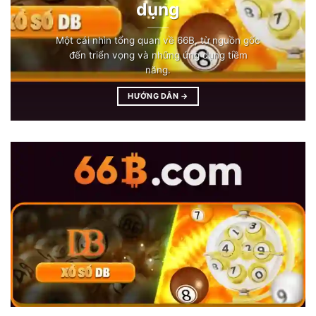
dụng
Một cái nhìn tổng quan về 66B, từ nguồn gốc
đến triển vọng và những ứng dụng tiềm
năng.
HƯỚNG DẪN
→