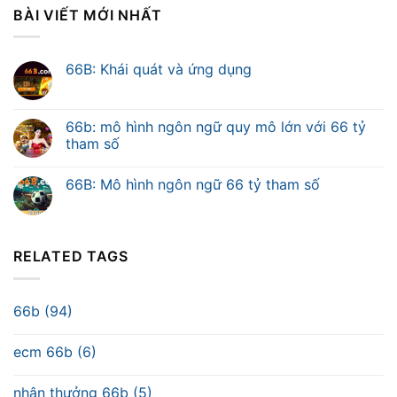
BÀI VIẾT MỚI NHẤT
66B: Khái quát và ứng dụng
66b: mô hình ngôn ngữ quy mô lớn với 66 tỷ
tham số
66B: Mô hình ngôn ngữ 66 tỷ tham số
RELATED TAGS
66b (94)
ecm 66b (6)
nhận thưởng 66b (5)