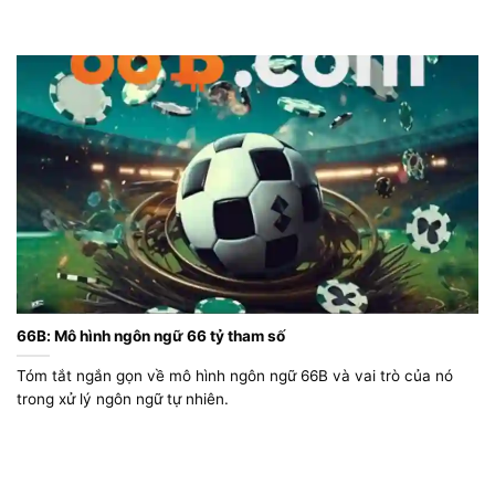
66B: Mô hình ngôn ngữ 66 tỷ tham số
Tóm tắt ngắn gọn về mô hình ngôn ngữ 66B và vai trò của nó
trong xử lý ngôn ngữ tự nhiên.