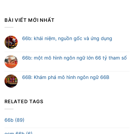
BÀI VIẾT MỚI NHẤT
66b: khái niệm, nguồn gốc và ứng dụng
66b: một mô hình ngôn ngữ lớn 66 tỷ tham số
66B: Khám phá mô hình ngôn ngữ 66B
RELATED TAGS
66b (89)
ecm 66b (6)