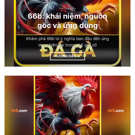
HƯỚNG DẪN
66b: khái niệm, nguồn
gốc và ứng dụng
Khám phá 66b từ ý nghĩa ban đầu đến ứng
dụng hiện đại trong thế giới số
HƯỚNG DẪN
→