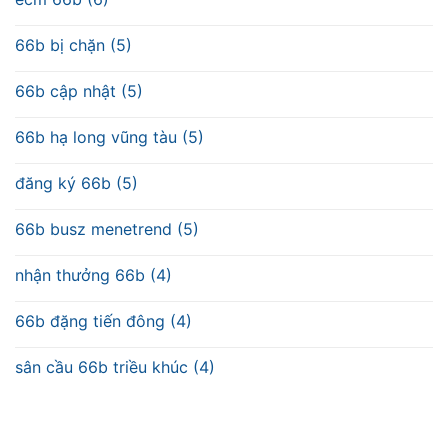
66b bị chặn (5)
66b cập nhật (5)
66b hạ long vũng tàu (5)
đăng ký 66b (5)
66b busz menetrend (5)
nhận thưởng 66b (4)
66b đặng tiến đông (4)
sân cầu 66b triều khúc (4)