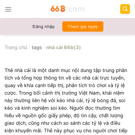
Chuyển
đến
nội
dung
Đăng nhập
Tham gia ngay
Trang chủ
|
tags
|
nhà cái 66b(3)
Thẻ nhà cái là một danh mục nội dung tập trung phân
tích và tổng hợp thông tin về các nhà cái trực tuyến,
quay về khía cạnh tiếp thị, phân tích trò chơi và tỷ lệ
cược. Trong bối cảnh thị trường Việt Nam, khái niệm
này thường liên hệ với kèo nhà cái, tỷ lệ bóng đá, soi
kèo và kinh nghiệm soi kèo. Người đọc thường tìm
hiểu về nguồn gốc giấy phép, độ tin cậy, chất lượng
giao dịch, cũng như cách so sánh các tỷ lệ và điều
kiện khuyến mãi. Thẻ này phục vụ cho người chơi tiếp