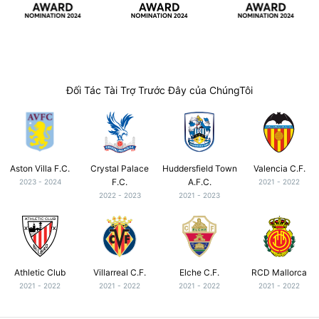
Đối Tác Tài Trợ Trước Đây của ChúngTôi
Aston Villa F.C.
Crystal Palace
Huddersfield Town
Valencia C.F.
F.C.
A.F.C.
2023 - 2024
2021 - 2022
2022 - 2023
2021 - 2023
Athletic Club
Villarreal C.F.
Elche C.F.
RCD Mallorca
2021 - 2022
2021 - 2022
2021 - 2022
2021 - 2022