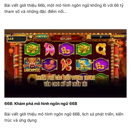
Bài viết giới thiệu 66b, một mô hình ngôn ngữ khổng lồ với 66 tỷ
tham số và những đặc điểm nổi...
66B: Khám phá mô hình ngôn ngữ 66B
Bài viết giới thiệu mô hình ngôn ngữ 66B, lịch sử phát triển, kiến
trúc và ứng dụng