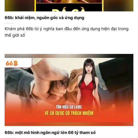
66b: khái niệm, nguồn gốc và ứng dụng
Khám phá 66b từ ý nghĩa ban đầu đến ứng dụng hiện đại trong
thế giới số
66b: một mô hình ngôn ngữ lớn 66 tỷ tham số