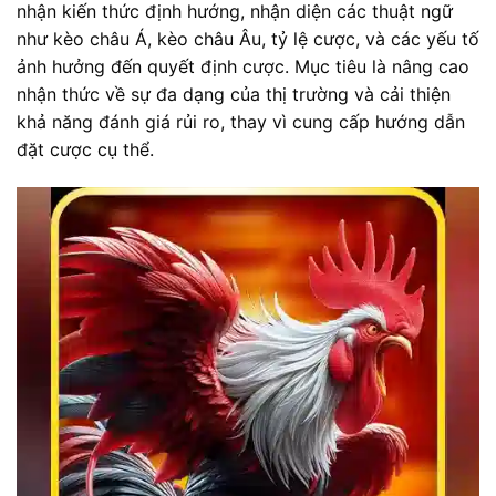
nhận kiến thức định hướng, nhận diện các thuật ngữ
như kèo châu Á, kèo châu Âu, tỷ lệ cược, và các yếu tố
ảnh hưởng đến quyết định cược. Mục tiêu là nâng cao
nhận thức về sự đa dạng của thị trường và cải thiện
khả năng đánh giá rủi ro, thay vì cung cấp hướng dẫn
đặt cược cụ thể.