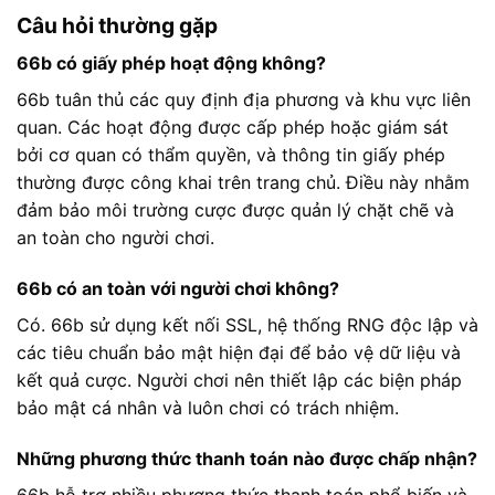
Câu hỏi thường gặp
66b có giấy phép hoạt động không?
66b tuân thủ các quy định địa phương và khu vực liên
quan. Các hoạt động được cấp phép hoặc giám sát
bởi cơ quan có thẩm quyền, và thông tin giấy phép
thường được công khai trên trang chủ. Điều này nhằm
đảm bảo môi trường cược được quản lý chặt chẽ và
an toàn cho người chơi.
66b có an toàn với người chơi không?
Có. 66b sử dụng kết nối SSL, hệ thống RNG độc lập và
các tiêu chuẩn bảo mật hiện đại để bảo vệ dữ liệu và
kết quả cược. Người chơi nên thiết lập các biện pháp
bảo mật cá nhân và luôn chơi có trách nhiệm.
Những phương thức thanh toán nào được chấp nhận?
66b hỗ trợ nhiều phương thức thanh toán phổ biến và