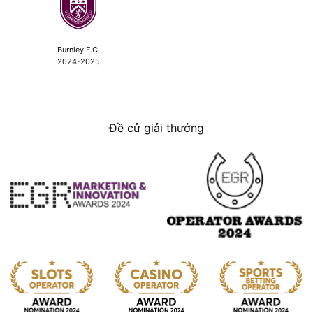
Burnley F.C.
2024-2025
Đề cử giải thưởng