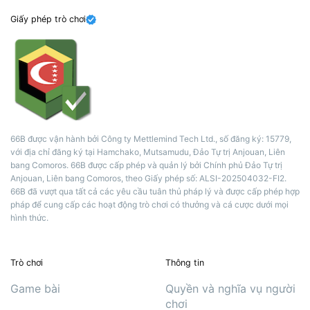
Giấy phép trò chơi
66B được vận hành bởi Công ty Mettlemind Tech Ltd., số đăng ký: 15779,
với địa chỉ đăng ký tại Hamchako, Mutsamudu, Đảo Tự trị Anjouan, Liên
bang Comoros. 66B được cấp phép và quản lý bởi Chính phủ Đảo Tự trị
Anjouan, Liên bang Comoros, theo Giấy phép số: ALSI-202504032-FI2.
66B đã vượt qua tất cả các yêu cầu tuân thủ pháp lý và được cấp phép hợp
pháp để cung cấp các hoạt động trò chơi có thưởng và cá cược dưới mọi
hình thức.
Trò chơi
Thông tin
Game bài
Quyền và nghĩa vụ người
chơi