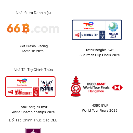
Nhà tài trợ Danh hiệu
66B Gresini Racing
TotalEnergies BWF
MotoGP 2025
Sudirman Cup Finals 2025
Nhà Tài Trợ Chính Thức
HSBC BWF
TotalEnergies BWF
World Tour Finals 2025
World Championships 2025
Đối Tác Chính Thức Các CLB