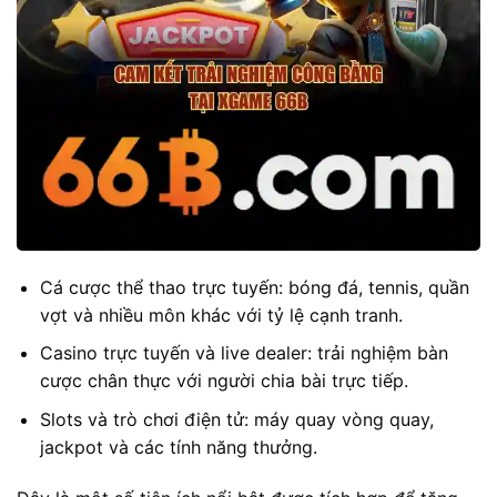
Cá cược thể thao trực tuyến: bóng đá, tennis, quần
vợt và nhiều môn khác với tỷ lệ cạnh tranh.
Casino trực tuyến và live dealer: trải nghiệm bàn
cược chân thực với người chia bài trực tiếp.
Slots và trò chơi điện tử: máy quay vòng quay,
jackpot và các tính năng thưởng.