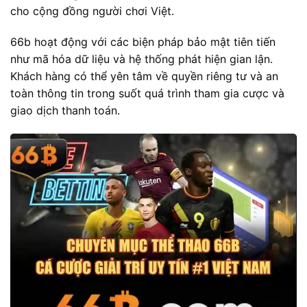
cho cộng đồng người chơi Việt.
66b hoạt động với các biện pháp bảo mật tiên tiến
như mã hóa dữ liệu và hệ thống phát hiện gian lận.
Khách hàng có thể yên tâm về quyền riêng tư và an
toàn thông tin trong suốt quá trình tham gia cược và
giao dịch thanh toán.