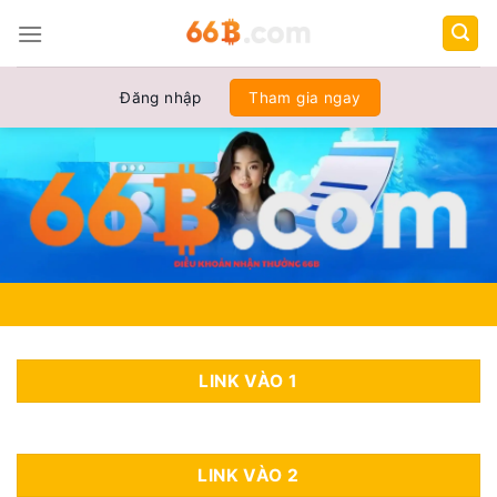
Chuyển
đến
nội
dung
Đăng nhập
Tham gia ngay
LINK VÀO 1
LINK VÀO 2