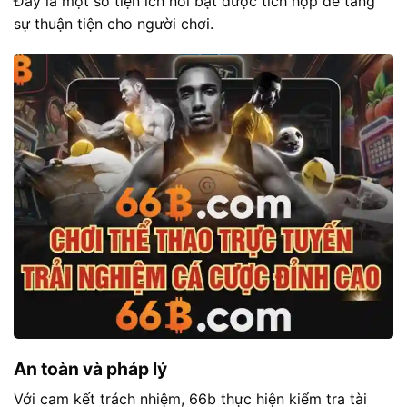
Đây là một số tiện ích nổi bật được tích hợp để tăng
sự thuận tiện cho người chơi.
An toàn và pháp lý
Với cam kết trách nhiệm, 66b thực hiện kiểm tra tài