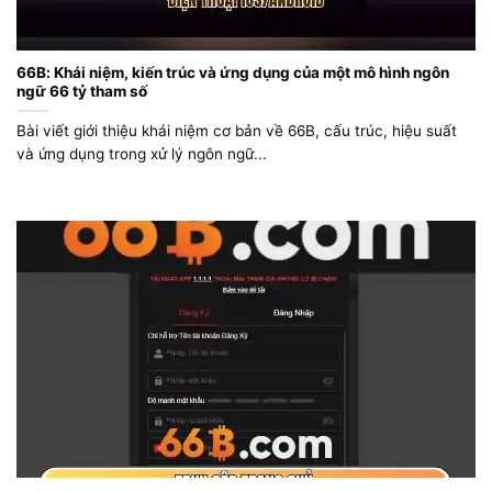
66B: Khái niệm, kiến trúc và ứng dụng của một mô hình ngôn
ngữ 66 tỷ tham số
Bài viết giới thiệu khái niệm cơ bản về 66B, cấu trúc, hiệu suất
và ứng dụng trong xử lý ngôn ngữ...