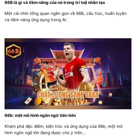
66B là gì và tiềm năng của nó trong trí tuệ nhân tạo
Một cái nhìn tổng quan ngắn gọn về 66B, cấu trúc, huấn luyện
và tiềm năng ứng dụng trong AI.
66b: một mô hình ngôn ngữ tiên tiến
Khám phá đặc điểm, kiến trúc và ứng dụng của 66b, một mô
hình ngôn ngữ lớn đang được chú ý trên...