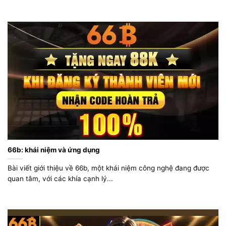
66b: khái niệm và ứng dụng
Bài viết giới thiệu về 66b, một khái niệm công nghệ đang được
quan tâm, với các khía cạnh lý...