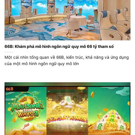
66B: Khám phá mô hình ngôn ngữ quy mô 66 tỷ tham số
Một cái nhìn tổng quan về 66B, kiến trúc, khả năng và ứng dụng
của một mô hình ngôn ngữ quy mô lớn