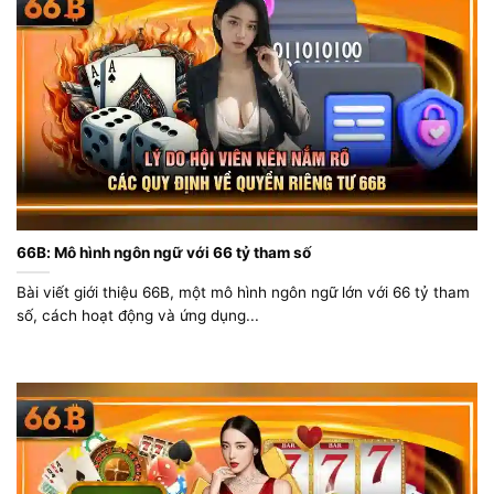
66B: Mô hình ngôn ngữ với 66 tỷ tham số
Bài viết giới thiệu 66B, một mô hình ngôn ngữ lớn với 66 tỷ tham
số, cách hoạt động và ứng dụng...