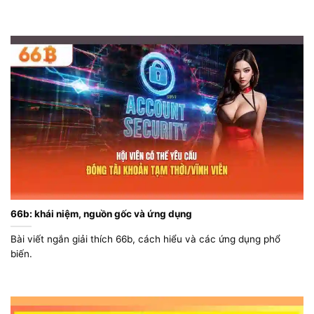
66b: khái niệm, nguồn gốc và ứng dụng
Bài viết ngắn giải thích 66b, cách hiểu và các ứng dụng phổ
biến.