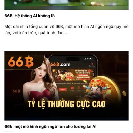
66B: Hệ thống AI khổng lồ
Một cái nhìn tổng quan về 66B, một mô hình AI ngôn ngữ quy mô
lớn, với kiến trúc, quá trình đào...
66b: một mô hình ngôn ngữ lớn cho tương lai AI