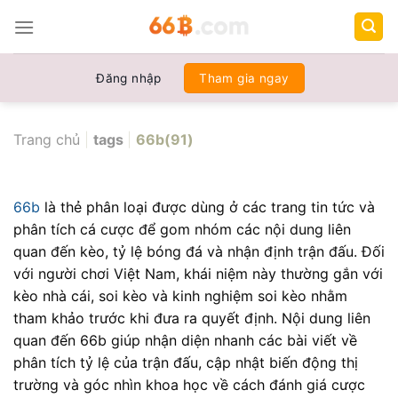
Chuyển
đến
nội
dung
Đăng nhập
Tham gia ngay
Trang chủ
|
tags
|
66b(91)
66b
là thẻ phân loại được dùng ở các trang tin tức và
phân tích cá cược để gom nhóm các nội dung liên
quan đến kèo, tỷ lệ bóng đá và nhận định trận đấu. Đối
với người chơi Việt Nam, khái niệm này thường gắn với
kèo nhà cái, soi kèo và kinh nghiệm soi kèo nhằm
tham khảo trước khi đưa ra quyết định. Nội dung liên
quan đến 66b giúp nhận diện nhanh các bài viết về
phân tích tỷ lệ của trận đấu, cập nhật biến động thị
trường và góc nhìn khoa học về cách đánh giá cược