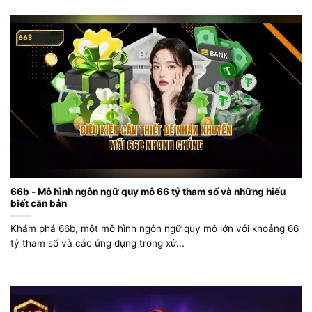
66b - Mô hình ngôn ngữ quy mô 66 tỷ tham số và những hiểu
biết căn bản
Khám phá 66b, một mô hình ngôn ngữ quy mô lớn với khoảng 66
tỷ tham số và các ứng dụng trong xử...