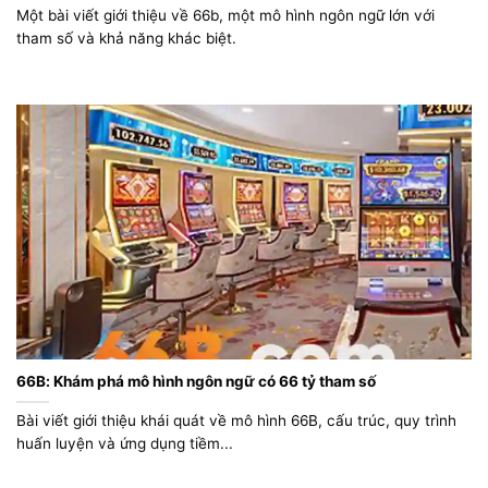
Một bài viết giới thiệu về 66b, một mô hình ngôn ngữ lớn với
tham số và khả năng khác biệt.
66B: Khám phá mô hình ngôn ngữ có 66 tỷ tham số
Bài viết giới thiệu khái quát về mô hình 66B, cấu trúc, quy trình
huấn luyện và ứng dụng tiềm...