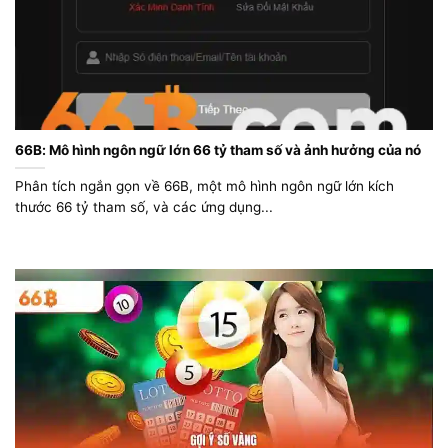
66B: Mô hình ngôn ngữ lớn 66 tỷ tham số và ảnh hưởng của nó
Phân tích ngắn gọn về 66B, một mô hình ngôn ngữ lớn kích
thước 66 tỷ tham số, và các ứng dụng...