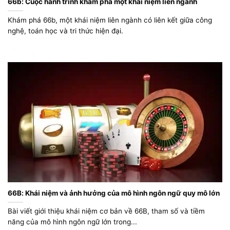
66b: Cuộc hành trình khám phá một khái niệm liên ngành
Khám phá 66b, một khái niệm liên ngành có liên kết giữa công
nghệ, toán học và tri thức hiện đại.
66B: Khái niệm và ảnh hưởng của mô hình ngôn ngữ quy mô lớn
Bài viết giới thiệu khái niệm cơ bản về 66B, tham số và tiềm
năng của mô hình ngôn ngữ lớn trong...