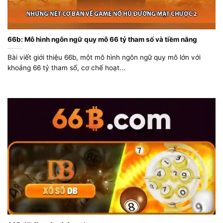
66b: Mô hình ngôn ngữ quy mô 66 tỷ tham số và tiềm năng
Bài viết giới thiệu 66b, một mô hình ngôn ngữ quy mô lớn với
khoảng 66 tỷ tham số, cơ chế hoạt...