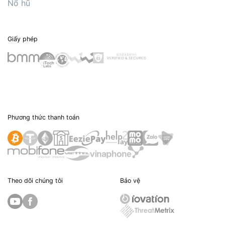
Nổ hũ
Giấy phép
Phương thức thanh toán
Theo dõi chúng tôi
Bảo vệ