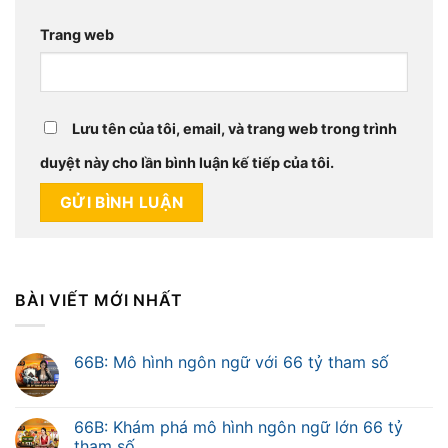
Trang web
Lưu tên của tôi, email, và trang web trong trình
duyệt này cho lần bình luận kế tiếp của tôi.
BÀI VIẾT MỚI NHẤT
66B: Mô hình ngôn ngữ với 66 tỷ tham số
66B: Khám phá mô hình ngôn ngữ lớn 66 tỷ
tham số