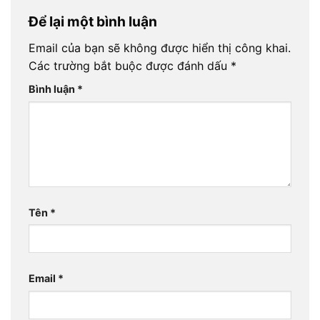
Để lại một bình luận
Email của bạn sẽ không được hiển thị công khai.
Các trường bắt buộc được đánh dấu
*
Bình luận
*
Tên
*
Email
*