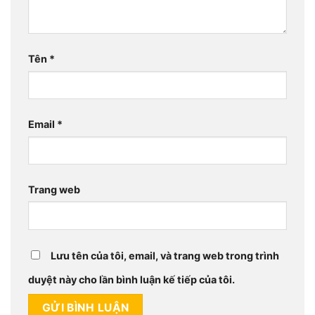
Tên
*
Email
*
Trang web
Lưu tên của tôi, email, và trang web trong trình
duyệt này cho lần bình luận kế tiếp của tôi.