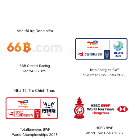
Nhà tài trợ Danh hiệu
66B Gresini Racing
TotalEnergies BWF
MotoGP 2025
Sudirman Cup Finals 2025
Nhà Tài Trợ Chính Thức
HSBC BWF
TotalEnergies BWF
World Tour Finals 2025
World Championships 2025