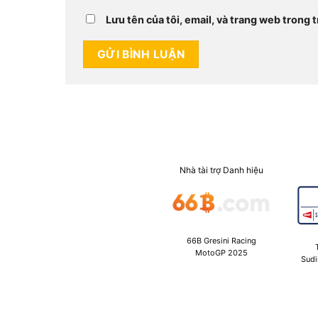
Lưu tên của tôi, email, và trang web trong t
Nhà tài trợ Danh hiệu
66B Gresini Racing
MotoGP 2025
Sudi