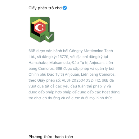
Giấy phép trò chơi
66B được vận hành bởi Công ty Mettlemind Tech
Ltd., số đăng ký: 15779, với địa chỉ đăng ký tại
Hamchako, Mutsamudu, Đảo Tự trị Anjouan, Liên
bang Comoros. 66B được cấp phép và quản lý bởi
Chính phủ Đảo Tự trị Anjouan, Liên bang Comoros,
theo Giấy phép số: ALSI-202504032-FI2. 66B đã
vượt qua tất cả các yêu cầu tuân thủ pháp lý và
được cấp phép hợp pháp để cung cấp các hoạt động
trò chơi có thưởng và cá cược dưới mọi hình thức.
Phương thức thanh toán