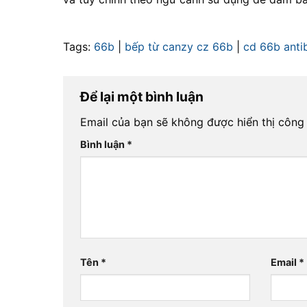
Tags:
66b
|
bếp từ canzy cz 66b
|
cd 66b anti
Để lại một bình luận
Email của bạn sẽ không được hiển thị công 
Bình luận
*
Tên
*
Email
*