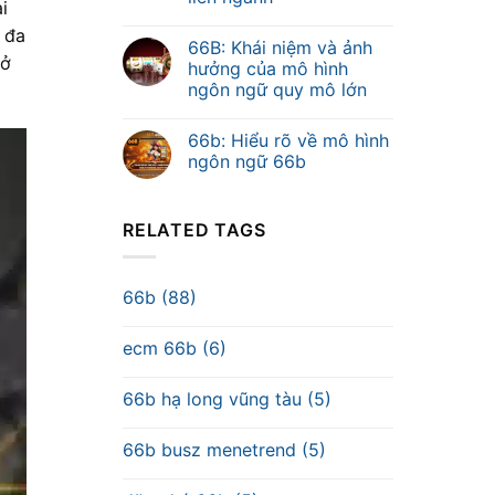
i
 đa
66B: Khái niệm và ảnh
 ở
hưởng của mô hình
ngôn ngữ quy mô lớn
66b: Hiểu rõ về mô hình
ngôn ngữ 66b
RELATED TAGS
66b (88)
ecm 66b (6)
66b hạ long vũng tàu (5)
66b busz menetrend (5)