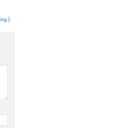
ing
|