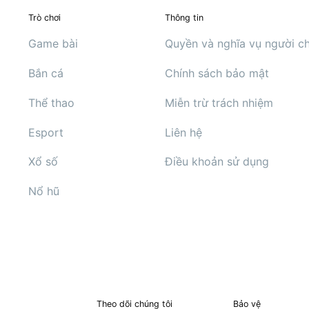
Trò chơi
Thông tin
Game bài
Quyền và nghĩa vụ người ch
Bắn cá
Chính sách bảo mật
Thể thao
Miễn trừ trách nhiệm
Esport
Liên hệ
Xổ số
Điều khoản sử dụng
Nổ hũ
Theo dõi chúng tôi
Bảo vệ