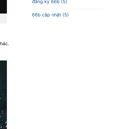
đăng ký 66b (5)
66b cập nhật (5)
hác.