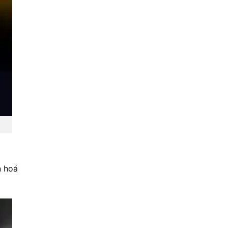
n hoá