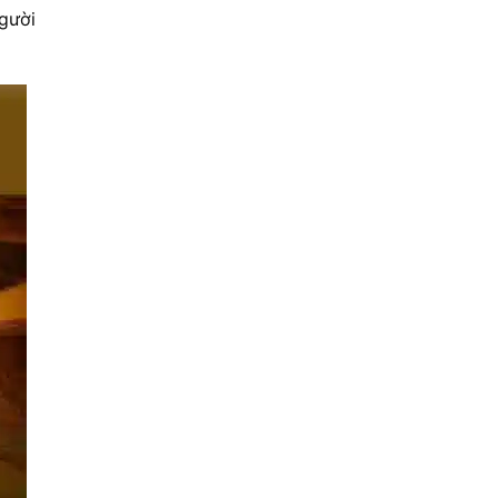
Người