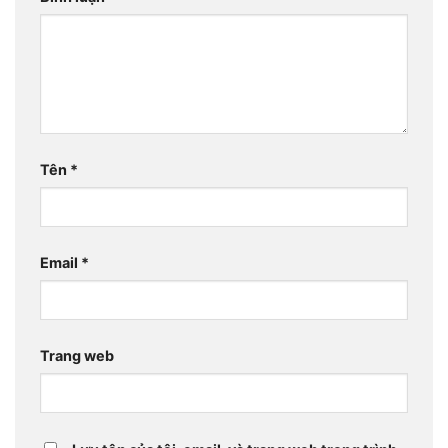
Tên
*
Email
*
Trang web