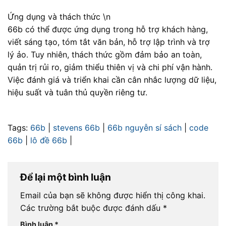
Ứng dụng và thách thức
\n
66b có thể được ứng dụng trong hỗ trợ khách hàng,
viết sáng tạo, tóm tắt văn bản, hỗ trợ lập trình và trợ
lý ảo. Tuy nhiên, thách thức gồm đảm bảo an toàn,
quản trị rủi ro, giảm thiểu thiên vị và chi phí vận hành.
Việc đánh giá và triển khai cần cân nhắc lượng dữ liệu,
hiệu suất và tuân thủ quyền riêng tư.
Tags:
66b
|
stevens 66b
|
66b nguyễn sí sách
|
code
66b
|
lô đề 66b
|
Để lại một bình luận
Email của bạn sẽ không được hiển thị công khai.
Các trường bắt buộc được đánh dấu
*
Bình luận
*