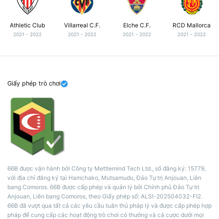
Athletic Club
Villarreal C.F.
Elche C.F.
RCD Mallorca
2021 - 2022
2021 - 2022
2021 - 2022
2021 - 2022
Giấy phép trò chơi
66B được vận hành bởi Công ty Mettlemind Tech Ltd., số đăng ký: 15779,
với địa chỉ đăng ký tại Hamchako, Mutsamudu, Đảo Tự trị Anjouan, Liên
bang Comoros. 66B được cấp phép và quản lý bởi Chính phủ Đảo Tự trị
Anjouan, Liên bang Comoros, theo Giấy phép số: ALSI-202504032-FI2.
66B đã vượt qua tất cả các yêu cầu tuân thủ pháp lý và được cấp phép hợp
pháp để cung cấp các hoạt động trò chơi có thưởng và cá cược dưới mọi