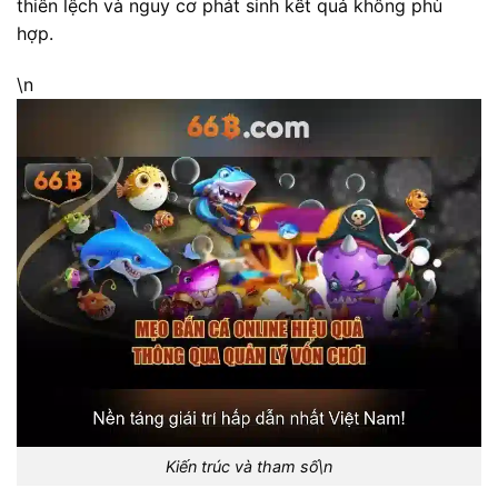
thiên lệch và nguy cơ phát sinh kết quả không phù
hợp.
\n
Kiến trúc và tham số\n