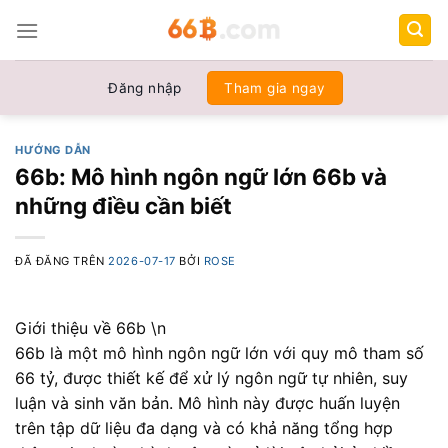
Chuyển
đến
nội
dung
Đăng nhập
Tham gia ngay
HƯỚNG DẪN
66b: Mô hình ngôn ngữ lớn 66b và
những điều cần biết
ĐÃ ĐĂNG TRÊN
2026-07-17
BỞI
ROSE
Giới thiệu về 66b
\n
66b là một mô hình ngôn ngữ lớn với quy mô tham số
66 tỷ, được thiết kế để xử lý ngôn ngữ tự nhiên, suy
luận và sinh văn bản. Mô hình này được huấn luyện
trên tập dữ liệu đa dạng và có khả năng tổng hợp