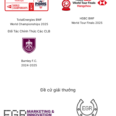
HSBC BWF
TotalEnergies BWF
World Tour Finals 2025
World Championships 2025
Đối Tác Chính Thức Các CLB
Burnley F.C.
2024-2025
Đề cử giải thưởng