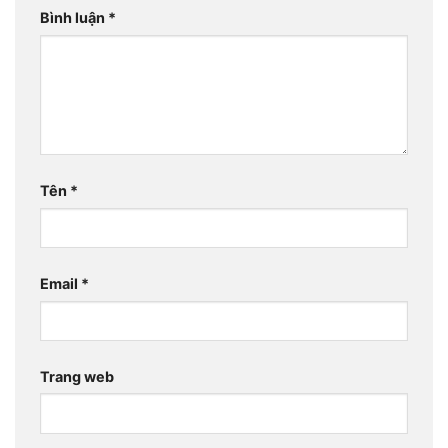
Bình luận
*
Tên
*
Email
*
Trang web