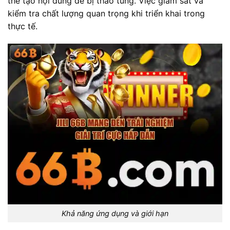
thể tạo nội dung dễ bị thao túng. Việc giám sát và
kiểm tra chất lượng quan trọng khi triển khai trong
thực tế.
Khả năng ứng dụng và giới hạn