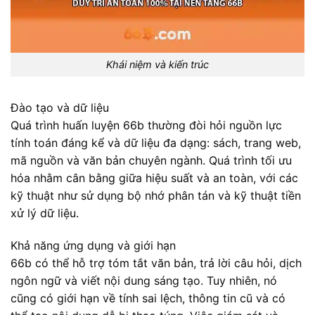
Khái niệm và kiến trúc
Đào tạo và dữ liệu
Quá trình huấn luyện 66b thường đòi hỏi nguồn lực
tính toán đáng kể và dữ liệu đa dạng: sách, trang web,
mã nguồn và văn bản chuyên ngành. Quá trình tối ưu
hóa nhằm cân bằng giữa hiệu suất và an toàn, với các
kỹ thuật như sử dụng bộ nhớ phân tán và kỹ thuật tiền
xử lý dữ liệu.
Khả năng ứng dụng và giới hạn
66b có thể hỗ trợ tóm tắt văn bản, trả lời câu hỏi, dịch
ngôn ngữ và viết nội dung sáng tạo. Tuy nhiên, nó
cũng có giới hạn về tính sai lệch, thông tin cũ và có