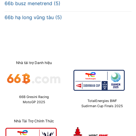
66b busz menetrend (5)
66b hạ long vũng tàu (5)
Nhà tài trợ Danh hiệu
66B Gresini Racing
TotalEnergies BWF
MotoGP 2025
Sudirman Cup Finals 2025
Nhà Tài Trợ Chính Thức