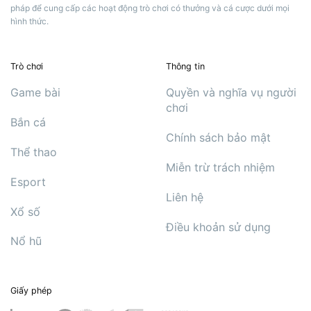
pháp để cung cấp các hoạt động trò chơi có thưởng và cá cược dưới mọi
hình thức.
Trò chơi
Thông tin
Game bài
Quyền và nghĩa vụ người
chơi
Bắn cá
Chính sách bảo mật
Thể thao
Miễn trừ trách nhiệm
Esport
Liên hệ
Xổ số
Điều khoản sử dụng
Nổ hũ
Giấy phép