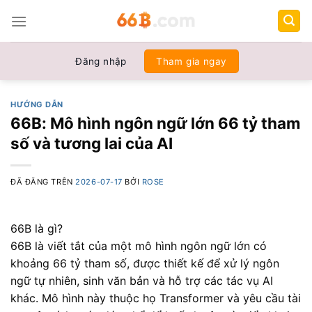
Chuyển
đến
nội
dung
Đăng nhập
Tham gia ngay
HƯỚNG DẪN
66B: Mô hình ngôn ngữ lớn 66 tỷ tham
số và tương lai của AI
ĐÃ ĐĂNG TRÊN
2026-07-17
BỞI
ROSE
66B là gì?
66B là viết tắt của một mô hình ngôn ngữ lớn có
khoảng 66 tỷ tham số, được thiết kế để xử lý ngôn
ngữ tự nhiên, sinh văn bản và hỗ trợ các tác vụ AI
khác. Mô hình này thuộc họ Transformer và yêu cầu tài