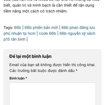
biết, quản trị và minh bạch là cần thiết để tận dụng
tiềm năng một cách có trách nhiệm.
Tags:
66b
|
66b phiên bản mới
|
66b phan đăng lưu
phú nhuận tp hcm
|
code 66b
|
66b nguyễn sỹ sách
p15 tân bình
|
Để lại một bình luận
Email của bạn sẽ không được hiển thị công khai.
Các trường bắt buộc được đánh dấu
*
Bình luận
*