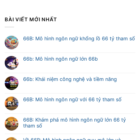
BÀI VIẾT MỚI NHẤT
66B: Mô hình ngôn ngữ khổng lồ 66 tỷ tham số
66b: Mô hình ngôn ngữ lớn 66b
66b: Khái niệm công nghệ và tiềm năng
66B: Mô hình ngôn ngữ với 66 tỷ tham số
66B: Khám phá mô hình ngôn ngữ lớn 66 tỷ
tham số