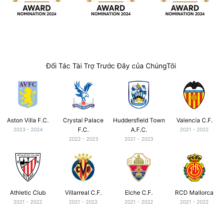
Đối Tác Tài Trợ Trước Đây của ChúngTôi
Aston Villa F.C.
Crystal Palace
Huddersfield Town
Valencia C.F.
F.C.
A.F.C.
2023 - 2024
2021 - 2022
2022 - 2023
2021 - 2023
Athletic Club
Villarreal C.F.
Elche C.F.
RCD Mallorca
2021 - 2022
2021 - 2022
2021 - 2022
2021 - 2022