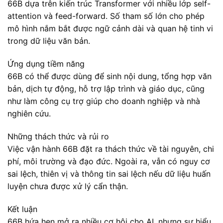
66B dựa trên kiến trúc Transformer với nhiều lớp self-
attention và feed-forward. Số tham số lớn cho phép
mô hình nắm bắt được ngữ cảnh dài và quan hệ tinh vi
trong dữ liệu văn bản.
Ứng dụng tiềm năng
66B có thể được dùng để sinh nội dung, tổng hợp văn
bản, dịch tự động, hỗ trợ lập trình và giáo dục, cũng
như làm công cụ trợ giúp cho doanh nghiệp và nhà
nghiên cứu.
Những thách thức và rủi ro
Việc vận hành 66B đặt ra thách thức về tài nguyên, chi
phí, môi trường và đạo đức. Ngoài ra, vẫn có nguy cơ
sai lệch, thiên vị và thông tin sai lệch nếu dữ liệu huấn
luyện chưa được xử lý cẩn thận.
Kết luận
66B hứa hẹn mở ra nhiều cơ hội cho AI, nhưng sự hiểu