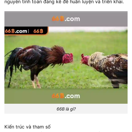
nguyên tính toán đáng kể để huấn luyện và triển khai.
66B là gì?
Kiến trúc và tham số