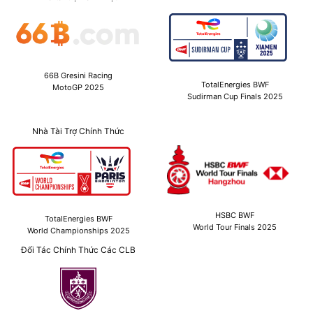
66B Gresini Racing
TotalEnergies BWF
MotoGP 2025
Sudirman Cup Finals 2025
Nhà Tài Trợ Chính Thức
HSBC BWF
TotalEnergies BWF
World Tour Finals 2025
World Championships 2025
Đối Tác Chính Thức Các CLB