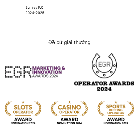
Burnley F.C.
2024-2025
Đề cử giải thưởng