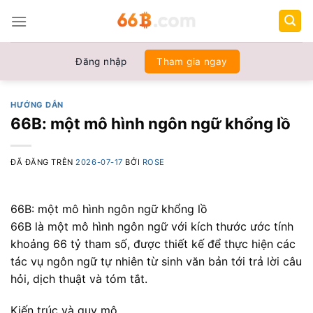
Chuyển
đến
nội
dung
Đăng nhập
Tham gia ngay
HƯỚNG DẪN
66B: một mô hình ngôn ngữ khổng lồ
ĐÃ ĐĂNG TRÊN
2026-07-17
BỞI
ROSE
66B: một mô hình ngôn ngữ khổng lồ
66B là một mô hình ngôn ngữ với kích thước ước tính
khoảng 66 tỷ tham số, được thiết kế để thực hiện các
tác vụ ngôn ngữ tự nhiên từ sinh văn bản tới trả lời câu
hỏi, dịch thuật và tóm tắt.
Kiến trúc và quy mô