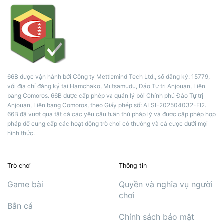
66B được vận hành bởi Công ty Mettlemind Tech Ltd., số đăng ký: 15779,
với địa chỉ đăng ký tại Hamchako, Mutsamudu, Đảo Tự trị Anjouan, Liên
bang Comoros. 66B được cấp phép và quản lý bởi Chính phủ Đảo Tự trị
Anjouan, Liên bang Comoros, theo Giấy phép số: ALSI-202504032-FI2.
66B đã vượt qua tất cả các yêu cầu tuân thủ pháp lý và được cấp phép hợp
pháp để cung cấp các hoạt động trò chơi có thưởng và cá cược dưới mọi
hình thức.
Trò chơi
Thông tin
Game bài
Quyền và nghĩa vụ người
chơi
Bắn cá
Chính sách bảo mật