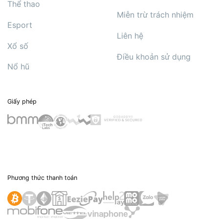
Thể thao
Miễn trừ trách nhiệm
Esport
Liên hệ
Xổ số
Điều khoản sử dụng
Nổ hũ
Giấy phép
Phương thức thanh toán