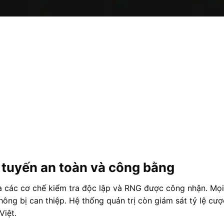
 tuyến an toàn và công bằng
các cơ chế kiểm tra độc lập và RNG được công nhận. Mọi 
hông bị can thiệp. Hệ thống quản trị còn giám sát tỷ lệ cư
Việt.