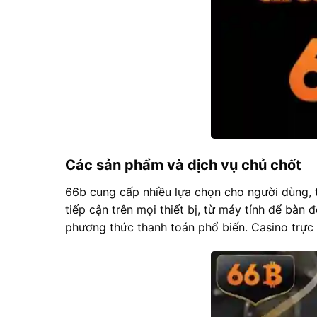
Các sản phẩm và dịch vụ chủ chốt
66b cung cấp nhiều lựa chọn cho người dùng, t
tiếp cận trên mọi thiết bị, từ máy tính để bàn 
phương thức thanh toán phổ biến.
Casino trực