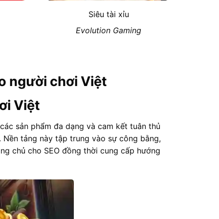
Siêu tài xỉu
Evolution Gaming
o người chơi Việt
ơi Việt
, các sản phẩm đa dạng và cam kết tuân thủ
 Nền tảng này tập trung vào sự công bằng,
trang chủ cho SEO đồng thời cung cấp hướng