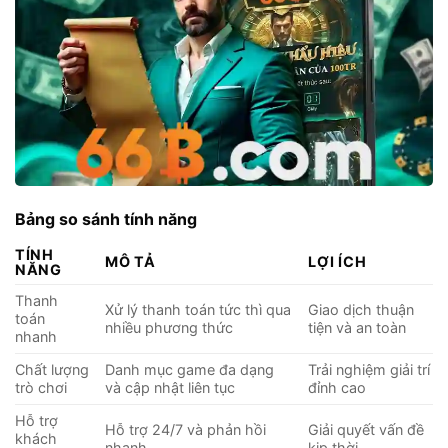
Bảng so sánh tính năng
TÍNH
MÔ TẢ
LỢI ÍCH
NĂNG
Thanh
Xử lý thanh toán tức thì qua
Giao dịch thuận
toán
nhiều phương thức
tiện và an toàn
nhanh
Chất lượng
Danh mục game đa dạng
Trải nghiệm giải trí
trò chơi
và cập nhật liên tục
đỉnh cao
Hỗ trợ
Hỗ trợ 24/7 và phản hồi
Giải quyết vấn đề
khách
nhanh
kịp thời