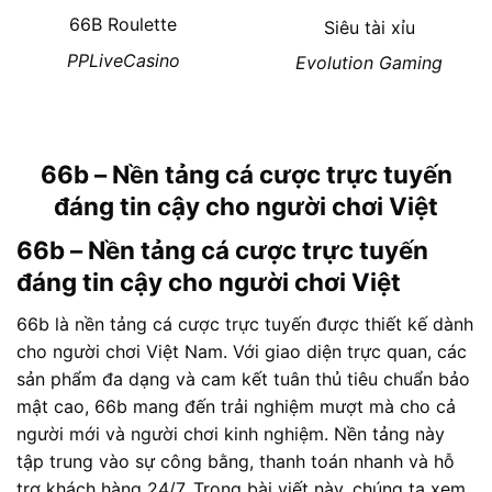
66B Roulette
Siêu tài xỉu
PPLiveCasino
Evolution Gaming
66b – Nền tảng cá cược trực tuyến
đáng tin cậy cho người chơi Việt
66b – Nền tảng cá cược trực tuyến
đáng tin cậy cho người chơi Việt
66b là nền tảng cá cược trực tuyến được thiết kế dành
cho người chơi Việt Nam. Với giao diện trực quan, các
sản phẩm đa dạng và cam kết tuân thủ tiêu chuẩn bảo
mật cao, 66b mang đến trải nghiệm mượt mà cho cả
người mới và người chơi kinh nghiệm. Nền tảng này
tập trung vào sự công bằng, thanh toán nhanh và hỗ
trợ khách hàng 24/7. Trong bài viết này, chúng ta xem