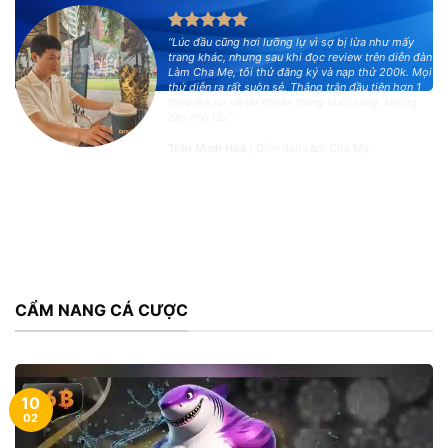
“Lúc đầu cũng hơi lưỡng lự vì sợ bị lừa như mấy
trang khác, nhưng sau khi đọc review trên diễn đàn
Làm Cha Mẹ, tôi thử đăng ký và nạp thử 200k. Mọi
thứ diễn ra rất suôn sẻ. Thắng trận đầu tiên hơn 1
triệu mà rút về tài khoản trong buổi sáng, không
cần chờ lâu.”
Trần Minh Hòa
/
Diễn đàn Làm Cha Mẹ
CẨM NANG CÁ CƯỢC
10
02