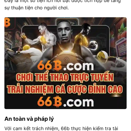
Đây là một số tiện ích nổi bật được tích hợp để tăng
sự thuận tiện cho người chơi.
An toàn và pháp lý
Với cam kết trách nhiệm, 66b thực hiện kiểm tra tài