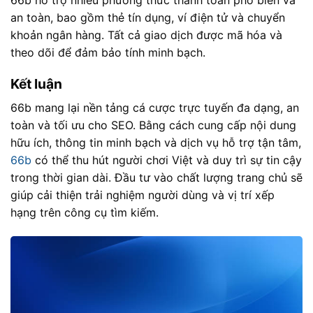
an toàn, bao gồm thẻ tín dụng, ví điện tử và chuyển
khoản ngân hàng. Tất cả giao dịch được mã hóa và
theo dõi để đảm bảo tính minh bạch.
Kết luận
66b mang lại nền tảng cá cược trực tuyến đa dạng, an
toàn và tối ưu cho SEO. Bằng cách cung cấp nội dung
hữu ích, thông tin minh bạch và dịch vụ hỗ trợ tận tâm,
66b
có thể thu hút người chơi Việt và duy trì sự tin cậy
trong thời gian dài. Đầu tư vào chất lượng trang chủ sẽ
giúp cải thiện trải nghiệm người dùng và vị trí xếp
hạng trên công cụ tìm kiếm.