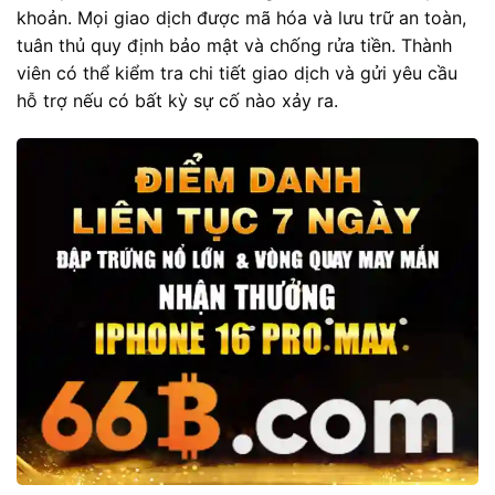
khoản. Mọi giao dịch được mã hóa và lưu trữ an toàn,
tuân thủ quy định bảo mật và chống rửa tiền. Thành
viên có thể kiểm tra chi tiết giao dịch và gửi yêu cầu
hỗ trợ nếu có bất kỳ sự cố nào xảy ra.