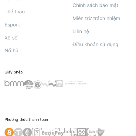
Chính sách bảo mật
Thể thao
Miễn trừ trách nhiệm
Esport
Liên hệ
Xổ số
Điều khoản sử dụng
Nổ hũ
Giấy phép
Phương thức thanh toán