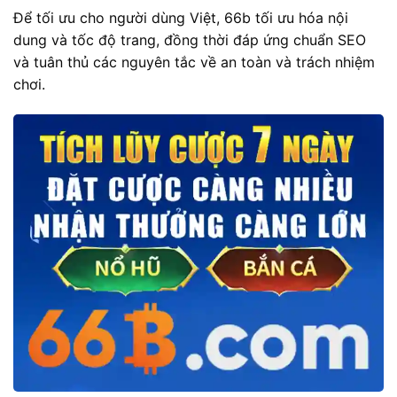
Để tối ưu cho người dùng Việt, 66b tối ưu hóa nội
dung và tốc độ trang, đồng thời đáp ứng chuẩn SEO
và tuân thủ các nguyên tắc về an toàn và trách nhiệm
chơi.