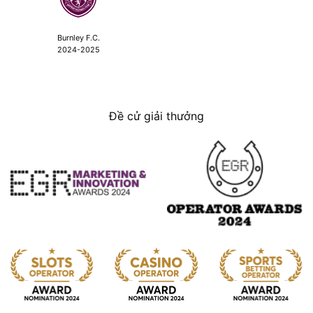
Burnley F.C.
2024-2025
Đề cử giải thưởng