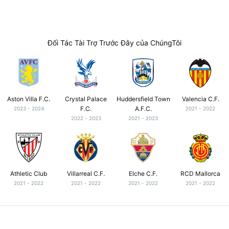
Đối Tác Tài Trợ Trước Đây của ChúngTôi
Aston Villa F.C.
Crystal Palace
Huddersfield Town
Valencia C.F.
F.C.
A.F.C.
2023 - 2024
2021 - 2022
2022 - 2023
2021 - 2023
Athletic Club
Villarreal C.F.
Elche C.F.
RCD Mallorca
2021 - 2022
2021 - 2022
2021 - 2022
2021 - 2022