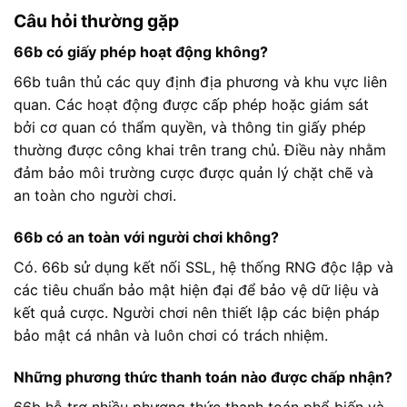
Câu hỏi thường gặp
66b có giấy phép hoạt động không?
66b tuân thủ các quy định địa phương và khu vực liên
quan. Các hoạt động được cấp phép hoặc giám sát
bởi cơ quan có thẩm quyền, và thông tin giấy phép
thường được công khai trên trang chủ. Điều này nhằm
đảm bảo môi trường cược được quản lý chặt chẽ và
an toàn cho người chơi.
66b có an toàn với người chơi không?
Có. 66b sử dụng kết nối SSL, hệ thống RNG độc lập và
các tiêu chuẩn bảo mật hiện đại để bảo vệ dữ liệu và
kết quả cược. Người chơi nên thiết lập các biện pháp
bảo mật cá nhân và luôn chơi có trách nhiệm.
Những phương thức thanh toán nào được chấp nhận?
66b hỗ trợ nhiều phương thức thanh toán phổ biến và