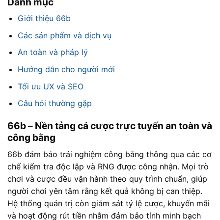
Danh mục
Giới thiệu 66b
Các sản phẩm và dịch vụ
An toàn và pháp lý
Hướng dẫn cho người mới
Tối ưu UX và SEO
Câu hỏi thường gặp
66b – Nền tảng cá cược trực tuyến an toàn và
công bằng
66b đảm bảo trải nghiệm công bằng thông qua các cơ
chế kiểm tra độc lập và RNG được công nhận. Mọi trò
chơi và cược đều vận hành theo quy trình chuẩn, giúp
người chơi yên tâm rằng kết quả không bị can thiệp.
Hệ thống quản trị còn giám sát tỷ lệ cược, khuyến mãi
và hoạt động rút tiền nhằm đảm bảo tính minh bạch