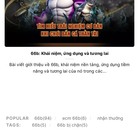
66b: Khái niệm, ứng dụng và tương lai
Bài viết giới thiệu về 66b, khái niệm nền tảng, ứng dụng tiềm
năng và tương lai của nó trong các...
POPULAR
66b(94)
ecm 66b(6)
nhận thưởng
TAGS:
66b(5)
66b bị chặn(5)