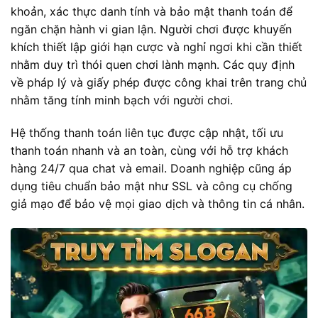
khoản, xác thực danh tính và bảo mật thanh toán để
ngăn chặn hành vi gian lận. Người chơi được khuyến
khích thiết lập giới hạn cược và nghỉ ngơi khi cần thiết
nhằm duy trì thói quen chơi lành mạnh. Các quy định
về pháp lý và giấy phép được công khai trên trang chủ
nhằm tăng tính minh bạch với người chơi.
Hệ thống thanh toán liên tục được cập nhật, tối ưu
thanh toán nhanh và an toàn, cùng với hỗ trợ khách
hàng 24/7 qua chat và email. Doanh nghiệp cũng áp
dụng tiêu chuẩn bảo mật như SSL và công cụ chống
giả mạo để bảo vệ mọi giao dịch và thông tin cá nhân.