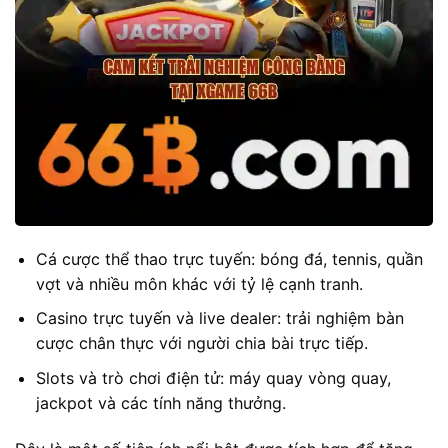
Cá cược thể thao trực tuyến: bóng đá, tennis, quần
vợt và nhiều môn khác với tỷ lệ cạnh tranh.
Casino trực tuyến và live dealer: trải nghiệm bàn
cược chân thực với người chia bài trực tiếp.
Slots và trò chơi điện tử: máy quay vòng quay,
jackpot và các tính năng thưởng.