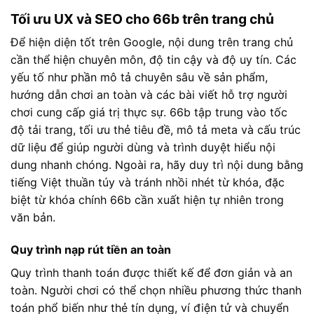
Tối ưu UX và SEO cho 66b trên trang chủ
Để hiện diện tốt trên Google, nội dung trên trang chủ
cần thể hiện chuyên môn, độ tin cậy và độ uy tín. Các
yếu tố như phần mô tả chuyên sâu về sản phẩm,
hướng dẫn chơi an toàn và các bài viết hỗ trợ người
chơi cung cấp giá trị thực sự. 66b tập trung vào tốc
độ tải trang, tối ưu thẻ tiêu đề, mô tả meta và cấu trúc
dữ liệu để giúp người dùng và trình duyệt hiểu nội
dung nhanh chóng. Ngoài ra, hãy duy trì nội dung bằng
tiếng Việt thuần túy và tránh nhồi nhét từ khóa, đặc
biệt từ khóa chính 66b cần xuất hiện tự nhiên trong
văn bản.
Quy trình nạp rút tiền an toàn
Quy trình thanh toán được thiết kế để đơn giản và an
toàn. Người chơi có thể chọn nhiều phương thức thanh
toán phổ biến như thẻ tín dụng, ví điện tử và chuyển