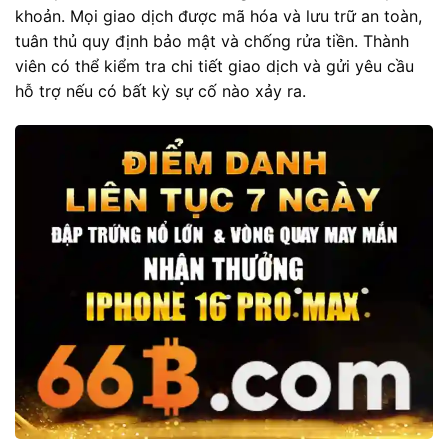
khoản. Mọi giao dịch được mã hóa và lưu trữ an toàn,
tuân thủ quy định bảo mật và chống rửa tiền. Thành
viên có thể kiểm tra chi tiết giao dịch và gửi yêu cầu
hỗ trợ nếu có bất kỳ sự cố nào xảy ra.