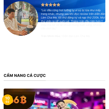
“Lúc đầu cũng hơi lưỡng lự vì sợ bị lừa như mấy
trang khác, nhưng sau khi đọc review trên diễn đàn
Làm Cha Mẹ, tôi thử đăng ký và nạp thử 200k. Mọi
thứ diễn ra rất suôn sẻ. Thắng trận đầu tiên hơn 1
triệu mà rút về tài khoản trong buổi sáng, không
cần chờ lâu.”
Trần Minh Hòa
/
Diễn đàn Làm Cha Mẹ
CẨM NANG CÁ CƯỢC
10
02