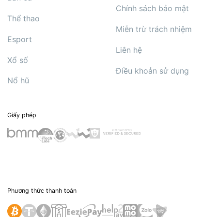
Chính sách bảo mật
Thể thao
Miễn trừ trách nhiệm
Esport
Liên hệ
Xổ số
Điều khoản sử dụng
Nổ hũ
Giấy phép
Phương thức thanh toán