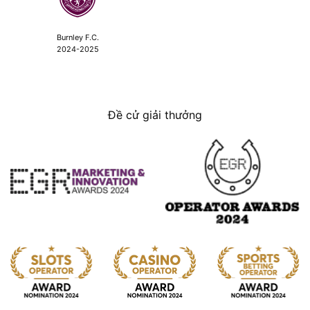
Burnley F.C.
2024-2025
Đề cử giải thưởng