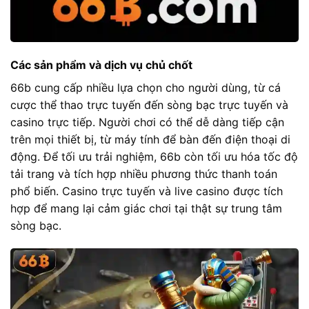
Các sản phẩm và dịch vụ chủ chốt
66b cung cấp nhiều lựa chọn cho người dùng, từ cá
cược thể thao trực tuyến đến sòng bạc trực tuyến và
casino trực tiếp. Người chơi có thể dễ dàng tiếp cận
trên mọi thiết bị, từ máy tính để bàn đến điện thoại di
động. Để tối ưu trải nghiệm, 66b còn tối ưu hóa tốc độ
tải trang và tích hợp nhiều phương thức thanh toán
phổ biến.
Casino trực tuyến
và live casino được tích
hợp để mang lại cảm giác chơi tại thật sự trung tâm
sòng bạc.