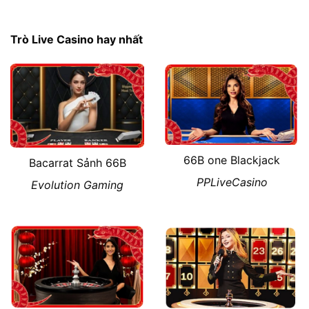
Trò Live Casino hay nhất
66B one Blackjack
Bacarrat Sảnh 66B
PPLiveCasino
Evolution Gaming