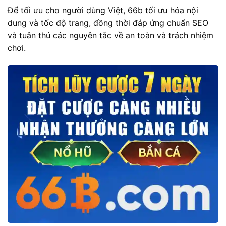
Để tối ưu cho người dùng Việt, 66b tối ưu hóa nội
dung và tốc độ trang, đồng thời đáp ứng chuẩn SEO
và tuân thủ các nguyên tắc về an toàn và trách nhiệm
chơi.