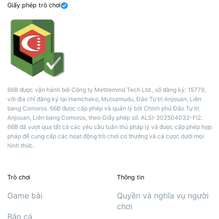
Giấy phép trò chơi
66B được vận hành bởi Công ty Mettlemind Tech Ltd., số đăng ký: 15779,
với địa chỉ đăng ký tại Hamchako, Mutsamudu, Đảo Tự trị Anjouan, Liên
bang Comoros. 66B được cấp phép và quản lý bởi Chính phủ Đảo Tự trị
Anjouan, Liên bang Comoros, theo Giấy phép số: ALSI-202504032-FI2.
66B đã vượt qua tất cả các yêu cầu tuân thủ pháp lý và được cấp phép hợp
pháp để cung cấp các hoạt động trò chơi có thưởng và cá cược dưới mọi
hình thức.
Trò chơi
Thông tin
Game bài
Quyền và nghĩa vụ người
chơi
Bắn cá