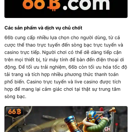
Các sản phẩm và dịch vụ chủ chốt
66b cung cấp nhiều lựa chọn cho người dùng, từ cá
cược thể thao trực tuyến đến sòng bạc trực tuyến và
casino trực tiếp. Người chơi có thể dễ dàng tiếp cận
trên mọi thiết bị, từ máy tính để bàn đến điện thoại di
động. Để tối ưu trải nghiệm, 66b còn tối ưu hóa tốc độ
tải trang và tích hợp nhiều phương thức thanh toán
phổ biến.
Casino trực tuyến
và live casino được tích
hợp để mang lại cảm giác chơi tại thật sự trung tâm
sòng bạc.