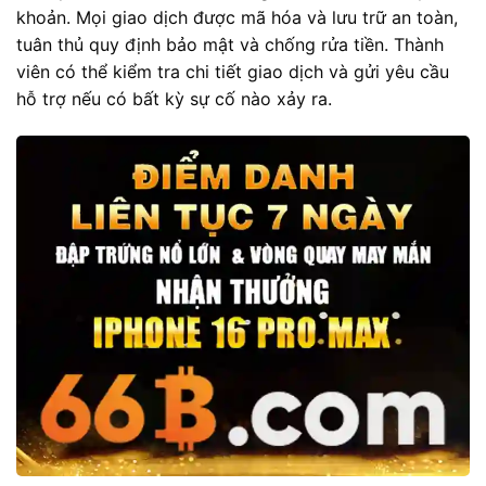
khoản. Mọi giao dịch được mã hóa và lưu trữ an toàn,
tuân thủ quy định bảo mật và chống rửa tiền. Thành
viên có thể kiểm tra chi tiết giao dịch và gửi yêu cầu
hỗ trợ nếu có bất kỳ sự cố nào xảy ra.