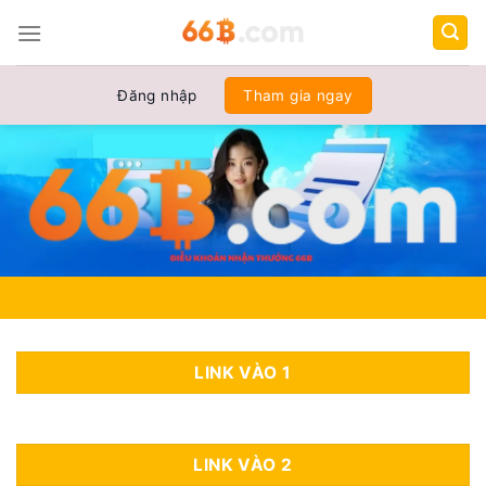
Chuyển
đến
nội
dung
Đăng nhập
Tham gia ngay
LINK VÀO 1
LINK VÀO 2