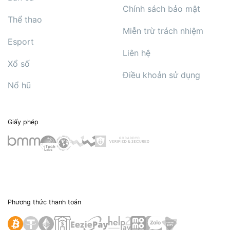
Chính sách bảo mật
Thể thao
Miễn trừ trách nhiệm
Esport
Liên hệ
Xổ số
Điều khoản sử dụng
Nổ hũ
Giấy phép
Phương thức thanh toán