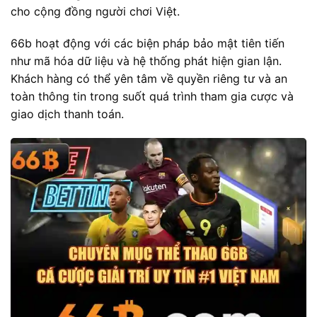
cho cộng đồng người chơi Việt.
66b hoạt động với các biện pháp bảo mật tiên tiến
như mã hóa dữ liệu và hệ thống phát hiện gian lận.
Khách hàng có thể yên tâm về quyền riêng tư và an
toàn thông tin trong suốt quá trình tham gia cược và
giao dịch thanh toán.