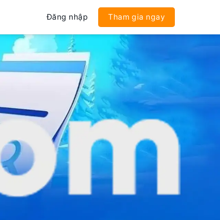
Đăng nhập
Tham gia ngay