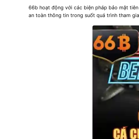
66b hoạt động với các biện pháp bảo mật tiên 
an toàn thông tin trong suốt quá trình tham gi