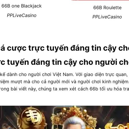
66B one Blackjack
66B Roulette
PPLiveCasino
PPLiveCasino
á cược trực tuyến đáng tin cậy ch
c tuyến đáng tin cậy cho người ch
 kế dành cho người chơi Việt Nam. Với giao diện trực quan
hiệm mượt mà cho cả người mới và người chơi kinh nghiệm.
Trong bài viết này, chúng ta xem xét cách 66b tối ưu hóa 