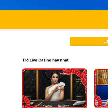
LI
Trò Live Casino hay nhất