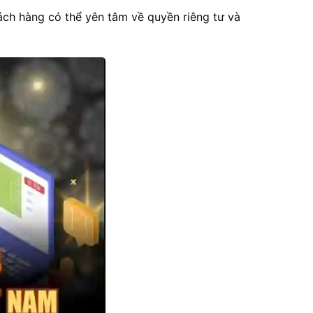
hách hàng có thể yên tâm về quyền riêng tư và