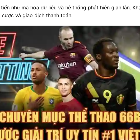
tiến như mã hóa dữ liệu và hệ thống phát hiện gian lận. K
a cược và giao dịch thanh toán.