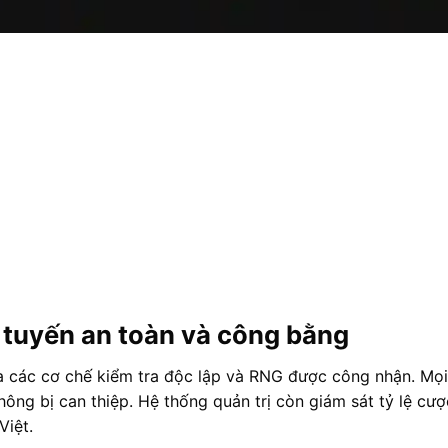
 tuyến an toàn và công bằng
các cơ chế kiểm tra độc lập và RNG được công nhận. Mọi 
hông bị can thiệp. Hệ thống quản trị còn giám sát tỷ lệ cư
Việt.