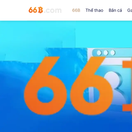
Chuyển
66B
Thể thao
Bắn cá
Ga
đến
nội
dung