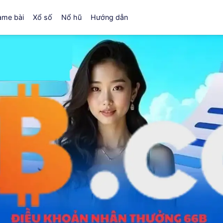
me bài
Xổ số
Nổ hũ
Hướng dẫn