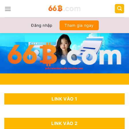
Chuyển
đến
nội
dung
Đăng nhập
Tham gia ngay
LINK VÀO 1
LINK VÀO 2