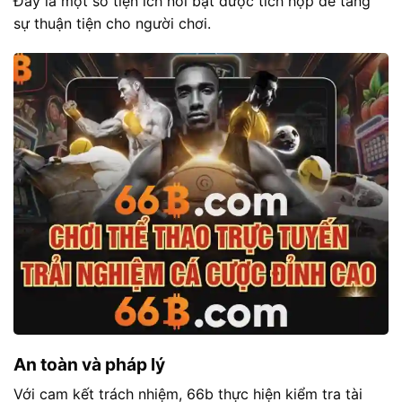
Đây là một số tiện ích nổi bật được tích hợp để tăng
sự thuận tiện cho người chơi.
An toàn và pháp lý
Với cam kết trách nhiệm, 66b thực hiện kiểm tra tài