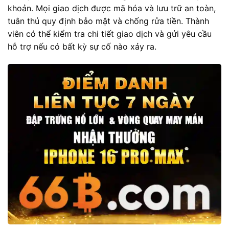
khoản. Mọi giao dịch được mã hóa và lưu trữ an toàn,
tuân thủ quy định bảo mật và chống rửa tiền. Thành
viên có thể kiểm tra chi tiết giao dịch và gửi yêu cầu
hỗ trợ nếu có bất kỳ sự cố nào xảy ra.