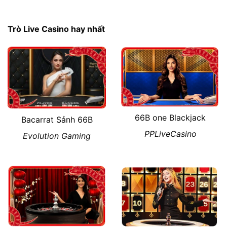
Trò Live Casino hay nhất
66B one Blackjack
Bacarrat Sảnh 66B
PPLiveCasino
Evolution Gaming