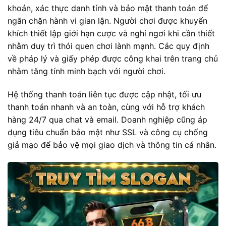
khoản, xác thực danh tính và bảo mật thanh toán để
ngăn chặn hành vi gian lận. Người chơi được khuyến
khích thiết lập giới hạn cược và nghỉ ngơi khi cần thiết
nhằm duy trì thói quen chơi lành mạnh. Các quy định
về pháp lý và giấy phép được công khai trên trang chủ
nhằm tăng tính minh bạch với người chơi.
Hệ thống thanh toán liên tục được cập nhật, tối ưu
thanh toán nhanh và an toàn, cùng với hỗ trợ khách
hàng 24/7 qua chat và email. Doanh nghiệp cũng áp
dụng tiêu chuẩn bảo mật như SSL và công cụ chống
giả mạo để bảo vệ mọi giao dịch và thông tin cá nhân.