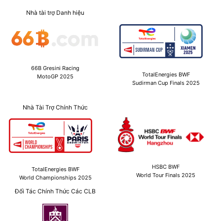
Nhà tài trợ Danh hiệu
66B Gresini Racing
TotalEnergies BWF
MotoGP 2025
Sudirman Cup Finals 2025
Nhà Tài Trợ Chính Thức
HSBC BWF
TotalEnergies BWF
World Tour Finals 2025
World Championships 2025
Đối Tác Chính Thức Các CLB