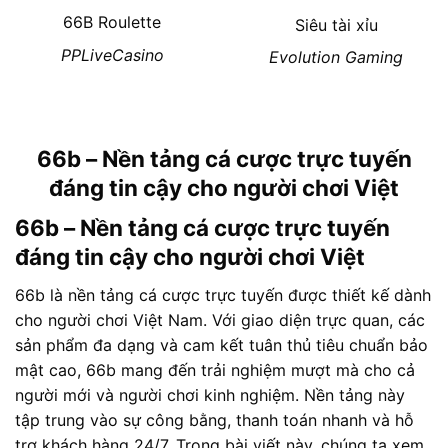
66B Roulette
Siêu tài xỉu
PPLiveCasino
Evolution Gaming
66b – Nền tảng cá cược trực tuyến
đáng tin cậy cho người chơi Việt
66b – Nền tảng cá cược trực tuyến
đáng tin cậy cho người chơi Việt
66b là nền tảng cá cược trực tuyến được thiết kế dành
cho người chơi Việt Nam. Với giao diện trực quan, các
sản phẩm đa dạng và cam kết tuân thủ tiêu chuẩn bảo
mật cao, 66b mang đến trải nghiệm mượt mà cho cả
người mới và người chơi kinh nghiệm. Nền tảng này
tập trung vào sự công bằng, thanh toán nhanh và hỗ
trợ khách hàng 24/7. Trong bài viết này, chúng ta xem