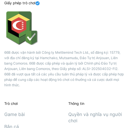
Giấy phép trò chơi
66B được vận hành bởi Công ty Mettlemind Tech Ltd., số đăng ký: 15779,
với địa chỉ đăng ký tại Hamchako, Mutsamudu, Đảo Tự trị Anjouan, Liên
bang Comoros. 66B được cấp phép và quản lý bởi Chính phủ Đảo Tự trị
Anjouan, Liên bang Comoros, theo Giấy phép số: ALSI-202504032-FI2.
66B đã vượt qua tất cả các yêu cầu tuân thủ pháp lý và được cấp phép hợp
pháp để cung cấp các hoạt động trò chơi có thưởng và cá cược dưới mọi
hình thức.
Trò chơi
Thông tin
Game bài
Quyền và nghĩa vụ người
chơi
Bắn cá