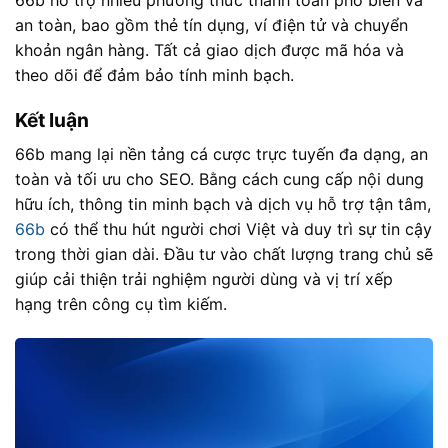
an toàn, bao gồm thẻ tín dụng, ví điện tử và chuyển
khoản ngân hàng. Tất cả giao dịch được mã hóa và
theo dõi để đảm bảo tính minh bạch.
Kết luận
66b mang lại nền tảng cá cược trực tuyến đa dạng, an
toàn và tối ưu cho SEO. Bằng cách cung cấp nội dung
hữu ích, thông tin minh bạch và dịch vụ hỗ trợ tận tâm,
66b
có thể thu hút người chơi Việt và duy trì sự tin cậy
trong thời gian dài. Đầu tư vào chất lượng trang chủ sẽ
giúp cải thiện trải nghiệm người dùng và vị trí xếp
hạng trên công cụ tìm kiếm.