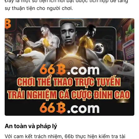
Đây là một số tiện ích nổi bật được tích hợp để tăng
sự thuận tiện cho người chơi.
An toàn và pháp lý
Với cam kết trách nhiệm, 66b thực hiện kiểm tra tài