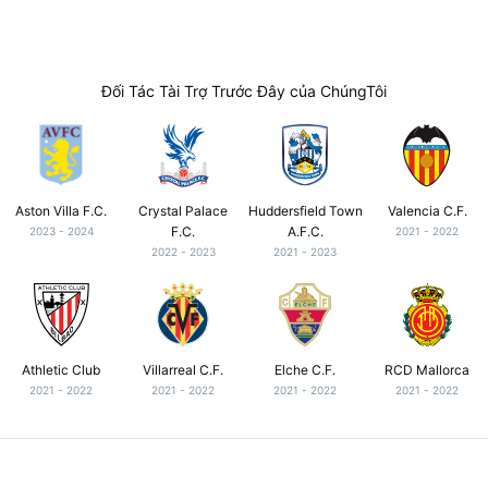
Đối Tác Tài Trợ Trước Đây của ChúngTôi
Aston Villa F.C.
Crystal Palace
Huddersfield Town
Valencia C.F.
F.C.
A.F.C.
2023 - 2024
2021 - 2022
2022 - 2023
2021 - 2023
Athletic Club
Villarreal C.F.
Elche C.F.
RCD Mallorca
2021 - 2022
2021 - 2022
2021 - 2022
2021 - 2022