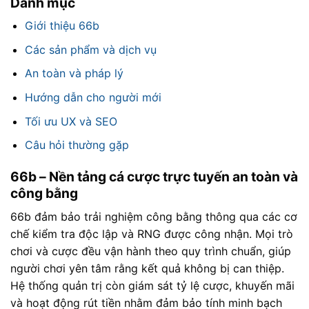
Danh mục
Giới thiệu 66b
Các sản phẩm và dịch vụ
An toàn và pháp lý
Hướng dẫn cho người mới
Tối ưu UX và SEO
Câu hỏi thường gặp
66b – Nền tảng cá cược trực tuyến an toàn và
công bằng
66b đảm bảo trải nghiệm công bằng thông qua các cơ
chế kiểm tra độc lập và RNG được công nhận. Mọi trò
chơi và cược đều vận hành theo quy trình chuẩn, giúp
người chơi yên tâm rằng kết quả không bị can thiệp.
Hệ thống quản trị còn giám sát tỷ lệ cược, khuyến mãi
và hoạt động rút tiền nhằm đảm bảo tính minh bạch