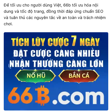
Để tối ưu cho người dùng Việt, 66b tối ưu hóa nội
dung và tốc độ trang, đồng thời đáp ứng chuẩn SEO
và tuân thủ các nguyên tắc về an toàn và trách nhiệm
chơi.