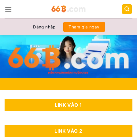
Chuyển
đến
nội
dung
Đăng nhập
Tham gia ngay
LINK VÀO 1
LINK VÀO 2