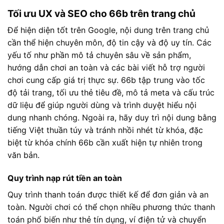
Tối ưu UX và SEO cho 66b trên trang chủ
Để hiện diện tốt trên Google, nội dung trên trang chủ
cần thể hiện chuyên môn, độ tin cậy và độ uy tín. Các
yếu tố như phần mô tả chuyên sâu về sản phẩm,
hướng dẫn chơi an toàn và các bài viết hỗ trợ người
chơi cung cấp giá trị thực sự. 66b tập trung vào tốc
độ tải trang, tối ưu thẻ tiêu đề, mô tả meta và cấu trúc
dữ liệu để giúp người dùng và trình duyệt hiểu nội
dung nhanh chóng. Ngoài ra, hãy duy trì nội dung bằng
tiếng Việt thuần túy và tránh nhồi nhét từ khóa, đặc
biệt từ khóa chính 66b cần xuất hiện tự nhiên trong
văn bản.
Quy trình nạp rút tiền an toàn
Quy trình thanh toán được thiết kế để đơn giản và an
toàn. Người chơi có thể chọn nhiều phương thức thanh
toán phổ biến như thẻ tín dụng, ví điện tử và chuyển