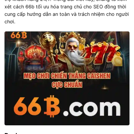
xét cách 66b tối ưu hóa trang chủ cho SEO đồng thời
cung cấp hướng dẫn an toàn và trách nhiệm cho người
chơi.