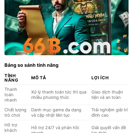
Bảng so sánh tính năng
TÍNH
MÔ TẢ
LỢI ÍCH
NĂNG
Thanh
Xử lý thanh toán tức thì qua
Giao dịch thuận
toán
nhiều phương thức
tiện và an toàn
nhanh
Chất lượng
Danh mục game đa dạng
Trải nghiệm giải trí
trò chơi
và cập nhật liên tục
đỉnh cao
Hỗ trợ
Hỗ trợ 24/7 và phản hồi
Giải quyết vấn đề
khách
nhanh
kịp thời