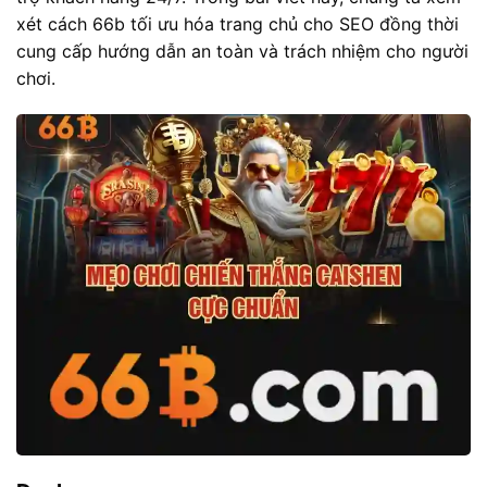
xét cách 66b tối ưu hóa trang chủ cho SEO đồng thời
cung cấp hướng dẫn an toàn và trách nhiệm cho người
chơi.