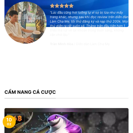
“Lúc đầu cũng hơi lưỡng lự vì sợ bị lừa như mấy
trang khác, nhưng sau khi đọc review trên diễn đàn
Làm Cha Mẹ, tôi thử đăng ký và nạp thử 200k. Mọi
thứ diễn ra rất suôn sẻ. Thắng trận đầu tiên hơn 1
triệu mà rút về tài khoản trong buổi sáng, không
cần chờ lâu.”
Trần Minh Hòa
/
Diễn đàn Làm Cha Mẹ
CẨM NANG CÁ CƯỢC
10
02