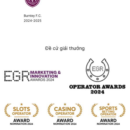
Burnley F.C.
2024-2025
Đề cử giải thưởng