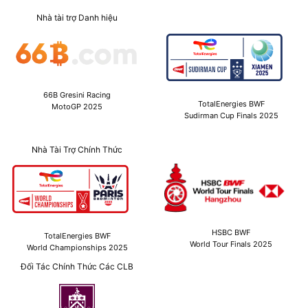
Nhà tài trợ Danh hiệu
66B Gresini Racing
TotalEnergies BWF
MotoGP 2025
Sudirman Cup Finals 2025
Nhà Tài Trợ Chính Thức
HSBC BWF
TotalEnergies BWF
World Tour Finals 2025
World Championships 2025
Đối Tác Chính Thức Các CLB