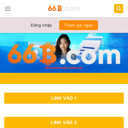
Chuyển
đến
nội
dung
Đăng nhập
Tham gia ngay
LINK VÀO 1
LINK VÀO 2