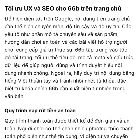
Tối ưu UX và SEO cho 66b trên trang chủ
Để hiện diện tốt trên Google, nội dung trên trang chủ
cần thể hiện chuyên môn, độ tin cậy và độ uy tín. Các
yếu tố như phần mô tả chuyên sâu về sản phẩm,
hướng dẫn chơi an toàn và các bài viết hỗ trợ người
chơi cung cấp giá trị thực sự. 66b tập trung vào tốc
độ tải trang, tối ưu thẻ tiêu đề, mô tả meta và cấu trúc
dữ liệu để giúp người dùng và trình duyệt hiểu nội
dung nhanh chóng. Ngoài ra, hãy duy trì nội dung bằng
tiếng Việt thuần túy và tránh nhồi nhét từ khóa, đặc
biệt từ khóa chính 66b cần xuất hiện tự nhiên trong
văn bản.
Quy trình nạp rút tiền an toàn
Quy trình thanh toán được thiết kế để đơn giản và an
toàn. Người chơi có thể chọn nhiều phương thức thanh
toán phổ biến như thẻ tín dụng, ví điện tử và chuyển