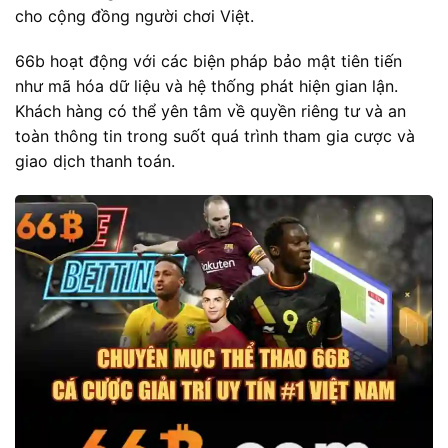
cho cộng đồng người chơi Việt.
66b hoạt động với các biện pháp bảo mật tiên tiến
như mã hóa dữ liệu và hệ thống phát hiện gian lận.
Khách hàng có thể yên tâm về quyền riêng tư và an
toàn thông tin trong suốt quá trình tham gia cược và
giao dịch thanh toán.