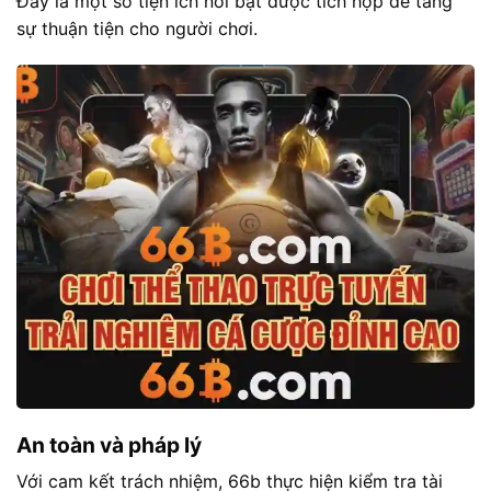
Đây là một số tiện ích nổi bật được tích hợp để tăng
sự thuận tiện cho người chơi.
An toàn và pháp lý
Với cam kết trách nhiệm, 66b thực hiện kiểm tra tài