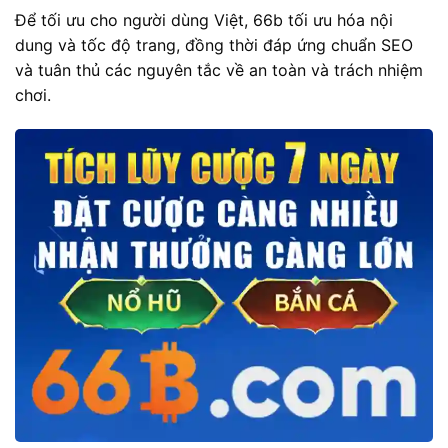
Để tối ưu cho người dùng Việt, 66b tối ưu hóa nội
dung và tốc độ trang, đồng thời đáp ứng chuẩn SEO
và tuân thủ các nguyên tắc về an toàn và trách nhiệm
chơi.