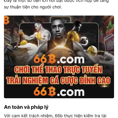
Đây là một số tiện ích nổi bật được tích hợp để tăng
sự thuận tiện cho người chơi.
An toàn và pháp lý
Với cam kết trách nhiệm, 66b thực hiện kiểm tra tài