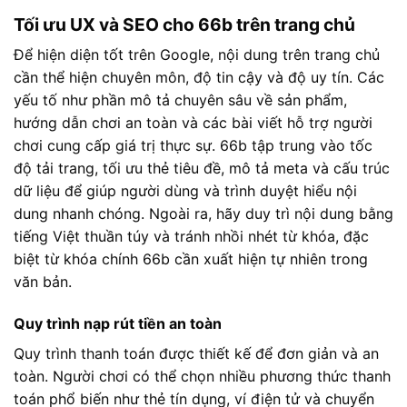
Tối ưu UX và SEO cho 66b trên trang chủ
Để hiện diện tốt trên Google, nội dung trên trang chủ
cần thể hiện chuyên môn, độ tin cậy và độ uy tín. Các
yếu tố như phần mô tả chuyên sâu về sản phẩm,
hướng dẫn chơi an toàn và các bài viết hỗ trợ người
chơi cung cấp giá trị thực sự. 66b tập trung vào tốc
độ tải trang, tối ưu thẻ tiêu đề, mô tả meta và cấu trúc
dữ liệu để giúp người dùng và trình duyệt hiểu nội
dung nhanh chóng. Ngoài ra, hãy duy trì nội dung bằng
tiếng Việt thuần túy và tránh nhồi nhét từ khóa, đặc
biệt từ khóa chính 66b cần xuất hiện tự nhiên trong
văn bản.
Quy trình nạp rút tiền an toàn
Quy trình thanh toán được thiết kế để đơn giản và an
toàn. Người chơi có thể chọn nhiều phương thức thanh
toán phổ biến như thẻ tín dụng, ví điện tử và chuyển