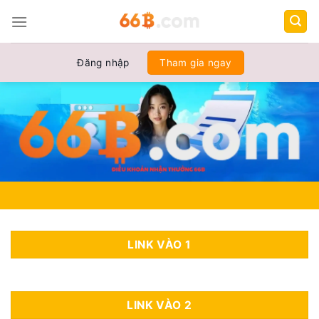
Chuyển
đến
nội
dung
Đăng nhập
Tham gia ngay
LINK VÀO 1
LINK VÀO 2