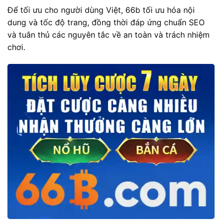
Để tối ưu cho người dùng Việt, 66b tối ưu hóa nội
dung và tốc độ trang, đồng thời đáp ứng chuẩn SEO
và tuân thủ các nguyên tắc về an toàn và trách nhiệm
chơi.