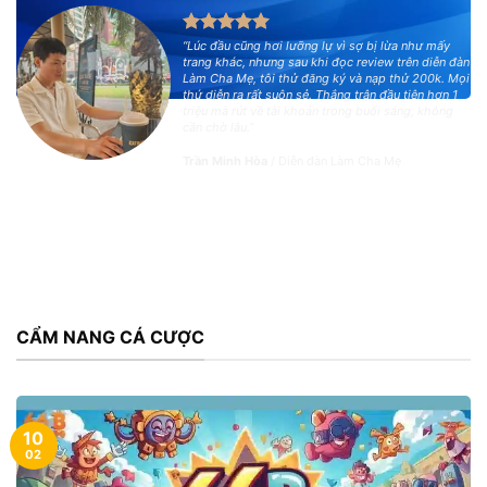
“Lúc đầu cũng hơi lưỡng lự vì sợ bị lừa như mấy
trang khác, nhưng sau khi đọc review trên diễn đàn
Làm Cha Mẹ, tôi thử đăng ký và nạp thử 200k. Mọi
thứ diễn ra rất suôn sẻ. Thắng trận đầu tiên hơn 1
triệu mà rút về tài khoản trong buổi sáng, không
cần chờ lâu.”
Trần Minh Hòa
/
Diễn đàn Làm Cha Mẹ
CẨM NANG CÁ CƯỢC
10
02