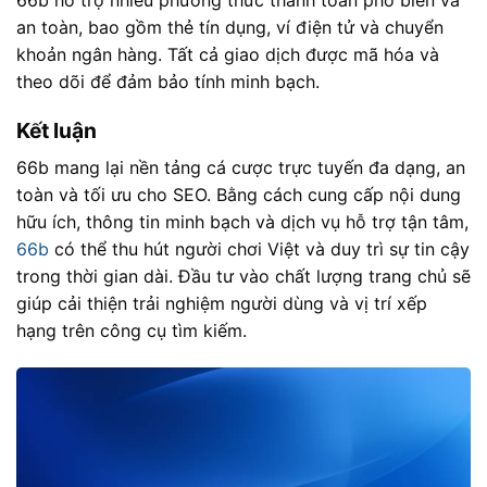
an toàn, bao gồm thẻ tín dụng, ví điện tử và chuyển
khoản ngân hàng. Tất cả giao dịch được mã hóa và
theo dõi để đảm bảo tính minh bạch.
Kết luận
66b mang lại nền tảng cá cược trực tuyến đa dạng, an
toàn và tối ưu cho SEO. Bằng cách cung cấp nội dung
hữu ích, thông tin minh bạch và dịch vụ hỗ trợ tận tâm,
66b
có thể thu hút người chơi Việt và duy trì sự tin cậy
trong thời gian dài. Đầu tư vào chất lượng trang chủ sẽ
giúp cải thiện trải nghiệm người dùng và vị trí xếp
hạng trên công cụ tìm kiếm.