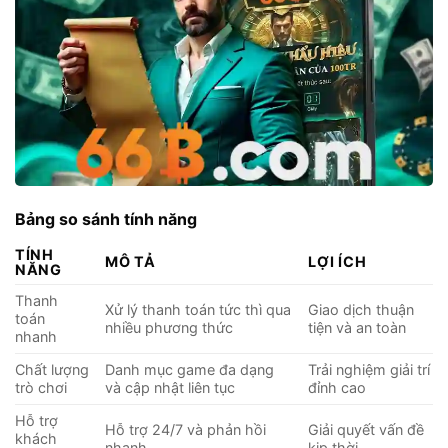
Bảng so sánh tính năng
TÍNH
MÔ TẢ
LỢI ÍCH
NĂNG
Thanh
Xử lý thanh toán tức thì qua
Giao dịch thuận
toán
nhiều phương thức
tiện và an toàn
nhanh
Chất lượng
Danh mục game đa dạng
Trải nghiệm giải trí
trò chơi
và cập nhật liên tục
đỉnh cao
Hỗ trợ
Hỗ trợ 24/7 và phản hồi
Giải quyết vấn đề
khách
nhanh
kịp thời