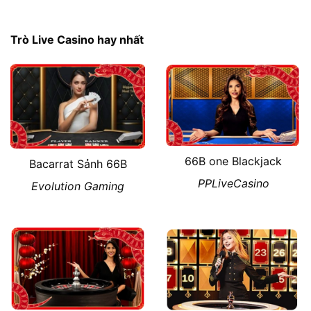
Trò Live Casino hay nhất
66B one Blackjack
Bacarrat Sảnh 66B
PPLiveCasino
Evolution Gaming