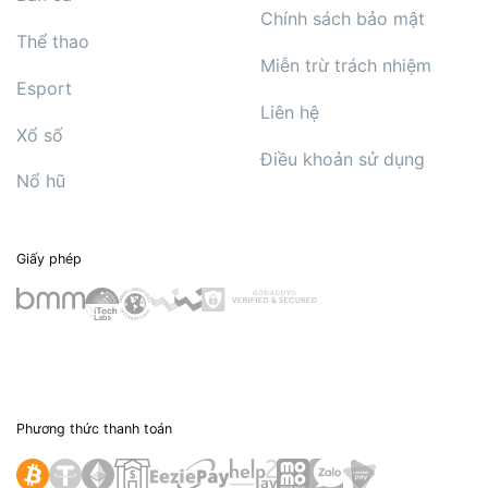
Chính sách bảo mật
Thể thao
Miễn trừ trách nhiệm
Esport
Liên hệ
Xổ số
Điều khoản sử dụng
Nổ hũ
Giấy phép
Phương thức thanh toán