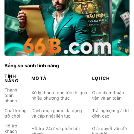
Bảng so sánh tính năng
TÍNH
MÔ TẢ
LỢI ÍCH
NĂNG
Thanh
Xử lý thanh toán tức thì qua
Giao dịch thuận
toán
nhiều phương thức
tiện và an toàn
nhanh
Chất lượng
Danh mục game đa dạng
Trải nghiệm giải trí
trò chơi
và cập nhật liên tục
đỉnh cao
Hỗ trợ
Hỗ trợ 24/7 và phản hồi
Giải quyết vấn đề
khách
nhanh
kịp thời