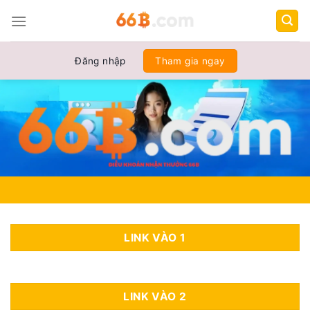
Chuyển
đến
nội
dung
Đăng nhập
Tham gia ngay
LINK VÀO 1
LINK VÀO 2