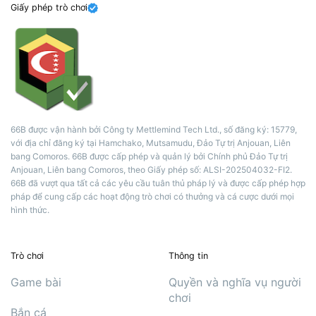
Giấy phép trò chơi
66B được vận hành bởi Công ty Mettlemind Tech Ltd., số đăng ký: 15779,
với địa chỉ đăng ký tại Hamchako, Mutsamudu, Đảo Tự trị Anjouan, Liên
bang Comoros. 66B được cấp phép và quản lý bởi Chính phủ Đảo Tự trị
Anjouan, Liên bang Comoros, theo Giấy phép số: ALSI-202504032-FI2.
66B đã vượt qua tất cả các yêu cầu tuân thủ pháp lý và được cấp phép hợp
pháp để cung cấp các hoạt động trò chơi có thưởng và cá cược dưới mọi
hình thức.
Trò chơi
Thông tin
Game bài
Quyền và nghĩa vụ người
chơi
Bắn cá