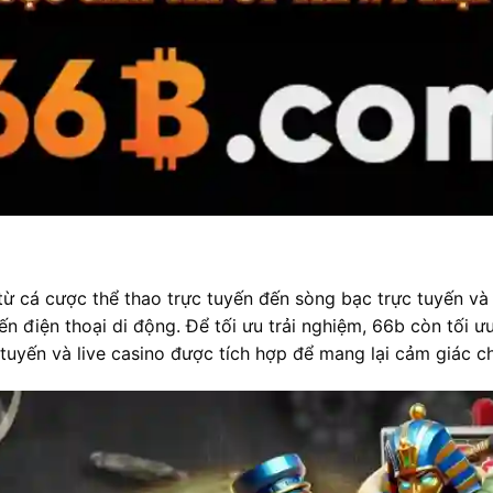
ừ cá cược thể thao trực tuyến đến sòng bạc trực tuyến và 
đến điện thoại di động. Để tối ưu trải nghiệm, 66b còn tối ư
 tuyến
và live casino được tích hợp để mang lại cảm giác ch