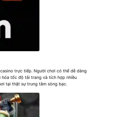
casino trực tiếp. Người chơi có thể dễ dàng
u hóa tốc độ tải trang và tích hợp nhiều
ơi tại thật sự trung tâm sòng bạc.