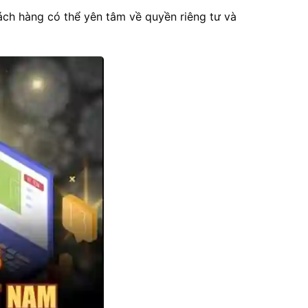
hách hàng có thể yên tâm về quyền riêng tư và