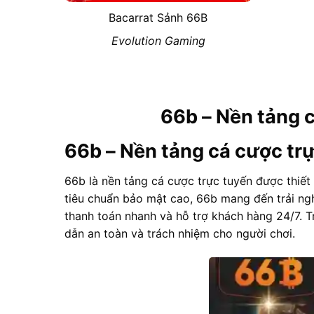
Bacarrat Sảnh 66B
Evolution Gaming
66b – Nền tảng c
66b – Nền tảng cá cược trự
66b là nền tảng cá cược trực tuyến được thiết
tiêu chuẩn bảo mật cao, 66b mang đến trải ng
thanh toán nhanh và hỗ trợ khách hàng 24/7. 
dẫn an toàn và trách nhiệm cho người chơi.