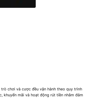
trò chơi và cược đều vận hành theo quy trình
ợc, khuyến mãi và hoạt động rút tiền nhằm đảm