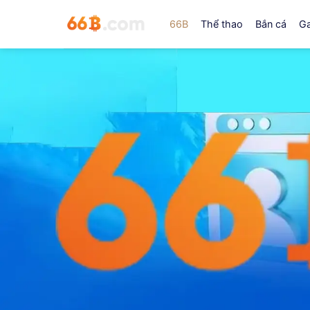
Chuyển
66B
Thể thao
Bắn cá
Ga
đến
nội
dung