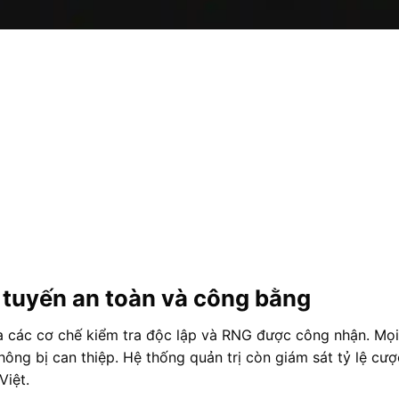
 tuyến an toàn và công bằng
các cơ chế kiểm tra độc lập và RNG được công nhận. Mọi 
hông bị can thiệp. Hệ thống quản trị còn giám sát tỷ lệ cư
Việt.