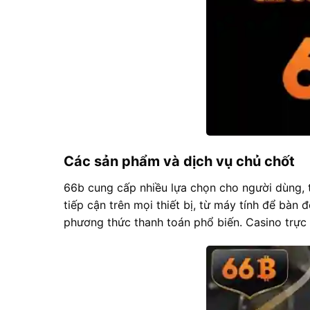
Các sản phẩm và dịch vụ chủ chốt
66b cung cấp nhiều lựa chọn cho người dùng, t
tiếp cận trên mọi thiết bị, từ máy tính để bàn 
phương thức thanh toán phổ biến.
Casino trực