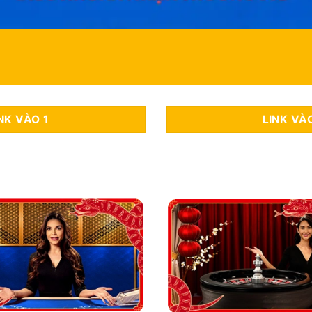
NK VÀO 1
LINK VÀ