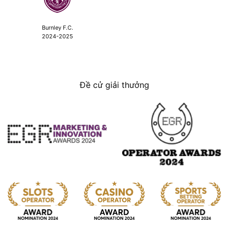
Burnley F.C.
2024-2025
Đề cử giải thưởng