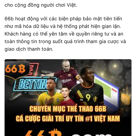
cho cộng đồng người chơi Việt.
66b hoạt động với các biện pháp bảo mật tiên tiến
như mã hóa dữ liệu và hệ thống phát hiện gian lận.
Khách hàng có thể yên tâm về quyền riêng tư và an
toàn thông tin trong suốt quá trình tham gia cược và
giao dịch thanh toán.