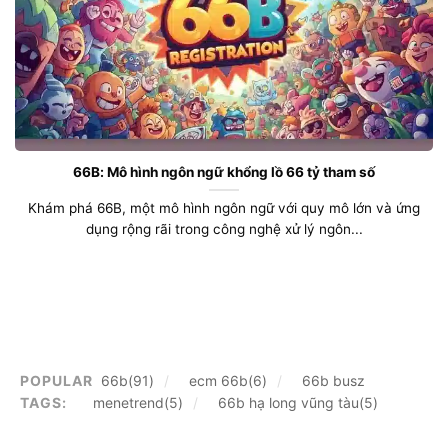
66B: Mô hình ngôn ngữ khổng lồ 66 tỷ tham số
Khám phá 66B, một mô hình ngôn ngữ với quy mô lớn và ứng
dụng rộng rãi trong công nghệ xử lý ngôn...
POPULAR
66b(91)
ecm 66b(6)
66b busz
TAGS:
menetrend(5)
66b hạ long vũng tàu(5)