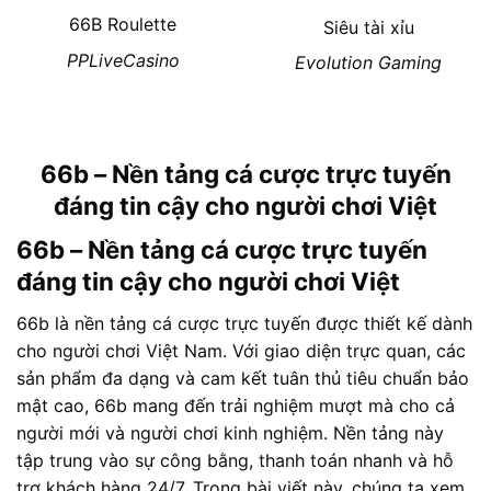
66B Roulette
Siêu tài xỉu
PPLiveCasino
Evolution Gaming
66b – Nền tảng cá cược trực tuyến
đáng tin cậy cho người chơi Việt
66b – Nền tảng cá cược trực tuyến
đáng tin cậy cho người chơi Việt
66b là nền tảng cá cược trực tuyến được thiết kế dành
cho người chơi Việt Nam. Với giao diện trực quan, các
sản phẩm đa dạng và cam kết tuân thủ tiêu chuẩn bảo
mật cao, 66b mang đến trải nghiệm mượt mà cho cả
người mới và người chơi kinh nghiệm. Nền tảng này
tập trung vào sự công bằng, thanh toán nhanh và hỗ
trợ khách hàng 24/7. Trong bài viết này, chúng ta xem