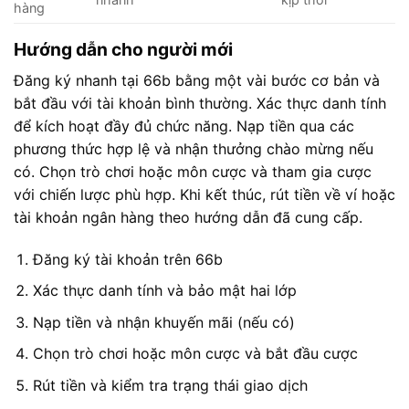
hàng
Hướng dẫn cho người mới
Đăng ký nhanh tại 66b bằng một vài bước cơ bản và
bắt đầu với tài khoản bình thường. Xác thực danh tính
để kích hoạt đầy đủ chức năng. Nạp tiền qua các
phương thức hợp lệ và nhận thưởng chào mừng nếu
có. Chọn trò chơi hoặc môn cược và tham gia cược
với chiến lược phù hợp. Khi kết thúc, rút tiền về ví hoặc
tài khoản ngân hàng theo hướng dẫn đã cung cấp.
Đăng ký tài khoản trên 66b
Xác thực danh tính và bảo mật hai lớp
Nạp tiền và nhận khuyến mãi (nếu có)
Chọn trò chơi hoặc môn cược và bắt đầu cược
Rút tiền và kiểm tra trạng thái giao dịch