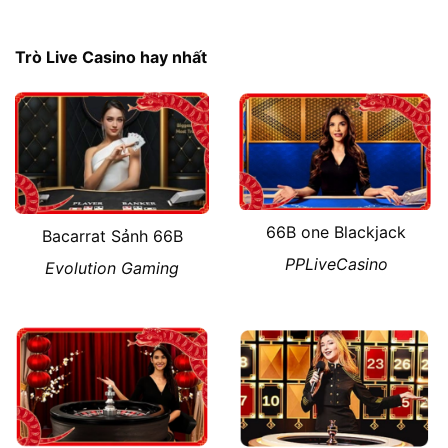
Trò Live Casino hay nhất
66B one Blackjack
Bacarrat Sảnh 66B
PPLiveCasino
Evolution Gaming