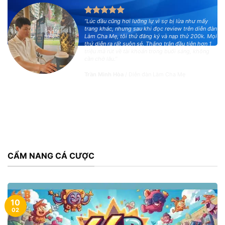
“Lúc đầu cũng hơi lưỡng lự vì sợ bị lừa như mấy
trang khác, nhưng sau khi đọc review trên diễn đàn
Làm Cha Mẹ, tôi thử đăng ký và nạp thử 200k. Mọi
thứ diễn ra rất suôn sẻ. Thắng trận đầu tiên hơn 1
triệu mà rút về tài khoản trong buổi sáng, không
cần chờ lâu.”
Trần Minh Hòa
/
Diễn đàn Làm Cha Mẹ
CẨM NANG CÁ CƯỢC
10
02