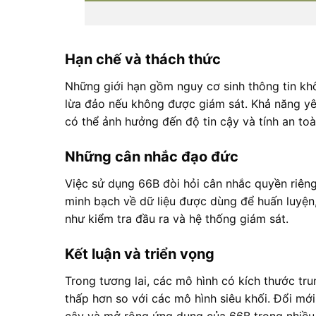
Hạn chế và thách thức
Những giới hạn gồm nguy cơ sinh thông tin khôn
lừa đảo nếu không được giám sát. Khả năng yêu
có thể ảnh hưởng đến độ tin cậy và tính an toàn
Những cân nhắc đạo đức
Việc sử dụng 66B đòi hỏi cân nhắc quyền riêng
minh bạch về dữ liệu được dùng để huấn luyện,
như kiểm tra đầu ra và hệ thống giám sát.
Kết luận và triển vọng
Trong tương lai, các mô hình có kích thước tru
thấp hơn so với các mô hình siêu khối. Đổi mới 