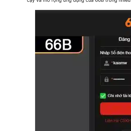
cậy và mở rộng ứng dụng của 66B trong nhiều 