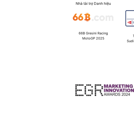
Nhà tài trợ Danh hiệu
66B Gresini Racing
MotoGP 2025
Sudi