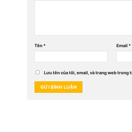
Tên
*
Email
*
Lưu tên của tôi, email, và trang web trong t