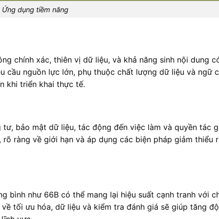
Ứng dụng tiềm năng
g chính xác, thiên vị dữ liệu, và khả năng sinh nội dung có
 cầu nguồn lực lớn, phụ thuộc chất lượng dữ liệu và ngữ c
 khi triển khai thực tế.
 tư, bảo mật dữ liệu, tác động đến việc làm và quyền tác g
 rõ ràng về giới hạn và áp dụng các biện pháp giảm thiểu r
ng bình như 66B có thể mang lại hiệu suất cạnh tranh với ch
về tối ưu hóa, dữ liệu và kiểm tra đánh giá sẽ giúp tăng độ