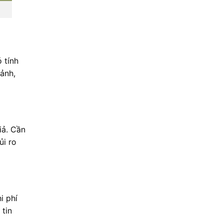
 tính
ảnh,
iả. Cần
ủi ro
i phí
 tin