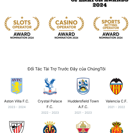
Đối Tác Tài Trợ Trước Đây của ChúngTôi
Aston Villa F.C.
Crystal Palace
Huddersfield Town
Valencia C.F.
F.C.
A.F.C.
2023 - 2024
2021 - 2022
2022 - 2023
2021 - 2023