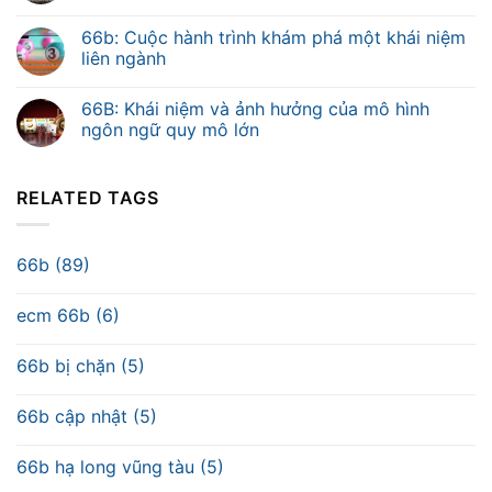
66b: Cuộc hành trình khám phá một khái niệm
liên ngành
66B: Khái niệm và ảnh hưởng của mô hình
ngôn ngữ quy mô lớn
RELATED TAGS
66b (89)
ecm 66b (6)
66b bị chặn (5)
66b cập nhật (5)
66b hạ long vũng tàu (5)