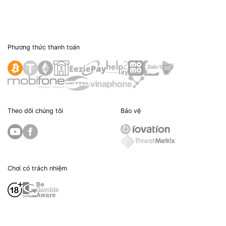
Phương thức thanh toán
Theo dõi chúng tôi
Bảo vệ
Chơi có trách nhiệm