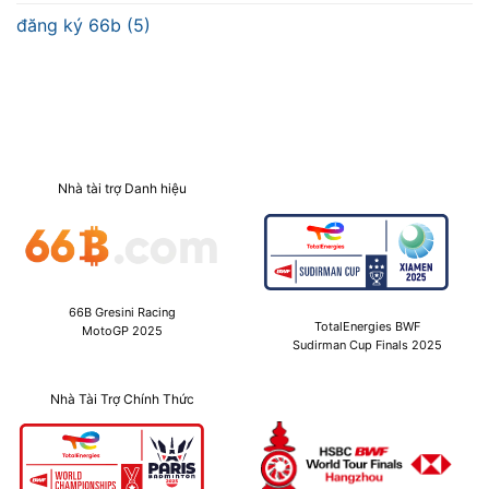
đăng ký 66b (5)
Nhà tài trợ Danh hiệu
66B Gresini Racing
TotalEnergies BWF
MotoGP 2025
Sudirman Cup Finals 2025
Nhà Tài Trợ Chính Thức