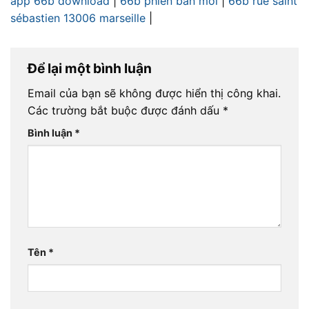
app 66b download
|
66b phiên bản mới
|
66b rue saint
sébastien 13006 marseille
|
Để lại một bình luận
Email của bạn sẽ không được hiển thị công khai.
Các trường bắt buộc được đánh dấu
*
Bình luận
*
Tên
*