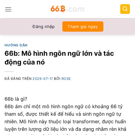
Chuyển
đến
nội
dung
Đăng nhập
Tham gia ngay
HƯỚNG DẪN
66b: Mô hình ngôn ngữ lớn và tác
động của nó
ĐÃ ĐĂNG TRÊN
2026-07-17
BỞI
ROSE
66b là gì?
66b ám chỉ một mô hình ngôn ngữ có khoảng 66 tỷ
tham số, được thiết kế để hiểu và sinh ngôn ngữ tự
nhiên. Mô hình này thuộc loại transformer, được huấn
luyện trên lượng dữ liệu lớn và đa dạng nhằm rèn khả