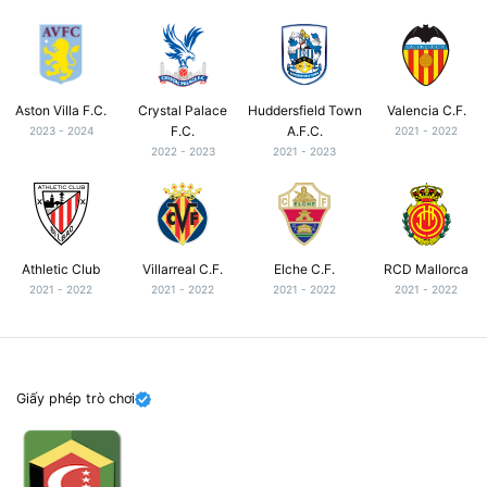
Aston Villa F.C.
Crystal Palace
Huddersfield Town
Valencia C.F.
F.C.
A.F.C.
2023 - 2024
2021 - 2022
2022 - 2023
2021 - 2023
Athletic Club
Villarreal C.F.
Elche C.F.
RCD Mallorca
2021 - 2022
2021 - 2022
2021 - 2022
2021 - 2022
Giấy phép trò chơi