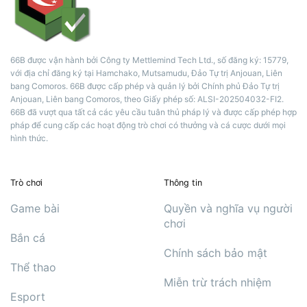
66B được vận hành bởi Công ty Mettlemind Tech Ltd., số đăng ký: 15779,
với địa chỉ đăng ký tại Hamchako, Mutsamudu, Đảo Tự trị Anjouan, Liên
bang Comoros. 66B được cấp phép và quản lý bởi Chính phủ Đảo Tự trị
Anjouan, Liên bang Comoros, theo Giấy phép số: ALSI-202504032-FI2.
66B đã vượt qua tất cả các yêu cầu tuân thủ pháp lý và được cấp phép hợp
pháp để cung cấp các hoạt động trò chơi có thưởng và cá cược dưới mọi
hình thức.
Trò chơi
Thông tin
Game bài
Quyền và nghĩa vụ người
chơi
Bắn cá
Chính sách bảo mật
Thể thao
Miễn trừ trách nhiệm
Esport