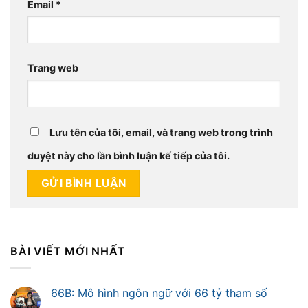
Email
*
Trang web
Lưu tên của tôi, email, và trang web trong trình
duyệt này cho lần bình luận kế tiếp của tôi.
BÀI VIẾT MỚI NHẤT
66B: Mô hình ngôn ngữ với 66 tỷ tham số