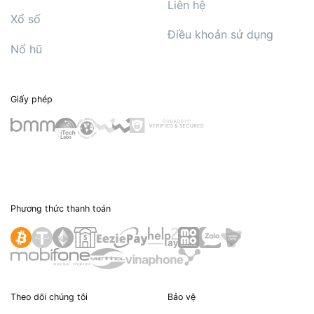
Liên hệ
Xổ số
Điều khoản sử dụng
Nổ hũ
Giấy phép
Phương thức thanh toán
Theo dõi chúng tôi
Bảo vệ