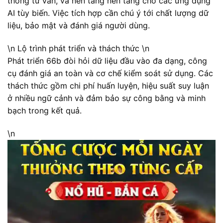
thống tư vấn, và nền tảng nền tảng cho các ứng dụng
AI tùy biến. Việc tích hợp cần chú ý tới chất lượng dữ
liệu, bảo mật và đánh giá người dùng.
\n
Lộ trình phát triển và thách thức
\n
Phát triển 66b đòi hỏi dữ liệu đầu vào đa dạng, công
cụ đánh giá an toàn và cơ chế kiểm soát sử dụng. Các
thách thức gồm chi phí huấn luyện, hiệu suất suy luận
ở nhiều ngữ cảnh và đảm bảo sự công bằng và minh
bạch trong kết quả.
\n