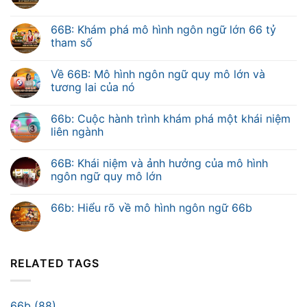
66B: Khám phá mô hình ngôn ngữ lớn 66 tỷ
tham số
Về 66B: Mô hình ngôn ngữ quy mô lớn và
tương lai của nó
66b: Cuộc hành trình khám phá một khái niệm
liên ngành
66B: Khái niệm và ảnh hưởng của mô hình
ngôn ngữ quy mô lớn
66b: Hiểu rõ về mô hình ngôn ngữ 66b
RELATED TAGS
66b (88)