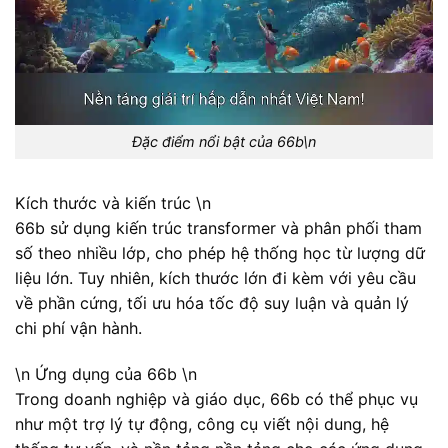
Đặc điểm nổi bật của 66b\n
Kích thước và kiến trúc
\n
66b sử dụng kiến trúc transformer và phân phối tham
số theo nhiều lớp, cho phép hệ thống học từ lượng dữ
liệu lớn. Tuy nhiên, kích thước lớn đi kèm với yêu cầu
về phần cứng, tối ưu hóa tốc độ suy luận và quản lý
chi phí vận hành.
\n
Ứng dụng của 66b
\n
Trong doanh nghiệp và giáo dục, 66b có thể phục vụ
như một trợ lý tự động, công cụ viết nội dung, hệ