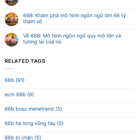
66B: Khám phá mô hình ngôn ngữ lớn 66 tỷ
tham số
Về 66B: Mô hình ngôn ngữ quy mô lớn và
tương lai của nó
RELATED TAGS
66b (91)
ecm 66b (6)
66b busz menetrend (5)
66b hạ long vũng tàu (5)
66b bị chặn (5)