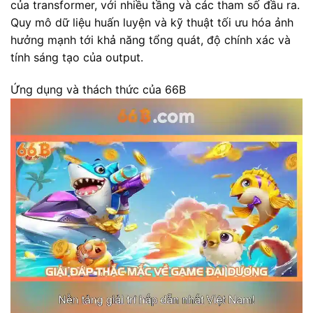
của transformer, với nhiều tầng và các tham số đầu ra.
Quy mô dữ liệu huấn luyện và kỹ thuật tối ưu hóa ảnh
hưởng mạnh tới khả năng tổng quát, độ chính xác và
tính sáng tạo của output.
Ứng dụng và thách thức của 66B