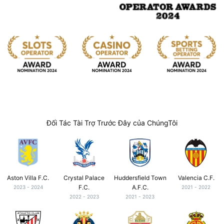
Đối Tác Tài Trợ Trước Đây của ChúngTôi
Aston Villa F.C.
Crystal Palace
Huddersfield Town
Valencia C.F.
F.C.
A.F.C.
2023 - 2024
2021 - 2022
2022 - 2023
2021 - 2023