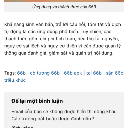
Ứng dụng và thách thức của 66B
Khả năng sinh văn bản, trả lời câu hỏi, tóm tắt và dịch
tự động là các ứng dụng phổ biến. Tuy nhiên, các
thách thức gồm chi phí tính toán, tiêu thụ tài nguyên,
nguy cơ sai lệch và nguy cơ thiên vị cần được quản lý
thông qua đánh giá, giám sát và quản trị nội dung.
Tags:
66b
|
cờ tướng 66b
|
66b apk
|
tai 66b
|
sân 66b
triều khúc
|
Để lại một bình luận
Email của bạn sẽ không được hiển thị công khai.
Các trường bắt buộc được đánh dấu
*
Bình luận
*