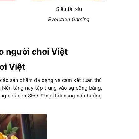
Siêu tài xỉu
Evolution Gaming
o người chơi Việt
ơi Việt
, các sản phẩm đa dạng và cam kết tuân thủ
 Nền tảng này tập trung vào sự công bằng,
trang chủ cho SEO đồng thời cung cấp hướng