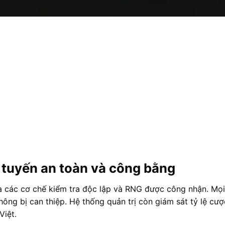
 tuyến an toàn và công bằng
các cơ chế kiểm tra độc lập và RNG được công nhận. Mọi 
hông bị can thiệp. Hệ thống quản trị còn giám sát tỷ lệ cư
Việt.