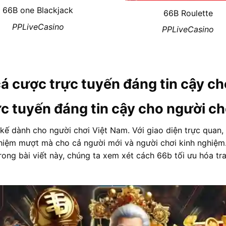
66B one Blackjack
66B Roulette
PPLiveCasino
PPLiveCasino
á cược trực tuyến đáng tin cậy ch
c tuyến đáng tin cậy cho người ch
 kế dành cho người chơi Việt Nam. Với giao diện trực quan
hiệm mượt mà cho cả người mới và người chơi kinh nghiệm.
Trong bài viết này, chúng ta xem xét cách 66b tối ưu hóa 