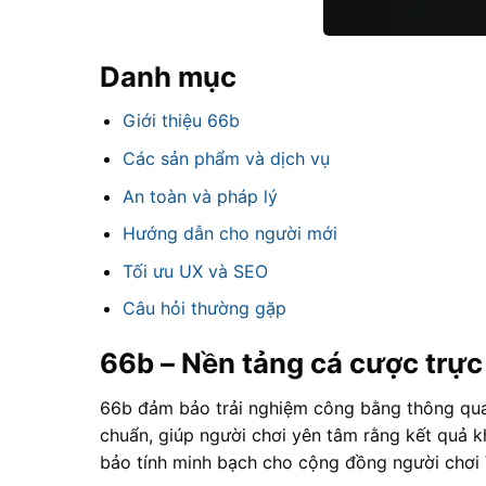
Danh mục
Giới thiệu 66b
Các sản phẩm và dịch vụ
An toàn và pháp lý
Hướng dẫn cho người mới
Tối ưu UX và SEO
Câu hỏi thường gặp
66b – Nền tảng cá cược trực
66b đảm bảo trải nghiệm công bằng thông qua 
chuẩn, giúp người chơi yên tâm rằng kết quả k
bảo tính minh bạch cho cộng đồng người chơi 