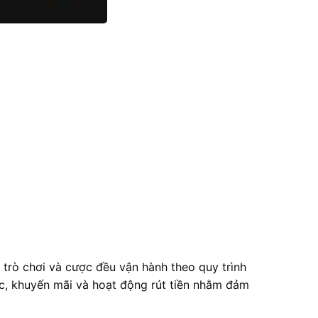
trò chơi và cược đều vận hành theo quy trình
ợc, khuyến mãi và hoạt động rút tiền nhằm đảm