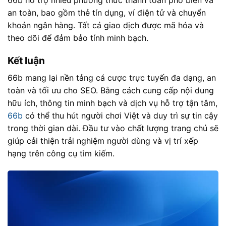
an toàn, bao gồm thẻ tín dụng, ví điện tử và chuyển
khoản ngân hàng. Tất cả giao dịch được mã hóa và
theo dõi để đảm bảo tính minh bạch.
Kết luận
66b mang lại nền tảng cá cược trực tuyến đa dạng, an
toàn và tối ưu cho SEO. Bằng cách cung cấp nội dung
hữu ích, thông tin minh bạch và dịch vụ hỗ trợ tận tâm,
66b
có thể thu hút người chơi Việt và duy trì sự tin cậy
trong thời gian dài. Đầu tư vào chất lượng trang chủ sẽ
giúp cải thiện trải nghiệm người dùng và vị trí xếp
hạng trên công cụ tìm kiếm.