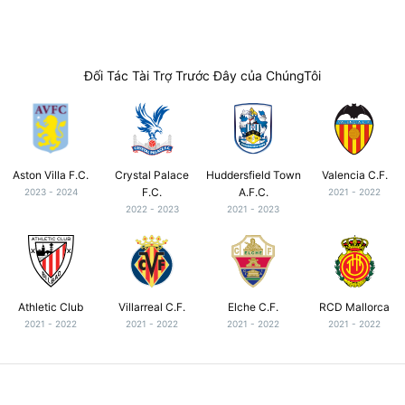
Đối Tác Tài Trợ Trước Đây của ChúngTôi
Aston Villa F.C.
Crystal Palace
Huddersfield Town
Valencia C.F.
F.C.
A.F.C.
2023 - 2024
2021 - 2022
2022 - 2023
2021 - 2023
Athletic Club
Villarreal C.F.
Elche C.F.
RCD Mallorca
2021 - 2022
2021 - 2022
2021 - 2022
2021 - 2022