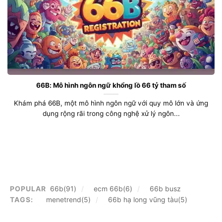
66B: Mô hình ngôn ngữ khổng lồ 66 tỷ tham số
Khám phá 66B, một mô hình ngôn ngữ với quy mô lớn và ứng
dụng rộng rãi trong công nghệ xử lý ngôn...
POPULAR
66b(91)
ecm 66b(6)
66b busz
TAGS:
menetrend(5)
66b hạ long vũng tàu(5)