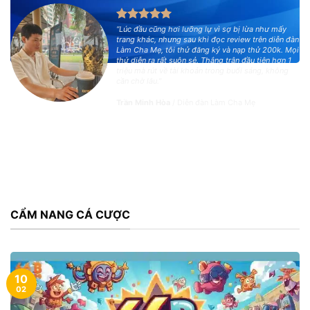
“Lúc đầu cũng hơi lưỡng lự vì sợ bị lừa như mấy
trang khác, nhưng sau khi đọc review trên diễn đàn
Làm Cha Mẹ, tôi thử đăng ký và nạp thử 200k. Mọi
thứ diễn ra rất suôn sẻ. Thắng trận đầu tiên hơn 1
triệu mà rút về tài khoản trong buổi sáng, không
cần chờ lâu.”
Trần Minh Hòa
/
Diễn đàn Làm Cha Mẹ
CẨM NANG CÁ CƯỢC
10
02