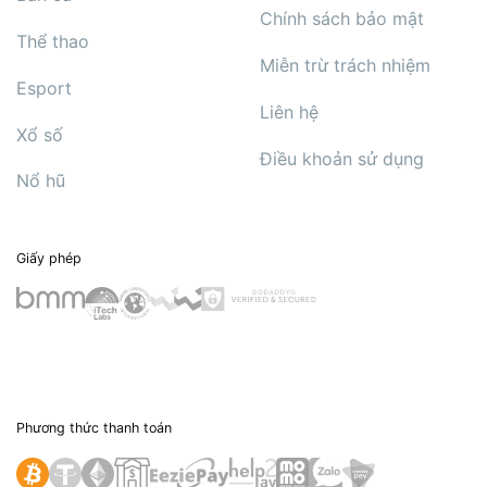
Chính sách bảo mật
Thể thao
Miễn trừ trách nhiệm
Esport
Liên hệ
Xổ số
Điều khoản sử dụng
Nổ hũ
Giấy phép
Phương thức thanh toán