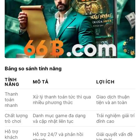
Bảng so sánh tính năng
TÍNH
MÔ TẢ
LỢI ÍCH
NĂNG
Thanh
Xử lý thanh toán tức thì qua
Giao dịch thuận
toán
nhiều phương thức
tiện và an toàn
nhanh
Chất lượng
Danh mục game đa dạng
Trải nghiệm giải trí
trò chơi
và cập nhật liên tục
đỉnh cao
Hỗ trợ
Hỗ trợ 24/7 và phản hồi
Giải quyết vấn đề
khách
nhanh
kịp thời