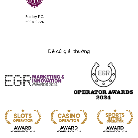
Burnley F.C.
2024-2025
Đề cử giải thưởng