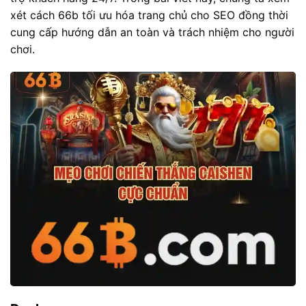
xét cách 66b tối ưu hóa trang chủ cho SEO đồng thời
cung cấp hướng dẫn an toàn và trách nhiệm cho người
chơi.