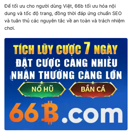
Để tối ưu cho người dùng Việt, 66b tối ưu hóa nội
dung và tốc độ trang, đồng thời đáp ứng chuẩn SEO
và tuân thủ các nguyên tắc về an toàn và trách nhiệm
chơi.