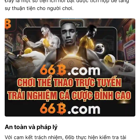
Đây là một số tiện ích nổi bật được tích hợp để tăng
sự thuận tiện cho người chơi.
An toàn và pháp lý
Với cam kết trách nhiệm, 66b thực hiện kiểm tra tài