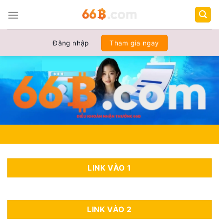
Chuyển
đến
nội
dung
Đăng nhập
Tham gia ngay
LINK VÀO 1
LINK VÀO 2