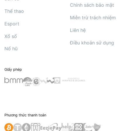
Chính sách bảo mật
Thể thao
Miễn trừ trách nhiệm
Esport
Liên hệ
Xổ số
Điều khoản sử dụng
Nổ hũ
Giấy phép
Phương thức thanh toán