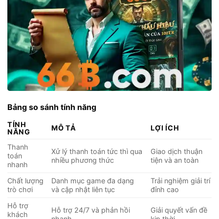
Bảng so sánh tính năng
TÍNH
MÔ TẢ
LỢI ÍCH
NĂNG
Thanh
Xử lý thanh toán tức thì qua
Giao dịch thuận
toán
nhiều phương thức
tiện và an toàn
nhanh
Chất lượng
Danh mục game đa dạng
Trải nghiệm giải trí
trò chơi
và cập nhật liên tục
đỉnh cao
Hỗ trợ
Hỗ trợ 24/7 và phản hồi
Giải quyết vấn đề
khách
nhanh
kịp thời