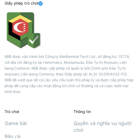
Giấy phép trò chơi
66B được vận hành bởi Công ty Mettlemind Tech Ltd., số đăng ký: 15779,
với địa chỉ đăng ký tại Hamchako, Mutsamudu, Đảo Tự trị Anjouan, Liên
bang Comoros. 66B được cấp phép và quản lý bởi Chính phủ Đảo Tự trị
Anjouan, Liên bang Comoros, theo Giấy phép số: ALSI-202504032-FI2.
66B đã vượt qua tất cả các yêu cầu tuân thủ pháp lý và được cấp phép hợp
pháp để cung cấp các hoạt động trò chơi có thưởng và cá cược dưới mọi
hình thức.
Trò chơi
Thông tin
Game bài
Quyền và nghĩa vụ người
chơi
Bắn cá