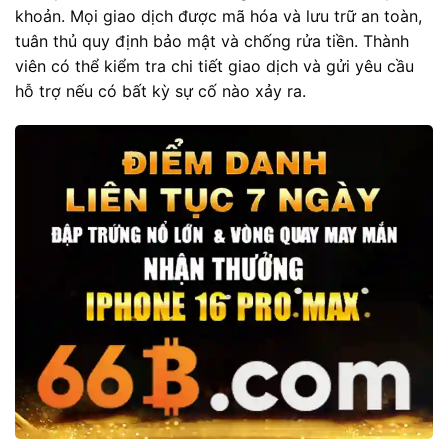
khoản. Mọi giao dịch được mã hóa và lưu trữ an toàn,
tuân thủ quy định bảo mật và chống rửa tiền. Thành
viên có thể kiểm tra chi tiết giao dịch và gửi yêu cầu
hỗ trợ nếu có bất kỳ sự cố nào xảy ra.