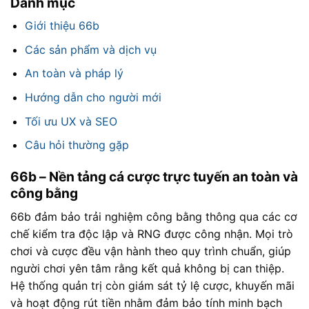
Danh mục
Giới thiệu 66b
Các sản phẩm và dịch vụ
An toàn và pháp lý
Hướng dẫn cho người mới
Tối ưu UX và SEO
Câu hỏi thường gặp
66b – Nền tảng cá cược trực tuyến an toàn và
công bằng
66b đảm bảo trải nghiệm công bằng thông qua các cơ
chế kiểm tra độc lập và RNG được công nhận. Mọi trò
chơi và cược đều vận hành theo quy trình chuẩn, giúp
người chơi yên tâm rằng kết quả không bị can thiệp.
Hệ thống quản trị còn giám sát tỷ lệ cược, khuyến mãi
và hoạt động rút tiền nhằm đảm bảo tính minh bạch