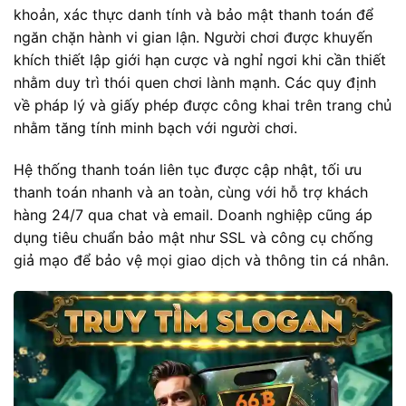
khoản, xác thực danh tính và bảo mật thanh toán để
ngăn chặn hành vi gian lận. Người chơi được khuyến
khích thiết lập giới hạn cược và nghỉ ngơi khi cần thiết
nhằm duy trì thói quen chơi lành mạnh. Các quy định
về pháp lý và giấy phép được công khai trên trang chủ
nhằm tăng tính minh bạch với người chơi.
Hệ thống thanh toán liên tục được cập nhật, tối ưu
thanh toán nhanh và an toàn, cùng với hỗ trợ khách
hàng 24/7 qua chat và email. Doanh nghiệp cũng áp
dụng tiêu chuẩn bảo mật như SSL và công cụ chống
giả mạo để bảo vệ mọi giao dịch và thông tin cá nhân.