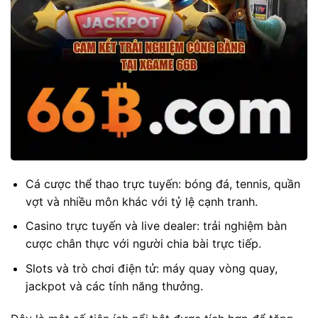
Cá cược thể thao trực tuyến: bóng đá, tennis, quần
vợt và nhiều môn khác với tỷ lệ cạnh tranh.
Casino trực tuyến và live dealer: trải nghiệm bàn
cược chân thực với người chia bài trực tiếp.
Slots và trò chơi điện tử: máy quay vòng quay,
jackpot và các tính năng thưởng.