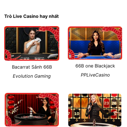
Trò Live Casino hay nhất
66B one Blackjack
Bacarrat Sảnh 66B
PPLiveCasino
Evolution Gaming