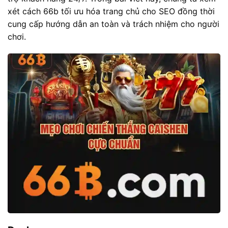
xét cách 66b tối ưu hóa trang chủ cho SEO đồng thời
cung cấp hướng dẫn an toàn và trách nhiệm cho người
chơi.