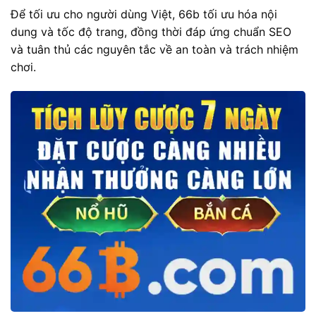
Để tối ưu cho người dùng Việt, 66b tối ưu hóa nội
dung và tốc độ trang, đồng thời đáp ứng chuẩn SEO
và tuân thủ các nguyên tắc về an toàn và trách nhiệm
chơi.