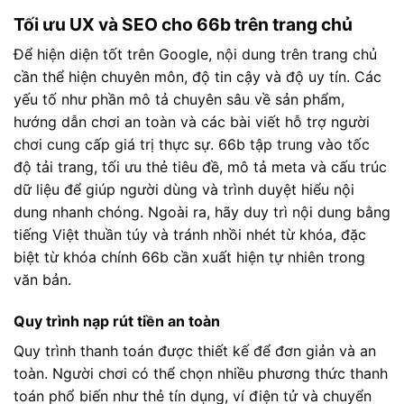
Tối ưu UX và SEO cho 66b trên trang chủ
Để hiện diện tốt trên Google, nội dung trên trang chủ
cần thể hiện chuyên môn, độ tin cậy và độ uy tín. Các
yếu tố như phần mô tả chuyên sâu về sản phẩm,
hướng dẫn chơi an toàn và các bài viết hỗ trợ người
chơi cung cấp giá trị thực sự. 66b tập trung vào tốc
độ tải trang, tối ưu thẻ tiêu đề, mô tả meta và cấu trúc
dữ liệu để giúp người dùng và trình duyệt hiểu nội
dung nhanh chóng. Ngoài ra, hãy duy trì nội dung bằng
tiếng Việt thuần túy và tránh nhồi nhét từ khóa, đặc
biệt từ khóa chính 66b cần xuất hiện tự nhiên trong
văn bản.
Quy trình nạp rút tiền an toàn
Quy trình thanh toán được thiết kế để đơn giản và an
toàn. Người chơi có thể chọn nhiều phương thức thanh
toán phổ biến như thẻ tín dụng, ví điện tử và chuyển