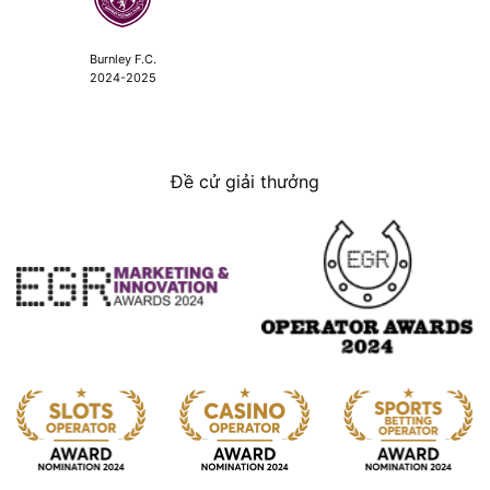
Burnley F.C.
2024-2025
Đề cử giải thưởng