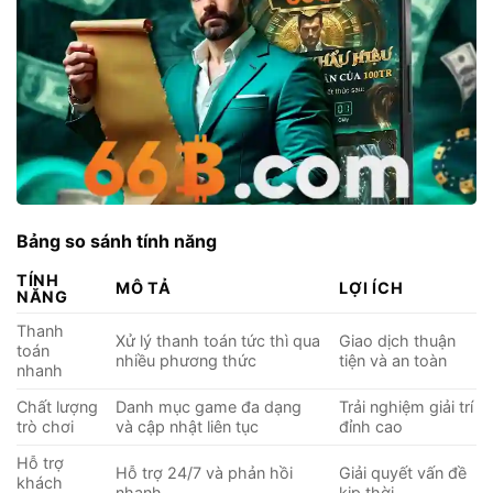
Bảng so sánh tính năng
TÍNH
MÔ TẢ
LỢI ÍCH
NĂNG
Thanh
Xử lý thanh toán tức thì qua
Giao dịch thuận
toán
nhiều phương thức
tiện và an toàn
nhanh
Chất lượng
Danh mục game đa dạng
Trải nghiệm giải trí
trò chơi
và cập nhật liên tục
đỉnh cao
Hỗ trợ
Hỗ trợ 24/7 và phản hồi
Giải quyết vấn đề
khách
nhanh
kịp thời