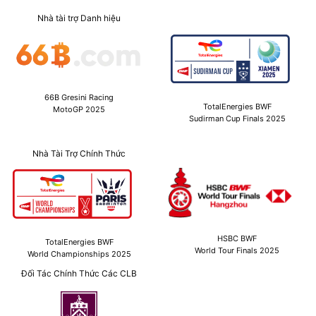
Nhà tài trợ Danh hiệu
66B Gresini Racing
TotalEnergies BWF
MotoGP 2025
Sudirman Cup Finals 2025
Nhà Tài Trợ Chính Thức
HSBC BWF
TotalEnergies BWF
World Tour Finals 2025
World Championships 2025
Đối Tác Chính Thức Các CLB