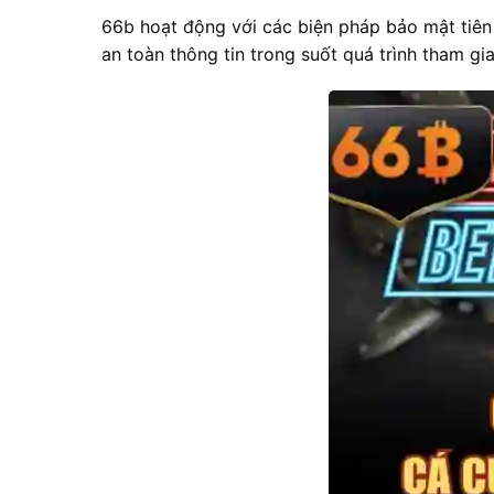
66b hoạt động với các biện pháp bảo mật tiên 
an toàn thông tin trong suốt quá trình tham gi