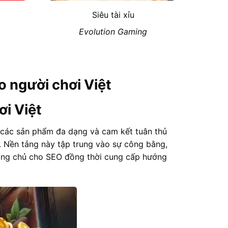
Siêu tài xỉu
Evolution Gaming
o người chơi Việt
ơi Việt
, các sản phẩm đa dạng và cam kết tuân thủ
 Nền tảng này tập trung vào sự công bằng,
trang chủ cho SEO đồng thời cung cấp hướng