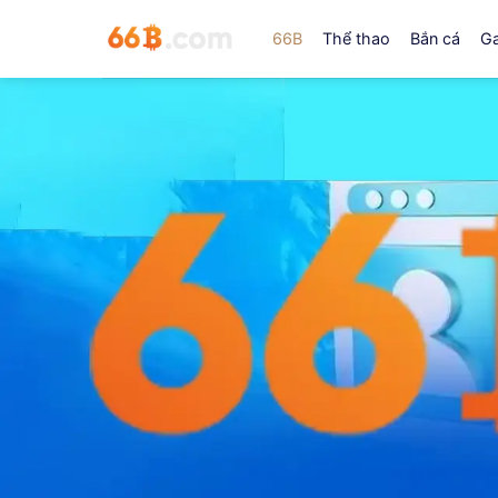
Chuyển
66B
Thể thao
Bắn cá
Ga
đến
nội
dung