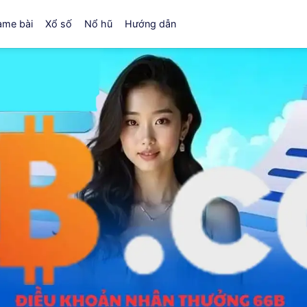
me bài
Xổ số
Nổ hũ
Hướng dẫn