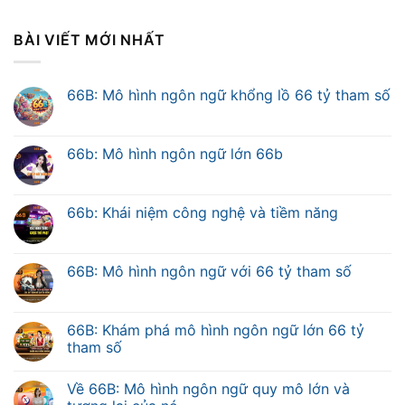
BÀI VIẾT MỚI NHẤT
66B: Mô hình ngôn ngữ khổng lồ 66 tỷ tham số
66b: Mô hình ngôn ngữ lớn 66b
66b: Khái niệm công nghệ và tiềm năng
66B: Mô hình ngôn ngữ với 66 tỷ tham số
66B: Khám phá mô hình ngôn ngữ lớn 66 tỷ
tham số
Về 66B: Mô hình ngôn ngữ quy mô lớn và