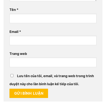
Tên
*
Email
*
Trang web
Lưu tên của tôi, email, và trang web trong trình
duyệt này cho lần bình luận kế tiếp của tôi.