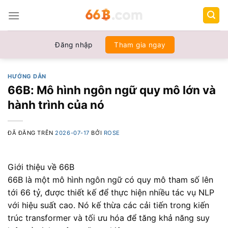
Chuyển
đến
nội
dung
Đăng nhập
Tham gia ngay
HƯỚNG DẪN
66B: Mô hình ngôn ngữ quy mô lớn và
hành trình của nó
ĐÃ ĐĂNG TRÊN
2026-07-17
BỞI
ROSE
Giới thiệu về 66B
66B là một mô hình ngôn ngữ có quy mô tham số lên
tới 66 tỷ, được thiết kế để thực hiện nhiều tác vụ NLP
với hiệu suất cao. Nó kế thừa các cải tiến trong kiến
trúc transformer và tối ưu hóa để tăng khả năng suy