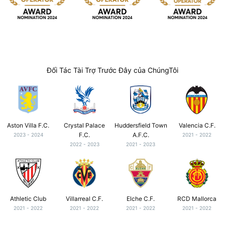
Đối Tác Tài Trợ Trước Đây của ChúngTôi
Aston Villa F.C.
Crystal Palace
Huddersfield Town
Valencia C.F.
F.C.
A.F.C.
2023 - 2024
2021 - 2022
2022 - 2023
2021 - 2023
Athletic Club
Villarreal C.F.
Elche C.F.
RCD Mallorca
2021 - 2022
2021 - 2022
2021 - 2022
2021 - 2022