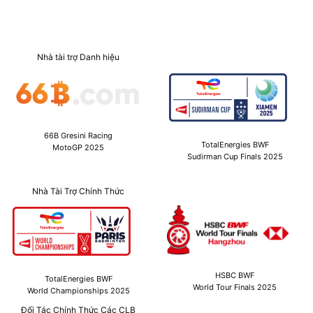
Nhà tài trợ Danh hiệu
66B Gresini Racing
TotalEnergies BWF
MotoGP 2025
Sudirman Cup Finals 2025
Nhà Tài Trợ Chính Thức
HSBC BWF
TotalEnergies BWF
World Tour Finals 2025
World Championships 2025
Đối Tác Chính Thức Các CLB