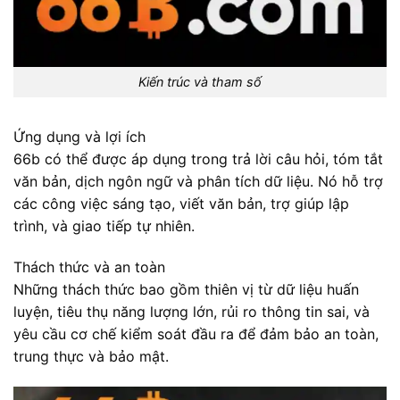
Kiến trúc và tham số
Ứng dụng và lợi ích
66b có thể được áp dụng trong trả lời câu hỏi, tóm tắt
văn bản, dịch ngôn ngữ và phân tích dữ liệu. Nó hỗ trợ
các công việc sáng tạo, viết văn bản, trợ giúp lập
trình, và giao tiếp tự nhiên.
Thách thức và an toàn
Những thách thức bao gồm thiên vị từ dữ liệu huấn
luyện, tiêu thụ năng lượng lớn, rủi ro thông tin sai, và
yêu cầu cơ chế kiểm soát đầu ra để đảm bảo an toàn,
trung thực và bảo mật.