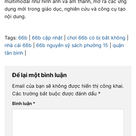
multimodal như hình ảnh và âm thanh, mở ra các ứng
dụng mới trong giáo dục, nghiên cứu và công cụ tạo
nội dung.
Tags:
66b
|
66b cập nhật
|
chơi 66b có bị bắt không
|
nhà cái 66b
|
66b nguyễn sỹ sách phường 15
|
quận
tân bình
|
Để lại một bình luận
Email của bạn sẽ không được hiển thị công khai.
Các trường bắt buộc được đánh dấu
*
Bình luận
*