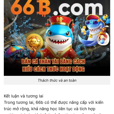
Thách thức và an toàn
Kết luận và tương lai
Trong tương lai, 66b có thể được nâng cấp với kiến
trúc mở rộng, khả năng học liên tục và tích hợp