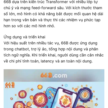
66B dựa trên kiến trúc Transformer với nhiều lớp tự
chú ý và mạng feed-forward sâu. Với kích thước tham
số lớn, mô hình có khả năng bắt được mối quan hệ dài
hạn trong văn bản và thực thi các nhiệm vụ phức tạp
hơn so với các mô hình nhỏ.
Ứng dụng và triển khai
Với hiệu suất trên nhiều tác vụ, 66B được ứng dụng
trong chatbot, trợ lý ảo, tổng hợp nội dung và phân
tích ngữ nghĩa. Khi triển khai, người dùng cần cân nhắc
về chi phí tính toán, latency và an toàn nội dung.