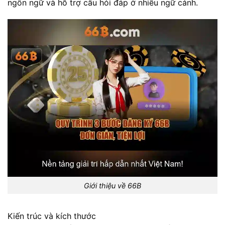
ngôn ngữ và hỗ trợ câu hỏi đáp ở nhiều ngữ cảnh.
Giới thiệu về 66B
Kiến trúc và kích thước