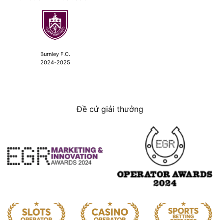
Burnley F.C.
2024-2025
Đề cử giải thưởng