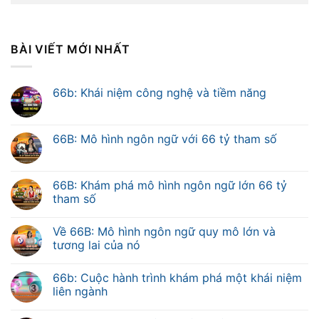
BÀI VIẾT MỚI NHẤT
66b: Khái niệm công nghệ và tiềm năng
66B: Mô hình ngôn ngữ với 66 tỷ tham số
66B: Khám phá mô hình ngôn ngữ lớn 66 tỷ
tham số
Về 66B: Mô hình ngôn ngữ quy mô lớn và
tương lai của nó
66b: Cuộc hành trình khám phá một khái niệm
liên ngành