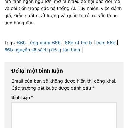
mô hình ngôn ngữ lớn, mở ra nhiều cơ hội cho đổi mới
và cải tiến trong các hệ thống AI. Tuy nhiên, việc đánh
giá, kiểm soát chất lượng và quản trị rủi ro vẫn là ưu
tiên hàng đầu.
Tags:
66b
|
ứng dụng 66b
|
66b of the b
|
ecm 66b
|
66b nguyễn sỹ sách p15 q tân bình
|
Để lại một bình luận
Email của bạn sẽ không được hiển thị công khai.
Các trường bắt buộc được đánh dấu
*
Bình luận
*