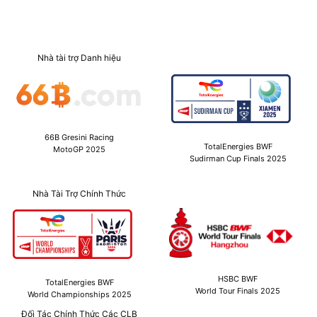
Nhà tài trợ Danh hiệu
66B Gresini Racing
TotalEnergies BWF
MotoGP 2025
Sudirman Cup Finals 2025
Nhà Tài Trợ Chính Thức
HSBC BWF
TotalEnergies BWF
World Tour Finals 2025
World Championships 2025
Đối Tác Chính Thức Các CLB