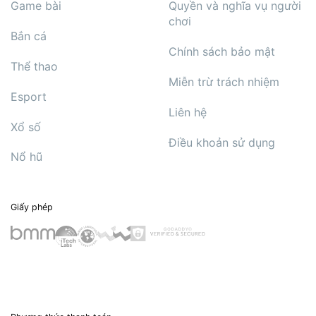
Game bài
Quyền và nghĩa vụ người
chơi
Bắn cá
Chính sách bảo mật
Thể thao
Miễn trừ trách nhiệm
Esport
Liên hệ
Xổ số
Điều khoản sử dụng
Nổ hũ
Giấy phép