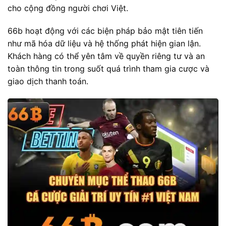
cho cộng đồng người chơi Việt.
66b hoạt động với các biện pháp bảo mật tiên tiến
như mã hóa dữ liệu và hệ thống phát hiện gian lận.
Khách hàng có thể yên tâm về quyền riêng tư và an
toàn thông tin trong suốt quá trình tham gia cược và
giao dịch thanh toán.