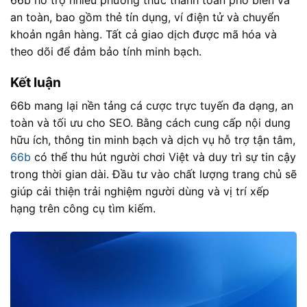
an toàn, bao gồm thẻ tín dụng, ví điện tử và chuyển
khoản ngân hàng. Tất cả giao dịch được mã hóa và
theo dõi để đảm bảo tính minh bạch.
Kết luận
66b mang lại nền tảng cá cược trực tuyến đa dạng, an
toàn và tối ưu cho SEO. Bằng cách cung cấp nội dung
hữu ích, thông tin minh bạch và dịch vụ hỗ trợ tận tâm,
66b
có thể thu hút người chơi Việt và duy trì sự tin cậy
trong thời gian dài. Đầu tư vào chất lượng trang chủ sẽ
giúp cải thiện trải nghiệm người dùng và vị trí xếp
hạng trên công cụ tìm kiếm.