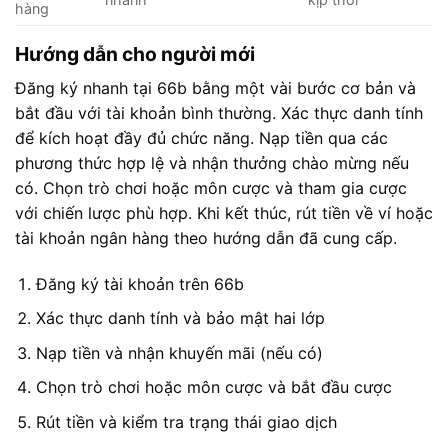
hàng
Hướng dẫn cho người mới
Đăng ký nhanh tại 66b bằng một vài bước cơ bản và
bắt đầu với tài khoản bình thường. Xác thực danh tính
để kích hoạt đầy đủ chức năng. Nạp tiền qua các
phương thức hợp lệ và nhận thưởng chào mừng nếu
có. Chọn trò chơi hoặc môn cược và tham gia cược
với chiến lược phù hợp. Khi kết thúc, rút tiền về ví hoặc
tài khoản ngân hàng theo hướng dẫn đã cung cấp.
Đăng ký tài khoản trên 66b
Xác thực danh tính và bảo mật hai lớp
Nạp tiền và nhận khuyến mãi (nếu có)
Chọn trò chơi hoặc môn cược và bắt đầu cược
Rút tiền và kiểm tra trạng thái giao dịch