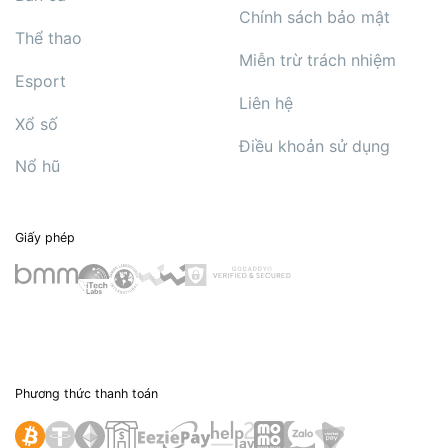
Chính sách bảo mật
Thể thao
Miễn trừ trách nhiệm
Esport
Liên hệ
Xổ số
Điều khoản sử dụng
Nổ hũ
Giấy phép
Phương thức thanh toán