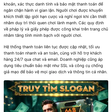
khoản, xác thực danh tính và bảo mật thanh toán để
ngăn chặn hành vi gian lận. Người chơi được khuyến
khích thiết lập giới hạn cược và nghỉ ngơi khi cần thiết
nhằm duy trì thói quen chơi lành mạnh. Các quy định
về pháp lý và giấy phép được công khai trên trang chủ
nhằm tăng tính minh bạch với người chơi.
Hệ thống thanh toán liên tục được cập nhật, tối ưu
thanh toán nhanh và an toàn, cùng với hỗ trợ khách
hàng 24/7 qua chat và email. Doanh nghiệp cũng áp
dụng tiêu chuẩn bảo mật như SSL và công cụ chống
giả mạo để bảo vệ mọi giao dịch và thông tin cá nhân.