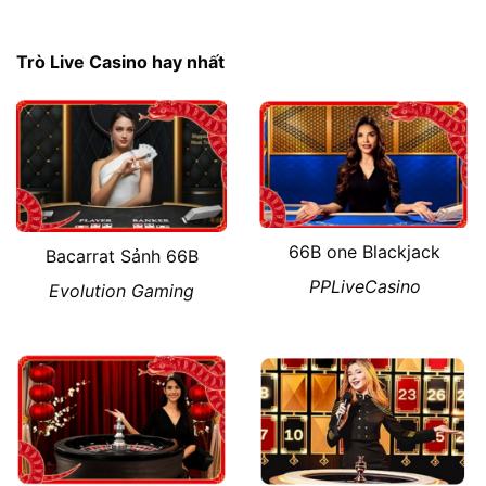
Trò Live Casino hay nhất
66B one Blackjack
Bacarrat Sảnh 66B
PPLiveCasino
Evolution Gaming