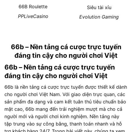
66B Roulette
Siêu tài xỉu
PPLiveCasino
Evolution Gaming
66b – Nền tảng cá cược trực tuyến
đáng tin cậy cho người chơi Việt
66b – Nền tảng cá cược trực tuyến
đáng tin cậy cho người chơi Việt
66b là nền tảng cá cược trực tuyến được thiết kế dành
cho người chơi Việt Nam. Với giao diện trực quan, các
sản phẩm đa dạng và cam kết tuân thủ tiêu chuẩn bảo
mật cao, 66b mang đến trải nghiệm mượt mà cho cả
người mới và người chơi kinh nghiệm. Nền tảng này
tập trung vào sự công bằng, thanh toán nhanh và hỗ
trợ khách hàng 24/7. Trong bài viết này, chúng ta xem