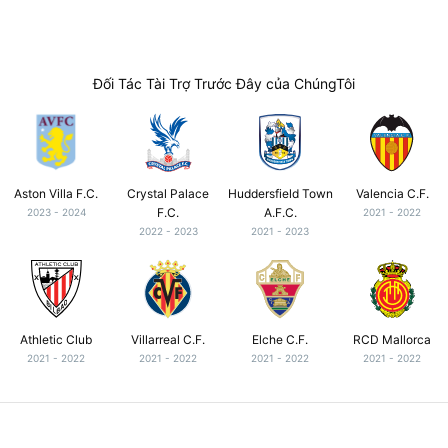
Đối Tác Tài Trợ Trước Đây của ChúngTôi
Aston Villa F.C.
Crystal Palace
Huddersfield Town
Valencia C.F.
F.C.
A.F.C.
2023 - 2024
2021 - 2022
2022 - 2023
2021 - 2023
Athletic Club
Villarreal C.F.
Elche C.F.
RCD Mallorca
2021 - 2022
2021 - 2022
2021 - 2022
2021 - 2022