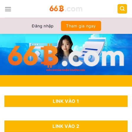
Chuyển
đến
nội
dung
Đăng nhập
Tham gia ngay
LINK VÀO 1
LINK VÀO 2