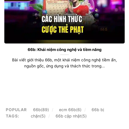
66b: Khái niệm công nghệ và tiềm năng
Bài viết giới thiệu 66b, một khái niệm công nghệ tiềm ẩn,
nguồn gốc, ứng dụng và thách thức trong...
POPULAR
66b(89)
ecm 66b(6)
66b bị
TAGS:
chặn(5)
66b cập nhật(5)