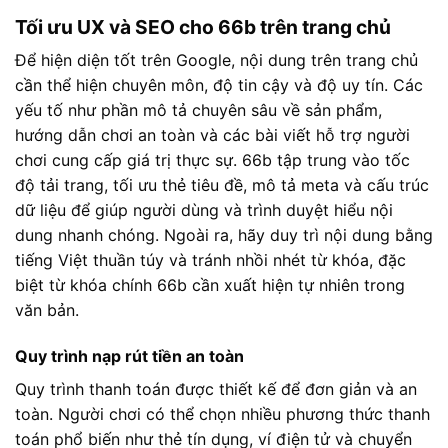
Tối ưu UX và SEO cho 66b trên trang chủ
Để hiện diện tốt trên Google, nội dung trên trang chủ
cần thể hiện chuyên môn, độ tin cậy và độ uy tín. Các
yếu tố như phần mô tả chuyên sâu về sản phẩm,
hướng dẫn chơi an toàn và các bài viết hỗ trợ người
chơi cung cấp giá trị thực sự. 66b tập trung vào tốc
độ tải trang, tối ưu thẻ tiêu đề, mô tả meta và cấu trúc
dữ liệu để giúp người dùng và trình duyệt hiểu nội
dung nhanh chóng. Ngoài ra, hãy duy trì nội dung bằng
tiếng Việt thuần túy và tránh nhồi nhét từ khóa, đặc
biệt từ khóa chính 66b cần xuất hiện tự nhiên trong
văn bản.
Quy trình nạp rút tiền an toàn
Quy trình thanh toán được thiết kế để đơn giản và an
toàn. Người chơi có thể chọn nhiều phương thức thanh
toán phổ biến như thẻ tín dụng, ví điện tử và chuyển