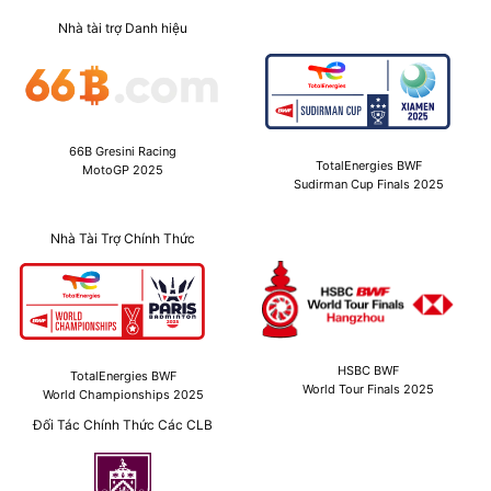
Nhà tài trợ Danh hiệu
66B Gresini Racing
TotalEnergies BWF
MotoGP 2025
Sudirman Cup Finals 2025
Nhà Tài Trợ Chính Thức
HSBC BWF
TotalEnergies BWF
World Tour Finals 2025
World Championships 2025
Đối Tác Chính Thức Các CLB