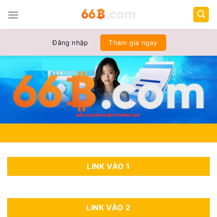
Chuyển
đến
nội
dung
Đăng nhập
Tham gia ngay
LINK VÀO 1
LINK VÀO 2