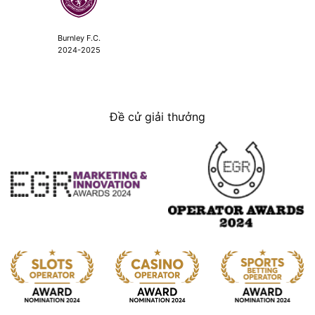
Burnley F.C.
2024-2025
Đề cử giải thưởng