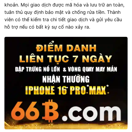
khoản. Mọi giao dịch được mã hóa và lưu trữ an toàn,
tuân thủ quy định bảo mật và chống rửa tiền. Thành
viên có thể kiểm tra chi tiết giao dịch và gửi yêu cầu
hỗ trợ nếu có bất kỳ sự cố nào xảy ra.