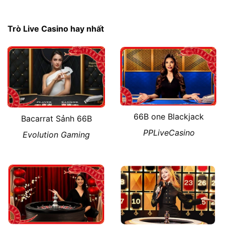
Trò Live Casino hay nhất
66B one Blackjack
Bacarrat Sảnh 66B
PPLiveCasino
Evolution Gaming