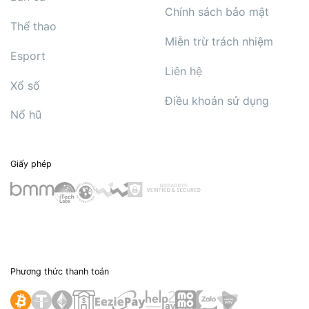
Chính sách bảo mật
Thể thao
Miễn trừ trách nhiệm
Esport
Liên hệ
Xổ số
Điều khoản sử dụng
Nổ hũ
Giấy phép
Phương thức thanh toán