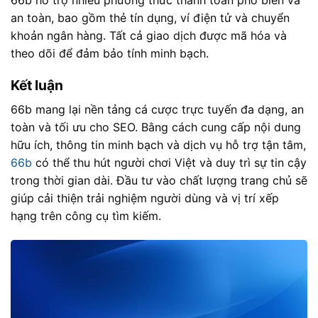
an toàn, bao gồm thẻ tín dụng, ví điện tử và chuyển
khoản ngân hàng. Tất cả giao dịch được mã hóa và
theo dõi để đảm bảo tính minh bạch.
Kết luận
66b mang lại nền tảng cá cược trực tuyến đa dạng, an
toàn và tối ưu cho SEO. Bằng cách cung cấp nội dung
hữu ích, thông tin minh bạch và dịch vụ hỗ trợ tận tâm,
66b
có thể thu hút người chơi Việt và duy trì sự tin cậy
trong thời gian dài. Đầu tư vào chất lượng trang chủ sẽ
giúp cải thiện trải nghiệm người dùng và vị trí xếp
hạng trên công cụ tìm kiếm.