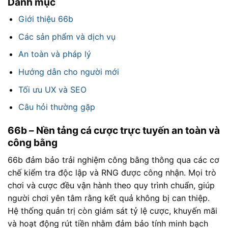
Danh mục
Giới thiệu 66b
Các sản phẩm và dịch vụ
An toàn và pháp lý
Hướng dẫn cho người mới
Tối ưu UX và SEO
Câu hỏi thường gặp
66b – Nền tảng cá cược trực tuyến an toàn và
công bằng
66b đảm bảo trải nghiệm công bằng thông qua các cơ
chế kiểm tra độc lập và RNG được công nhận. Mọi trò
chơi và cược đều vận hành theo quy trình chuẩn, giúp
người chơi yên tâm rằng kết quả không bị can thiệp.
Hệ thống quản trị còn giám sát tỷ lệ cược, khuyến mãi
và hoạt động rút tiền nhằm đảm bảo tính minh bạch