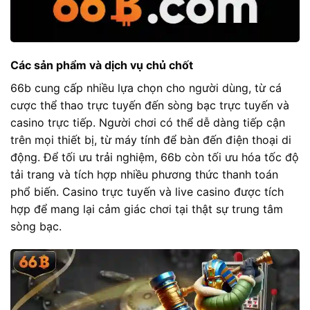
Các sản phẩm và dịch vụ chủ chốt
66b cung cấp nhiều lựa chọn cho người dùng, từ cá
cược thể thao trực tuyến đến sòng bạc trực tuyến và
casino trực tiếp. Người chơi có thể dễ dàng tiếp cận
trên mọi thiết bị, từ máy tính để bàn đến điện thoại di
động. Để tối ưu trải nghiệm, 66b còn tối ưu hóa tốc độ
tải trang và tích hợp nhiều phương thức thanh toán
phổ biến.
Casino trực tuyến
và live casino được tích
hợp để mang lại cảm giác chơi tại thật sự trung tâm
sòng bạc.