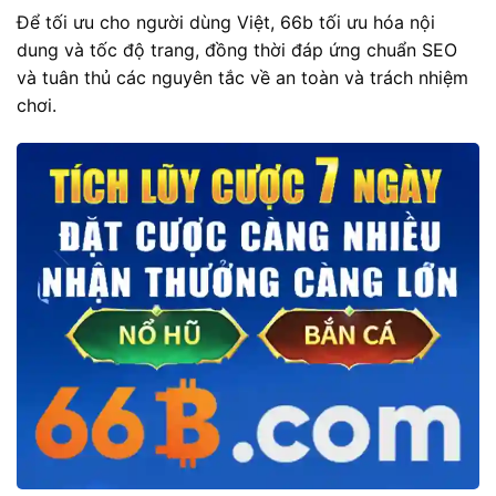
Để tối ưu cho người dùng Việt, 66b tối ưu hóa nội
dung và tốc độ trang, đồng thời đáp ứng chuẩn SEO
và tuân thủ các nguyên tắc về an toàn và trách nhiệm
chơi.