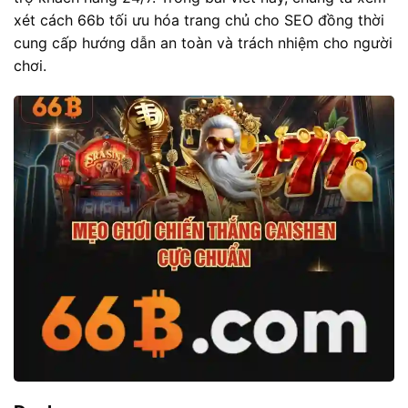
xét cách 66b tối ưu hóa trang chủ cho SEO đồng thời
cung cấp hướng dẫn an toàn và trách nhiệm cho người
chơi.