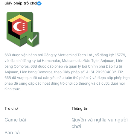
Giấy phép trò chơi
66B được vận hành bởi Công ty Mettlemind Tech Ltd., số đăng ký: 15779,
với địa chỉ đăng ký tại Hamchako, Mutsamudu, Đảo Tự trị Anjouan, Liên
bang Comoros. 66B được cấp phép và quản lý bởi Chính phủ Đảo Tự trị
Anjouan, Liên bang Comoros, theo Giấy phép số: ALSI-202504032-FI2.
66B đã vượt qua tất cả các yêu cầu tuân thủ pháp lý và được cấp phép hợp
pháp để cung cấp các hoạt động trò chơi có thưởng và cá cược dưới mọi
hình thức.
Trò chơi
Thông tin
Game bài
Quyền và nghĩa vụ người
chơi
Bắn cá