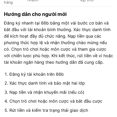
hàng
Hướng dẫn cho người mới
Đăng ký nhanh tại 66b bằng một vài bước cơ bản và
bắt đầu với tài khoản bình thường. Xác thực danh tính
để kích hoạt đầy đủ chức năng. Nạp tiền qua các
phương thức hợp lệ và nhận thưởng chào mừng nếu
có. Chọn trò chơi hoặc môn cược và tham gia cược
với chiến lược phù hợp. Khi kết thúc, rút tiền về ví hoặc
tài khoản ngân hàng theo hướng dẫn đã cung cấp.
Đăng ký tài khoản trên 66b
Xác thực danh tính và bảo mật hai lớp
Nạp tiền và nhận khuyến mãi (nếu có)
Chọn trò chơi hoặc môn cược và bắt đầu cược
Rút tiền và kiểm tra trạng thái giao dịch