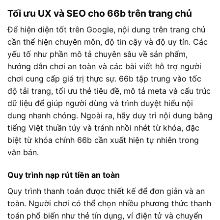
Tối ưu UX và SEO cho 66b trên trang chủ
Để hiện diện tốt trên Google, nội dung trên trang chủ
cần thể hiện chuyên môn, độ tin cậy và độ uy tín. Các
yếu tố như phần mô tả chuyên sâu về sản phẩm,
hướng dẫn chơi an toàn và các bài viết hỗ trợ người
chơi cung cấp giá trị thực sự. 66b tập trung vào tốc
độ tải trang, tối ưu thẻ tiêu đề, mô tả meta và cấu trúc
dữ liệu để giúp người dùng và trình duyệt hiểu nội
dung nhanh chóng. Ngoài ra, hãy duy trì nội dung bằng
tiếng Việt thuần túy và tránh nhồi nhét từ khóa, đặc
biệt từ khóa chính 66b cần xuất hiện tự nhiên trong
văn bản.
Quy trình nạp rút tiền an toàn
Quy trình thanh toán được thiết kế để đơn giản và an
toàn. Người chơi có thể chọn nhiều phương thức thanh
toán phổ biến như thẻ tín dụng, ví điện tử và chuyển