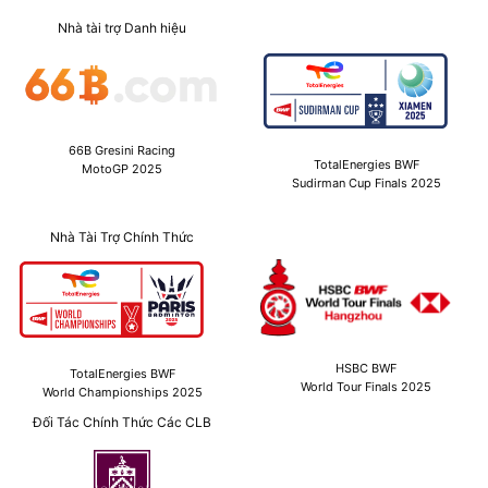
Nhà tài trợ Danh hiệu
66B Gresini Racing
TotalEnergies BWF
MotoGP 2025
Sudirman Cup Finals 2025
Nhà Tài Trợ Chính Thức
HSBC BWF
TotalEnergies BWF
World Tour Finals 2025
World Championships 2025
Đối Tác Chính Thức Các CLB