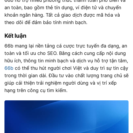
an toàn, bao gồm thẻ tín dụng, ví điện tử và chuyển
khoản ngân hàng. Tất cả giao dịch được mã hóa và
theo dõi để đảm bảo tính minh bạch.
Kết luận
66b mang lại nền tảng cá cược trực tuyến đa dạng, an
toàn và tối ưu cho SEO. Bằng cách cung cấp nội dung
hữu ích, thông tin minh bạch và dịch vụ hỗ trợ tận tâm,
66b
có thể thu hút người chơi Việt và duy trì sự tin cậy
trong thời gian dài. Đầu tư vào chất lượng trang chủ sẽ
giúp cải thiện trải nghiệm người dùng và vị trí xếp
hạng trên công cụ tìm kiếm.