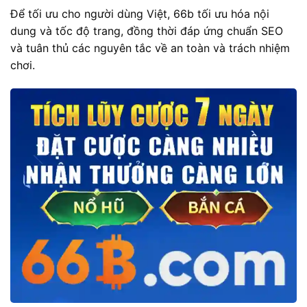
Để tối ưu cho người dùng Việt, 66b tối ưu hóa nội
dung và tốc độ trang, đồng thời đáp ứng chuẩn SEO
và tuân thủ các nguyên tắc về an toàn và trách nhiệm
chơi.