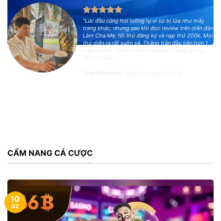
“Lúc đầu cũng hơi lưỡng lự vì sợ bị lừa như mấy
trang khác, nhưng sau khi đọc review trên diễn đàn
Làm Cha Mẹ, tôi thử đăng ký và nạp thử 200k. Mọi
thứ diễn ra rất suôn sẻ. Thắng trận đầu tiên hơn 1
triệu mà rút về tài khoản trong buổi sáng, không
cần chờ lâu.”
Trần Minh Hòa
/
Diễn đàn Làm Cha Mẹ
CẨM NANG CÁ CƯỢC
10
02