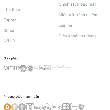
Chính sách bảo mật
Thể thao
Miễn trừ trách nhiệm
Esport
Liên hệ
Xổ số
Điều khoản sử dụng
Nổ hũ
Giấy phép
Phương thức thanh toán