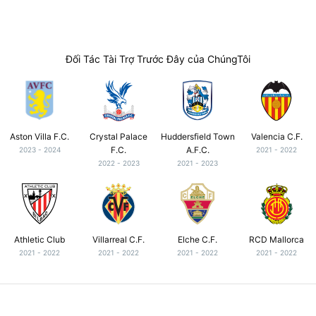
Đối Tác Tài Trợ Trước Đây của ChúngTôi
Aston Villa F.C.
Crystal Palace
Huddersfield Town
Valencia C.F.
F.C.
A.F.C.
2023 - 2024
2021 - 2022
2022 - 2023
2021 - 2023
Athletic Club
Villarreal C.F.
Elche C.F.
RCD Mallorca
2021 - 2022
2021 - 2022
2021 - 2022
2021 - 2022