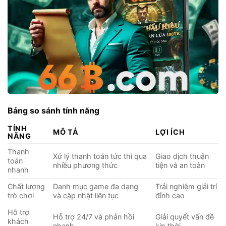
Bảng so sánh tính năng
TÍNH
MÔ TẢ
LỢI ÍCH
NĂNG
Thanh
Xử lý thanh toán tức thì qua
Giao dịch thuận
toán
nhiều phương thức
tiện và an toàn
nhanh
Chất lượng
Danh mục game đa dạng
Trải nghiệm giải trí
trò chơi
và cập nhật liên tục
đỉnh cao
Hỗ trợ
Hỗ trợ 24/7 và phản hồi
Giải quyết vấn đề
khách
nhanh
kịp thời