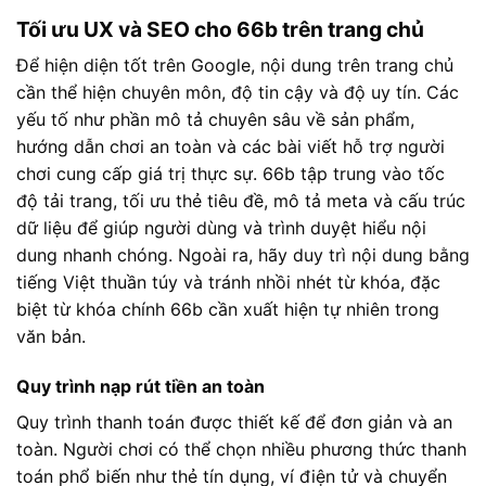
Tối ưu UX và SEO cho 66b trên trang chủ
Để hiện diện tốt trên Google, nội dung trên trang chủ
cần thể hiện chuyên môn, độ tin cậy và độ uy tín. Các
yếu tố như phần mô tả chuyên sâu về sản phẩm,
hướng dẫn chơi an toàn và các bài viết hỗ trợ người
chơi cung cấp giá trị thực sự. 66b tập trung vào tốc
độ tải trang, tối ưu thẻ tiêu đề, mô tả meta và cấu trúc
dữ liệu để giúp người dùng và trình duyệt hiểu nội
dung nhanh chóng. Ngoài ra, hãy duy trì nội dung bằng
tiếng Việt thuần túy và tránh nhồi nhét từ khóa, đặc
biệt từ khóa chính 66b cần xuất hiện tự nhiên trong
văn bản.
Quy trình nạp rút tiền an toàn
Quy trình thanh toán được thiết kế để đơn giản và an
toàn. Người chơi có thể chọn nhiều phương thức thanh
toán phổ biến như thẻ tín dụng, ví điện tử và chuyển