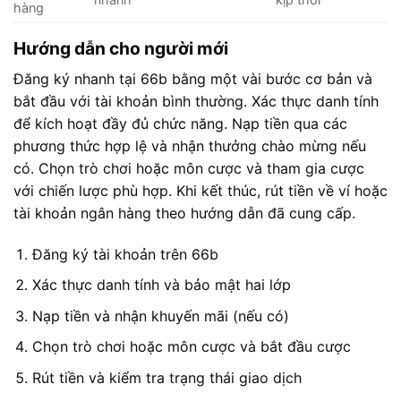
hàng
Hướng dẫn cho người mới
Đăng ký nhanh tại 66b bằng một vài bước cơ bản và
bắt đầu với tài khoản bình thường. Xác thực danh tính
để kích hoạt đầy đủ chức năng. Nạp tiền qua các
phương thức hợp lệ và nhận thưởng chào mừng nếu
có. Chọn trò chơi hoặc môn cược và tham gia cược
với chiến lược phù hợp. Khi kết thúc, rút tiền về ví hoặc
tài khoản ngân hàng theo hướng dẫn đã cung cấp.
Đăng ký tài khoản trên 66b
Xác thực danh tính và bảo mật hai lớp
Nạp tiền và nhận khuyến mãi (nếu có)
Chọn trò chơi hoặc môn cược và bắt đầu cược
Rút tiền và kiểm tra trạng thái giao dịch