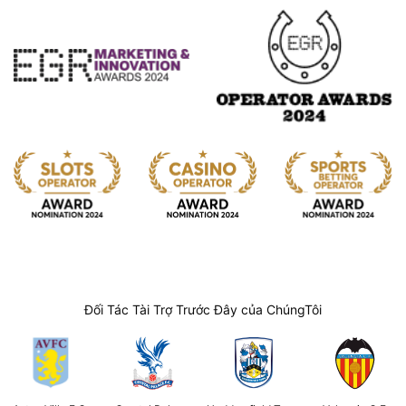
Đối Tác Tài Trợ Trước Đây của ChúngTôi