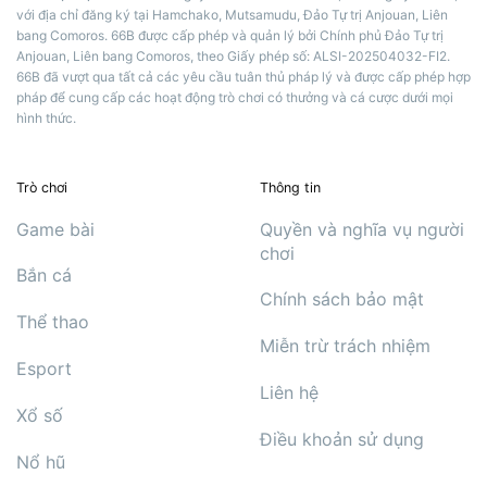
với địa chỉ đăng ký tại Hamchako, Mutsamudu, Đảo Tự trị Anjouan, Liên
bang Comoros. 66B được cấp phép và quản lý bởi Chính phủ Đảo Tự trị
Anjouan, Liên bang Comoros, theo Giấy phép số: ALSI-202504032-FI2.
66B đã vượt qua tất cả các yêu cầu tuân thủ pháp lý và được cấp phép hợp
pháp để cung cấp các hoạt động trò chơi có thưởng và cá cược dưới mọi
hình thức.
Trò chơi
Thông tin
Game bài
Quyền và nghĩa vụ người
chơi
Bắn cá
Chính sách bảo mật
Thể thao
Miễn trừ trách nhiệm
Esport
Liên hệ
Xổ số
Điều khoản sử dụng
Nổ hũ