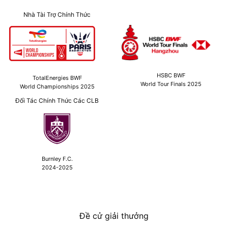
Nhà Tài Trợ Chính Thức
HSBC BWF
TotalEnergies BWF
World Tour Finals 2025
World Championships 2025
Đối Tác Chính Thức Các CLB
Burnley F.C.
2024-2025
Đề cử giải thưởng