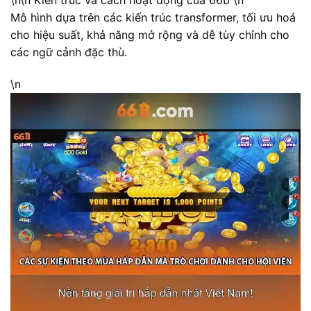
\n\n
Kiến trúc và cách hoạt động của 66b
\n
Mô hình dựa trên các kiến trúc transformer, tối ưu hoá
cho hiệu suất, khả năng mở rộng và dễ tùy chỉnh cho
các ngữ cảnh đặc thù.
\n