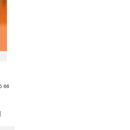
có 66
|