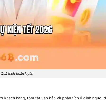
Quá trình huấn luyện
trợ khách hàng, tóm tắt văn bản và phân tích ý định người 