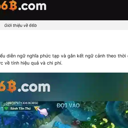
Giới thiệu về 66b
u diễn ngữ nghĩa phức tạp và gắn kết ngữ cảnh theo thời 
c về tính hiệu quả và chi phí.