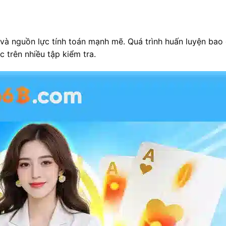
 và nguồn lực tính toán mạnh mẽ. Quá trình huấn luyện ba
ục trên nhiều tập kiểm tra.