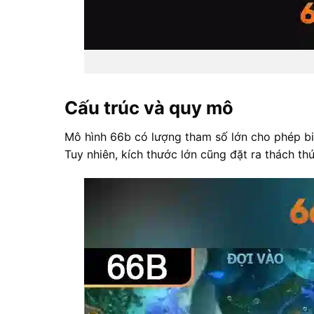
Cấu trúc và quy mô
Mô hình 66b có lượng tham số lớn cho phép biể
Tuy nhiên, kích thước lớn cũng đặt ra thách thứ