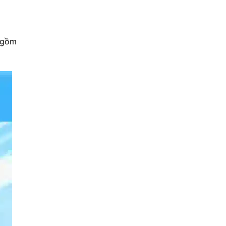
o gồm