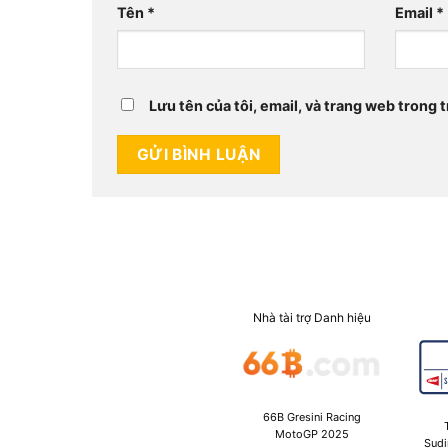
Tên
*
Email
*
Lưu tên của tôi, email, và trang web trong t
Nhà tài trợ Danh hiệu
66B Gresini Racing
MotoGP 2025
Sudi