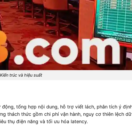
Kiến trúc và hiệu suất
động, tổng hợp nội dung, hỗ trợ viết lách, phân tích ý địn
ng thách thức gồm chi phí vận hành, nguy cơ thiên lệch dữ 
êu thụ điện năng và tối ưu hóa latency.