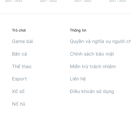
2021 - 2023
2021 - 2022
2021 - 2022
2021 - 2022
Trò chơi
Thông tin
Game bài
Quyền và nghĩa vụ người ch
Bắn cá
Chính sách bảo mật
Thể thao
Miễn trừ trách nhiệm
Esport
Liên hệ
Xổ số
Điều khoản sử dụng
Nổ hũ