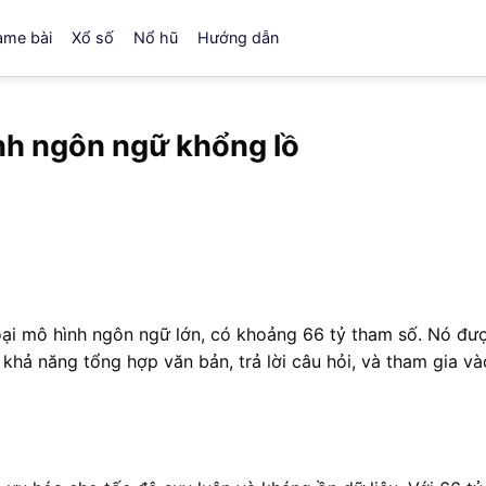
me bài
Xổ số
Nổ hũ
Hướng dẫn
ình ngôn ngữ khổng lồ
oại mô hình ngôn ngữ lớn, có khoảng 66 tỷ tham số. Nó đượ
khả năng tổng hợp văn bản, trả lời câu hỏi, và tham gia v