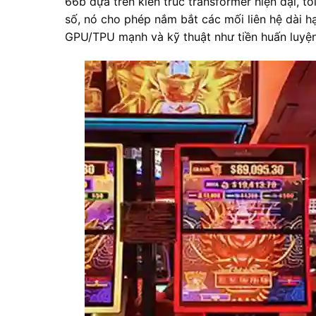
66b dựa trên kiến trúc transformer hiện đại, t
số, nó cho phép nắm bắt các mối liên hệ dài h
GPU/TPU mạnh và kỹ thuật như tiền huấn luyện,