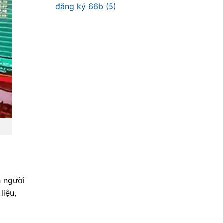
đăng ký 66b (5)
h người
liệu,