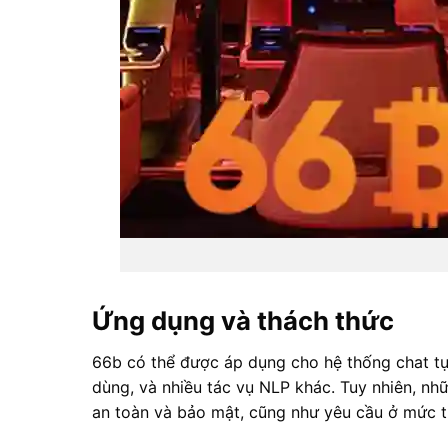
Ứng dụng và thách thức
66b có thể được áp dụng cho hệ thống chat tự 
dùng, và nhiều tác vụ NLP khác. Tuy nhiên, nhữ
an toàn và bảo mật, cũng như yêu cầu ở mức ti