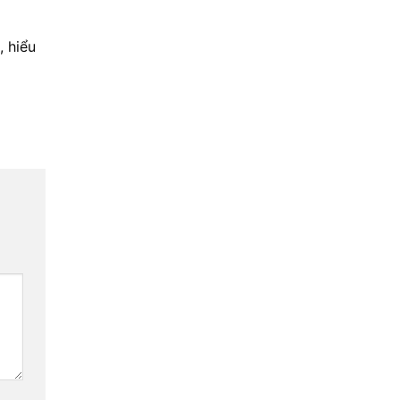
, hiểu