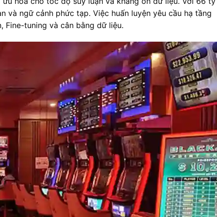
ối ưu hóa cho tốc độ suy luận và kháng ồn dữ liệu. Với 66 t
ạn và ngữ cảnh phức tạp. Việc huấn luyện yêu cầu hạ tầng
 Fine-tuning và cân bằng dữ liệu.