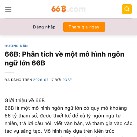
Chuyển
đến
nội
dung
Đăng nhập
Tham gia ngay
HƯỚNG DẪN
66B: Phân tích về một mô hình ngôn
ngữ lớn 66B
ĐÃ ĐĂNG TRÊN
2026-07-17
BỞI
ROSE
Giới thiệu về 66B
66B là một mô hình ngôn ngữ lớn có quy mô khoảng
66 tỷ tham số, được thiết kế để xử lý ngôn ngữ tự
nhiên, trả lời câu hỏi, viết văn bản, và tham gia vào các
tác vụ sáng tạo. Mô hình này dựa trên kiến trúc