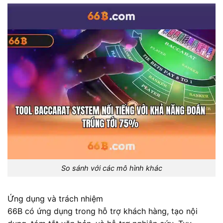
So sánh với các mô hình khác
Ứng dụng và trách nhiệm
66B có ứng dụng trong hỗ trợ khách hàng, tạo nội