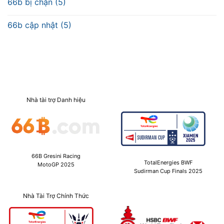
66b bị chặn (5)
66b cập nhật (5)
Nhà tài trợ Danh hiệu
66B Gresini Racing
TotalEnergies BWF
MotoGP 2025
Sudirman Cup Finals 2025
Nhà Tài Trợ Chính Thức