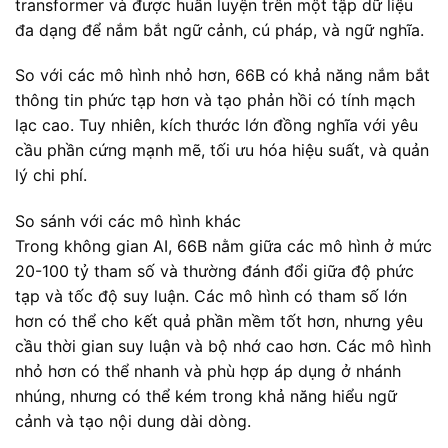
transformer và được huấn luyện trên một tập dữ liệu
đa dạng để nắm bắt ngữ cảnh, cú pháp, và ngữ nghĩa.
So với các mô hình nhỏ hơn, 66B có khả năng nắm bắt
thông tin phức tạp hơn và tạo phản hồi có tính mạch
lạc cao. Tuy nhiên, kích thước lớn đồng nghĩa với yêu
cầu phần cứng mạnh mẽ, tối ưu hóa hiệu suất, và quản
lý chi phí.
So sánh với các mô hình khác
Trong không gian AI, 66B nằm giữa các mô hình ở mức
20-100 tỷ tham số và thường đánh đổi giữa độ phức
tạp và tốc độ suy luận. Các mô hình có tham số lớn
hơn có thể cho kết quả phần mềm tốt hơn, nhưng yêu
cầu thời gian suy luận và bộ nhớ cao hơn. Các mô hình
nhỏ hơn có thể nhanh và phù hợp áp dụng ở nhánh
nhúng, nhưng có thể kém trong khả năng hiểu ngữ
cảnh và tạo nội dung dài dòng.