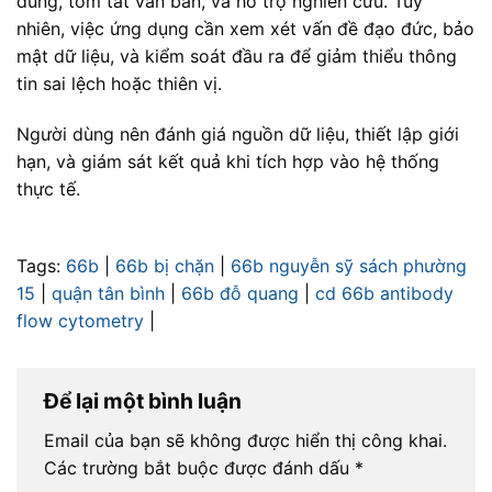
dung, tóm tắt văn bản, và hỗ trợ nghiên cứu. Tuy
nhiên, việc ứng dụng cần xem xét vấn đề đạo đức, bảo
mật dữ liệu, và kiểm soát đầu ra để giảm thiểu thông
tin sai lệch hoặc thiên vị.
Người dùng nên đánh giá nguồn dữ liệu, thiết lập giới
hạn, và giám sát kết quả khi tích hợp vào hệ thống
thực tế.
Tags:
66b
|
66b bị chặn
|
66b nguyễn sỹ sách phường
15
|
quận tân bình
|
66b đỗ quang
|
cd 66b antibody
flow cytometry
|
Để lại một bình luận
Email của bạn sẽ không được hiển thị công khai.
Các trường bắt buộc được đánh dấu
*