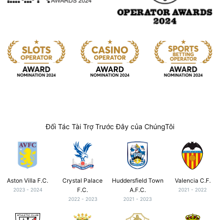
Đối Tác Tài Trợ Trước Đây của ChúngTôi
Aston Villa F.C.
Crystal Palace
Huddersfield Town
Valencia C.F.
F.C.
A.F.C.
2023 - 2024
2021 - 2022
2022 - 2023
2021 - 2023