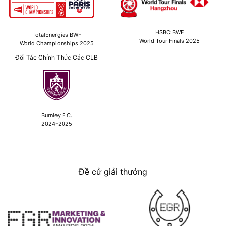
HSBC BWF
TotalEnergies BWF
World Tour Finals 2025
World Championships 2025
Đối Tác Chính Thức Các CLB
Burnley F.C.
2024-2025
Đề cử giải thưởng